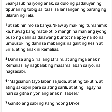
Sear-jasub na iyong anak, sa dulo ng padaluyan ng
tipunan ng tubig sa itaas, sa lansangan ng parang ng
Bilaran ng Tela,
4
at sabihin mo sa kanya, ‘Ikaw ay makinig, tumahimik
ka, huwag kang matakot, o manghina man ang iyong
puso ng dahil sa dalawang buntot na apoy na ito na
umuusok, ng dahil sa mabangis na galit ng Rezin at
Siria, at ng anak ni Remalias.
5
Dahil sa ang Siria, ang Efraim, at ang mga anak ni
Remalias, ay nagbalak ng masama laban sa iyo, na
nagsasabi,
6
“Magsiahon tayo laban sa Juda, at ating takutin, at
ating sakupin para sa ating sarili, at ating ilagay na
hari sa gitna niyon ang anak ni Tabeel.”
7
Ganito ang sabi ng Panginoong
Diyos
: