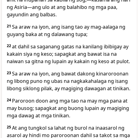
ng Asiria—ang ulo at ang balahibo ng mga paa,
gayundin ang balbas.
21
Sa araw na iyon, ang isang tao ay mag-aalaga ng
guyang baka at ng dalawang tupa;
22
at dahil sa saganang gatas na kanilang ibibigay ay
kakain siya ng keso; sapagkat ang bawat isa na
naiwan sa gitna ng lupain ay kakain ng keso at pulot.
23
Sa araw na iyon, ang bawat dakong kinaroroonan
ng libong puno ng ubas na nagkakahalaga ng isang
libong siklong pilak, ay magiging dawagan at tinikan.
24
Paroroon doon ang mga tao na may mga pana at
may busog; sapagkat ang buong lupain ay magiging
mga dawag at mga tinikan.
25
At ang tungkol sa lahat ng burol na inaasarol ng
asarol ay hindi mo paroroonan dahil sa takot sa mga