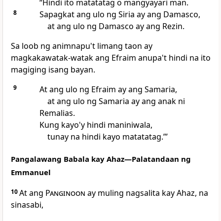
“Hindi ito matatatag o mangyayari man.
8
Sapagkat ang ulo ng Siria ay ang Damasco,
at ang ulo ng Damasco ay ang Rezin.
Sa loob ng animnapu't limang taon ay
magkakawatak-watak ang Efraim anupa't hindi na ito
magiging isang bayan.
9
At ang ulo ng Efraim ay ang Samaria,
at ang ulo ng Samaria ay ang anak ni
Remalias.
Kung kayo'y hindi maniniwala,
tunay na hindi kayo matatatag.’”
Pangalawang Babala kay Ahaz—Palatandaan ng
Emmanuel
10
At ang
Panginoon
ay muling nagsalita kay Ahaz, na
sinasabi,