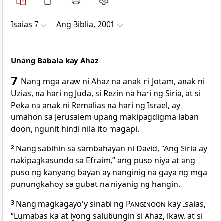
Isaias 7
Ang Biblia, 2001
Unang Babala kay Ahaz
7
Nang
mga araw ni Ahaz na anak ni Jotam, anak ni
Uzias, na hari ng Juda, si Rezin na hari ng Siria, at si
Peka na anak ni Remalias na hari ng Israel, ay
umahon sa Jerusalem upang makipagdigma laban
doon, ngunit hindi nila ito magapi.
2
Nang sabihin sa sambahayan ni David, “Ang Siria ay
nakipagkasundo sa Efraim,” ang puso niya at ang
puso ng kanyang bayan ay nanginig na gaya ng mga
punungkahoy sa gubat na niyanig ng hangin.
3
Nang magkagayo'y sinabi ng
Panginoon
kay Isaias,
“Lumabas ka at iyong salubungin si Ahaz, ikaw, at si