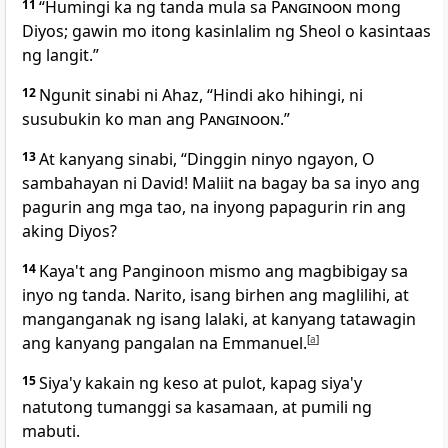
11
“Humingi ka ng tanda mula sa
Panginoon
mong
Diyos; gawin mo itong kasinlalim ng Sheol o kasintaas
ng langit.”
12
Ngunit sinabi ni Ahaz, “Hindi ako hihingi, ni
susubukin ko man ang
Panginoon
.”
13
At kanyang sinabi, “Dinggin ninyo ngayon, O
sambahayan ni David! Maliit na bagay ba sa inyo ang
pagurin ang mga tao, na inyong papagurin rin ang
aking Diyos?
14
Kaya't
ang Panginoon mismo ang magbibigay sa
inyo ng tanda. Narito, isang birhen ang maglilihi, at
manganganak ng isang lalaki, at kanyang tatawagin
ang kanyang pangalan na Emmanuel.
[
a
]
15
Siya'y kakain ng keso at pulot, kapag siya'y
natutong tumanggi sa kasamaan, at pumili ng
mabuti.