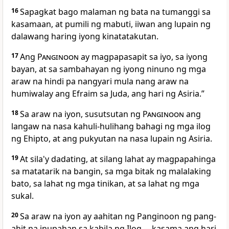
16
Sapagkat bago malaman ng bata na tumanggi sa
kasamaan, at pumili ng mabuti, iiwan ang lupain ng
dalawang haring iyong kinatatakutan.
17
Ang
Panginoon
ay magpapasapit sa iyo, sa iyong
bayan, at sa sambahayan ng iyong ninuno ng mga
araw na hindi pa nangyari mula nang araw na
humiwalay ang Efraim sa Juda, ang hari ng Asiria.”
18
Sa araw na iyon, susutsutan ng
Panginoon
ang
langaw na nasa kahuli-hulihang bahagi ng mga ilog
ng Ehipto, at ang pukyutan na nasa lupain ng Asiria.
19
At sila'y dadating, at silang lahat ay magpapahinga
sa matatarik na bangin, sa mga bitak ng malalaking
bato, sa lahat ng mga tinikan, at sa lahat ng mga
sukal.
20
Sa araw na iyon ay aahitan ng Panginoon ng pang-
ahit na inupahan sa kabila ng Ilog,—kasama ang hari