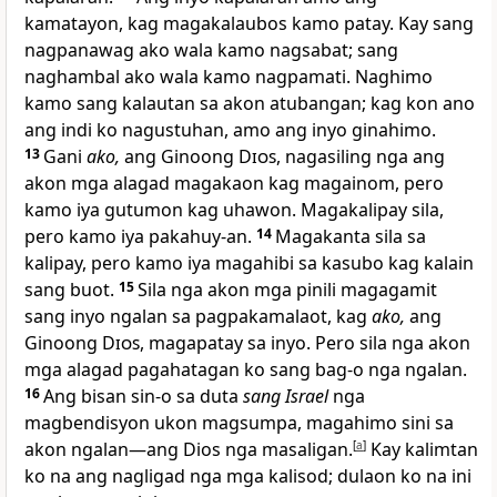
kamatayon, kag magakalaubos kamo patay. Kay sang
nagpanawag ako wala kamo nagsabat; sang
naghambal ako wala kamo nagpamati. Naghimo
kamo sang kalautan sa akon atubangan; kag kon ano
ang indi ko nagustuhan, amo ang inyo ginahimo.
13
Gani
ako,
ang Ginoong
Dios
, nagasiling nga ang
akon mga alagad magakaon kag magainom, pero
kamo iya gutumon kag uhawon. Magakalipay sila,
pero kamo iya pakahuy-an.
14
Magakanta sila sa
kalipay, pero kamo iya magahibi sa kasubo kag kalain
sang buot.
15
Sila nga akon mga pinili magagamit
sang inyo ngalan sa pagpakamalaot, kag
ako,
ang
Ginoong
Dios
, magapatay sa inyo. Pero sila nga akon
mga alagad pagahatagan ko sang bag-o nga ngalan.
16
Ang bisan sin-o sa duta
sang Israel
nga
magbendisyon ukon magsumpa, magahimo sini sa
akon ngalan—ang Dios nga masaligan.
[
a
]
Kay kalimtan
ko na ang nagligad nga mga kalisod; dulaon ko na ini