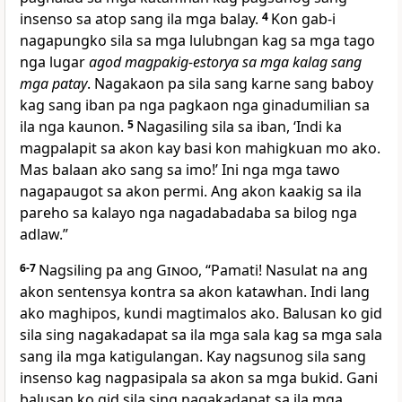
insenso sa atop sang ila mga balay.
4
Kon gab-i
nagapungko sila sa mga lulubngan kag sa mga tago
nga lugar
agod magpakig-estorya sa mga kalag sang
mga patay
. Nagakaon pa sila sang karne sang baboy
kag sang iban pa nga pagkaon nga ginadumilian sa
ila nga kaunon.
5
Nagasiling sila sa iban, ‘Indi ka
magpalapit sa akon kay basi kon mahigkuan mo ako.
Mas balaan ako sang sa imo!’ Ini nga mga tawo
nagapaugot sa akon permi. Ang akon kaakig sa ila
pareho sa kalayo nga nagadabadaba sa bilog nga
adlaw.”
6-7
Nagsiling pa ang
Ginoo
, “Pamati! Nasulat na ang
akon sentensya kontra sa akon katawhan. Indi lang
ako maghipos, kundi magtimalos ako. Balusan ko gid
sila sing nagakadapat sa ila mga sala kag sa mga sala
sang ila mga katigulangan. Kay nagsunog sila sang
insenso kag nagpasipala sa akon sa mga bukid. Gani
balusan ko gid sila sing nagakadapat sa ila mga