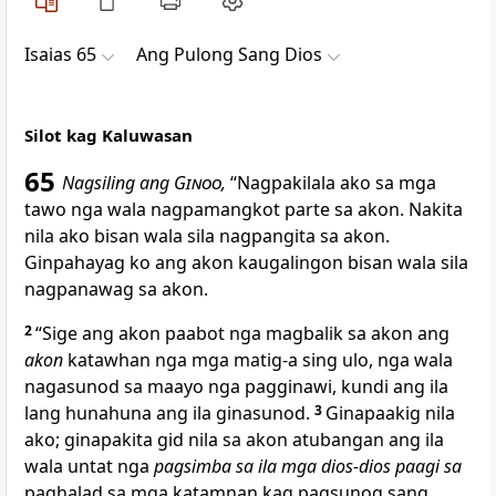
Isaias 65
Ang Pulong Sang Dios
Silot kag Kaluwasan
65
Nagsiling ang
Ginoo
,
“Nagpakilala ako sa mga
tawo nga wala nagpamangkot parte sa akon. Nakita
nila ako bisan wala sila nagpangita sa akon.
Ginpahayag ko ang akon kaugalingon bisan wala sila
nagpanawag sa akon.
2
“Sige ang akon paabot nga magbalik sa akon ang
akon
katawhan nga mga matig-a sing ulo, nga wala
nagasunod sa maayo nga pagginawi, kundi ang ila
lang hunahuna ang ila ginasunod.
3
Ginapaakig nila
ako; ginapakita gid nila sa akon atubangan ang ila
wala untat nga
pagsimba sa ila mga dios-dios paagi sa
paghalad sa mga katamnan kag pagsunog sang