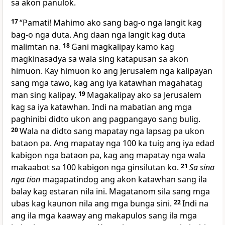
sa akon panulok.
17
“Pamati! Mahimo ako sang bag-o nga langit kag
bag-o nga duta. Ang daan nga langit kag duta
malimtan na.
18
Gani magkalipay kamo kag
magkinasadya sa wala sing katapusan sa akon
himuon. Kay himuon ko ang Jerusalem nga kalipayan
sang mga tawo, kag ang iya katawhan magahatag
man sing kalipay.
19
Magakalipay ako sa Jerusalem
kag sa iya katawhan. Indi na mabatian ang mga
paghinibi didto ukon ang pagpangayo sang bulig.
20
Wala na didto sang mapatay nga lapsag pa ukon
bataon pa. Ang mapatay nga 100 ka tuig ang iya edad
kabigon nga bataon pa, kag ang mapatay nga wala
makaabot sa 100 kabigon nga ginsilutan ko.
21
Sa sina
nga tion
magapatindog ang akon katawhan sang ila
balay kag estaran nila ini. Magatanom sila sang mga
ubas kag kaunon nila ang mga bunga sini.
22
Indi na
ang ila mga kaaway ang makapulos sang ila mga