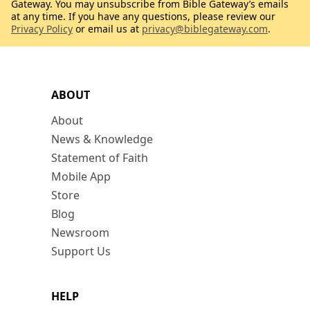
Gateway. You may unsubscribe from Bible Gateway’s emails
at any time. If you have any questions, please review our
Privacy Policy
or email us at
privacy@biblegateway.com
.
ABOUT
About
News & Knowledge
Statement of Faith
Mobile App
Store
Blog
Newsroom
Support Us
HELP