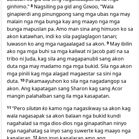
ginhimo.”
8
Nagsiling pa gid ang
Ginoo
, “Wala
ginapierdi ang pinungpong sang mga ubas nga may
malain nga mga bunga kay ang maayo nga mga
bunga mapuslan pa. Amo man sina ang himuon ko sa
akon katawhan, indi ko sila paglaglagon tanan;
luwason ko ang mga nagaalagad sa akon.
9
May ibilin
ako nga mga buhi sa mga kaliwat ni Jacob pati na sa
tribo ni Juda, kag sila ang magapanubli sang akon
duta nga may madamo nga mga bukid. Sila nga akon
mga pinili kag mga alagad magaestar sa sini nga
duta.
10
Pakamaayuhon ko sila nga nagadangop sa
akon. Ang kapatagan sang Sharon kag sang Acor
mangin palahalban sang ila mga kasapatan.
11
“Pero
silutan ko
kamo nga nagasikway sa akon kag
wala nagasapak sa akon balaan nga bukid kundi
nagahalad sa mga dios-dios nga ginapatihan ninyo
nga nagahatag sa inyo sang suwerte kag maayo nga
kapalaran.
12
Ang inyo kapalaran amo ang