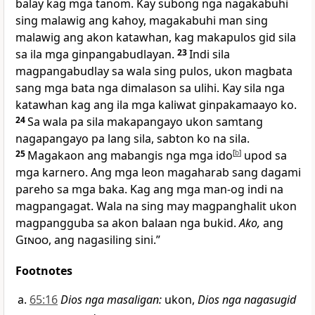
balay kag mga tanom. Kay subong nga nagakabuhi
sing malawig ang kahoy, magakabuhi man sing
malawig ang akon katawhan, kag makapulos gid sila
sa ila mga ginpangabudlayan.
23
Indi sila
magpangabudlay sa wala sing pulos, ukon magbata
sang mga bata nga dimalason sa ulihi. Kay sila nga
katawhan kag ang ila mga kaliwat ginpakamaayo ko.
24
Sa wala pa sila makapangayo ukon samtang
nagapangayo pa lang sila, sabton ko na sila.
25
Magakaon ang mabangis nga mga ido
[
b
]
upod sa
mga karnero. Ang mga leon magaharab sang dagami
pareho sa mga baka. Kag ang mga man-og indi na
magpangagat. Wala na sing may magpanghalit ukon
magpangguba sa akon balaan nga bukid.
Ako,
ang
Ginoo
, ang nagasiling sini.”
Footnotes
65:16
Dios nga masaligan
:
ukon,
Dios nga nagasugid