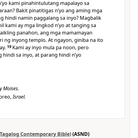
 nʼyo kami pinahintulutang mapalayo sa
aan? Bakit pinatitigas nʼyo ang aming mga
g hindi namin paggalang sa inyo? Magbalik
il kami ay mga lingkod nʼyo at tanging sa
aikling panahon, ang mga mamamayan
i ng inyong templo. At ngayon, giniba na ito
ay.
19
Kami ay inyo mula pa noon, pero
 hindi sa inyo, at parang hindi nʼyo
y Moises.
breo,
Israel.
 (Tagalog Contemporary Bible)
(ASND)