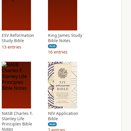
ESV Reformation
King James Study
Study Bible
Bible Notes
13
entries
PLUS
16
entries
NASB Charles F.
NIV Application
Stanley Life
Bible
Principles Bible
PLUS
Notes
7
entries