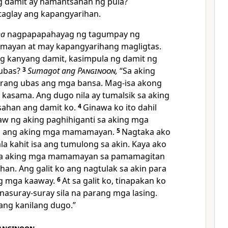
 damit ay namantsahan ng pula?
taglay ang kapangyarihan.
na
nagpapapahayag ng tagumpay ng
ayan at may kapangyarihang magligtas.
ng kanyang damit, kasimpula ng damit ng
 ubas?
3
Sumagot ang
Panginoon
,
“Sa aking
 parang ubas ang mga bansa. Mag-isa akong
 kasama. Ang dugo nila ay tumalsik sa aking
sahan ang damit ko.
4
Ginawa ko ito dahil
w ng aking paghihiganti sa aking mga
s ko ang aking mga mamamayan.
5
Nagtaka ako
la kahit isa ang tumulong sa akin. Kaya ako
 sa aking mga mamamayan sa pamamagitan
han. Ang galit ko ang nagtulak sa akin para
ng mga kaaway.
6
At sa galit ko, tinapakan ko
nasuray-suray sila na parang mga lasing.
 ang kanilang dugo.”