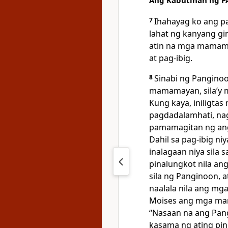
Ang Kabutihan ng
P
7
Ihahayag ko ang p
lahat ng kanyang gi
atin na mga mamamay
at pag-ibig.
8
Sinabi ng Panginoo
mamamayan, silaʼy m
Kung kaya, iniligtas n
pagdadalamhati, nagda
pamamagitan ng ang
Dahil sa pag-ibig niy
inalagaan niya sila 
pinalungkot nila ang
sila ng Panginoon, a
naalala nila ang mg
Moises ang mga mam
“Nasaan na ang Pan
kasama ng ating pin