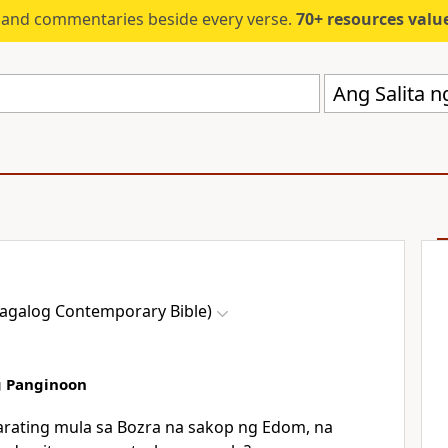
s and commentaries beside every verse.
70+ resources valued at $5,
(Tagalog Contemporary Bible)
g Panginoon
arating mula sa Bozra na sakop ng Edom, na