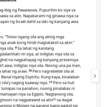
anginoon
ag-ibig ng
Panginoon
. Pupurihin ko siya sa
nawa sa atin. Napakarami ng ginawa niya sa
an ng Israel dahil sa laki ng kanyang awa
n, “Totoo ngang sila ang aking mga
ga anak kong hindi magtataksil sa akin.”
iya sila.
9
Sa lahat ng kanilang
lamhati rin siya, at iniligtas niya sila sa
hel na nagpahayag ng kanyang presensya.
aʼt awa, iniligtas niya sila. Noong una pa man,
sa lahat ng araw.
10
Pero nagrebelde sila at
 Banal niyang Espiritu. Kung kaya, kinalaban
t silaʼy naging kaaway niya.
11
Pero sa huli
a lumipas na panahon, noong pinalabas ni
amayan niya sa Egipto. Nagtanong sila,
ginoon na nagpatawid sa atin
[
a
]
sa dagat
unong si Moises na parang isang pastol ng