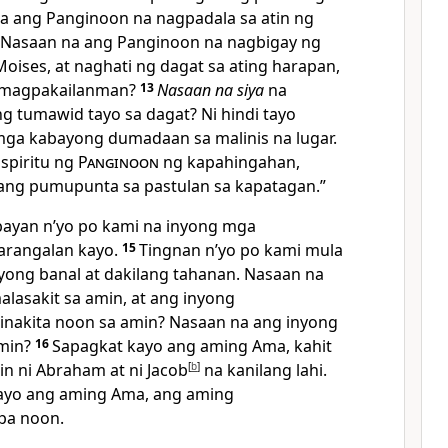
a ang Panginoon na nagpadala sa atin ng
Nasaan na ang Panginoon na nagbigay ng
oises, at naghati ng dagat sa ating harapan,
a magpakailanman?
13
Nasaan na siya
na
g tumawid tayo sa dagat? Ni hindi tayo
mga kabayong dumadaan sa malinis na lugar.
Espiritu ng
Panginoon
ng kapahingahan,
ang pumupunta sa pastulan sa kapatagan.”
bayan nʼyo po kami na inyong mga
rangalan kayo.
15
Tingnan nʼyo po kami mula
 iyong banal at dakilang tahanan. Nasaan na
asakit sa amin, at ang inyong
inakita noon sa amin? Nasaan na ang inyong
amin?
16
Sapagkat kayo ang aming Ama, kahit
nin ni Abraham at ni Jacob
[
b
]
na kanilang lahi.
kayo ang aming Ama, ang aming
pa noon.