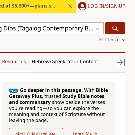
300+—plans start under $6/month.
LOG IN/SIGN UP
Ang Salita ng Dios (Tagalog Contemporary Bible) (ASND)
Font Size
Resources
Hebrew/Greek
Your Content
Go deeper in this passage.
With
Bible
PLUS
Gateway Plus
, trusted
Study Bible notes
and commentary
show beside the verses
you're reading—so you can explore the
meaning and context of Scripture without
leaving the page.
Start 7-day free trial
Learn More