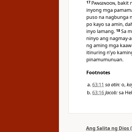
17
Panginoon
, bakit
inyong mga pamamar
puso na nagbunga n
po kayo sa amin, dah
inyo lamang.
18
Sa m
ninyo ang nagmay-ar
ng aming mga kaaw
itinuring nʼyo kaming
pinamumunuan.
Footnotes
63:11
sa atin
:
o,
ka
63:16
Jacob
:
sa He
Ang Salita ng Dios