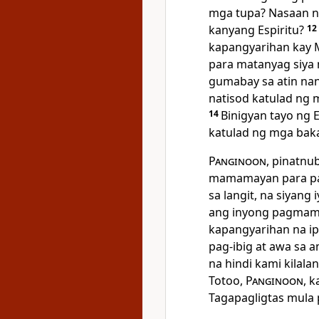
mga tupa? Nasaan n
kanyang Espiritu?
12
kapangyarihan kay M
para matanyag siy
gumabay sa atin nan
natisod katulad ng 
14
Binigyan tayo ng 
katulad ng mga bak
Panginoon
, pinatnu
mamamayan para pa
sa langit, na siyang
ang inyong pagmamal
kapangyarihan na ip
pag-ibig at awa sa 
na hindi kami kilala
Totoo,
Panginoon
, 
Tagapagligtas mula 