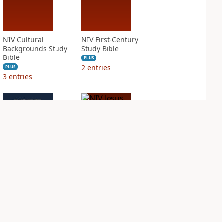
NIV Cultural
NIV First-Century
Backgrounds Study
Study Bible
Bible
PLUS
2
entries
PLUS
3
entries
NIV Grace and
NIV Jesus Bible
Truth Study Bible
PLUS
2
entries
PLUS
3
entries