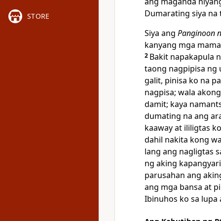
ang maganda niyang
Dumarating siya na 
STORE
Siya ang
Panginoon 
kanyang mga mamam
2
Bakit napakapula 
taong nagpipisa ng
galit, pinisa ko na
nagpisa; wala akong
damit; kaya namant
dumating na ang ara
kaaway at ililigta
dahil nakita kong wa
lang ang nagligtas
ng aking kapangyari
parusahan ang aki
ang mga bansa at pi
Ibinuhos ko sa lupa