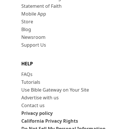
Statement of Faith
Mobile App
Store
Blog
Newsroom
Support Us
HELP
FAQs
Tutorials
Use Bible Gateway on Your Site
Advertise with us
Contact us
Privacy policy
California Privacy Rights
Do Not Sell My Personal Information