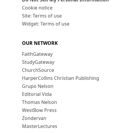
Cookie notice
Site: Terms of use
Widget: Terms of use
OUR NETWORK
FaithGateway
StudyGateway
ChurchSource
HarperCollins Christian Publishing
Grupo Nelson
Editorial Vida
Thomas Nelson
WestBow Press
Zondervan
MasterLectures