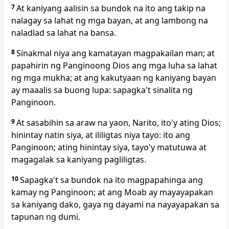
7
At kaniyang aalisin sa bundok na ito ang takip na
nalagay sa lahat ng mga bayan, at
ang lambong na
naladlad sa lahat na bansa.
8
Sinakmal niya ang kamatayan
magpakailan man; at
papahirin ng Panginoong Dios ang mga luha sa lahat
ng mga mukha; at ang kakutyaan ng kaniyang bayan
ay maaalis sa buong lupa: sapagka't sinalita ng
Panginoon.
9
At sasabihin
sa araw na yaon, Narito, ito'y ating Dios;
hinintay natin
siya, at ililigtas niya tayo: ito ang
Panginoon; ating hinintay siya,
tayo'y matutuwa at
magagalak sa kaniyang pagliligtas.
10
Sapagka't sa bundok na ito magpapahinga ang
kamay ng Panginoon; at ang
Moab ay mayayapakan
sa kaniyang dako, gaya ng dayami na nayayapakan sa
tapunan ng dumi.