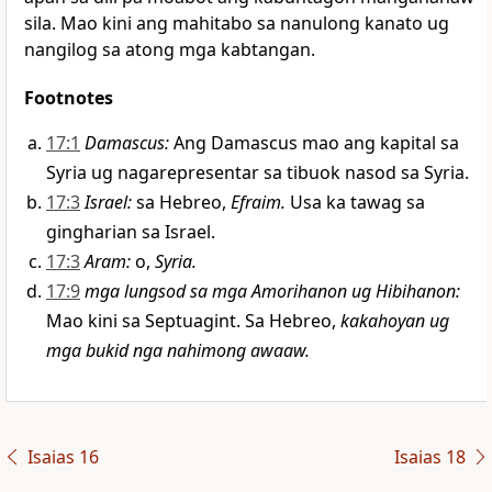
sila. Mao kini ang mahitabo sa nanulong kanato ug
nangilog sa atong mga kabtangan.
Footnotes
17:1
Damascus
:
Ang Damascus mao ang kapital sa
Syria ug nagarepresentar sa tibuok nasod sa Syria.
17:3
Israel
:
sa Hebreo,
Efraim.
Usa ka tawag sa
gingharian sa Israel.
17:3
Aram
:
o,
Syria.
17:9
mga lungsod sa mga Amorihanon ug Hibihanon
:
Mao kini sa Septuagint. Sa Hebreo,
kakahoyan ug
mga bukid nga nahimong awaaw.
Isaias 16
Isaias 18