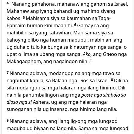
4
“Nianang panahona, mahanaw ang gahom sa Israel.
Mahanaw ang iyang bahandi ug mahimo siyang
kabos.
5
Mahisama siya sa kaumahan sa Taga-
Ephraim human kini maanihi.
6
Gamay ra ang
mahibilin sa iyang katawhan. Mahisama siya sa
kahoyng olibo nga human mapupui, mabinlan lang
ug duha o tulo ka bunga sa kinatumyan nga sanga, o
upat o lima sa ubang mga sanga.
Ako,
ang
Ginoo
nga
Makagagahom, ang nagaingon niini.”
7
Nianang adlawa, modangop na ang mga tawo sa
nagbuhat kanila, sa Balaan nga Dios sa Israel.
8
Dili na
sila modangop sa mga halaran nga ilang hinimo. Dili
na nila panumbalingon ang mga
poste nga simbolo sa
diosa nga si
Ashera, ug ang mga halaran nga
sunoganan nila ug insenso, nga hinimo lang nila.
9
Nianang adlawa, ang ilang lig-ong mga lungsod
maguba ug biyaan na lang nila. Sama sa mga lungsod