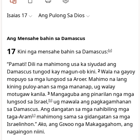
Isaias 17
Ang Pulong Sa Dios
Ang Mensahe bahin sa Damascus
17
Kini nga mensahe bahin sa Damascus:
[
a
]
“Pamati! Dili na mahimong usa ka siyudad ang
Damascus tungod kay magun-ob kini.
2
Wala na gayoy
mopuyo sa mga lungsod sa Aroer. Mahimo na lang
kining puloy-anan sa mga mananap, ug walay
motugaw kanila.
3
Mangaguba ang pinarilan nga mga
lungsod sa Israel,
[
b
]
ug mawala ang pagkagamhanan
sa Damascus. Ang dangatan sa mga nahibiling mga
taga-Aram
[
c
]
mahimong sama sa gidangatan sa mga
Israelinhon.”
Ako,
ang
Ginoo
nga Makagagahom, ang
nagaingon niini.