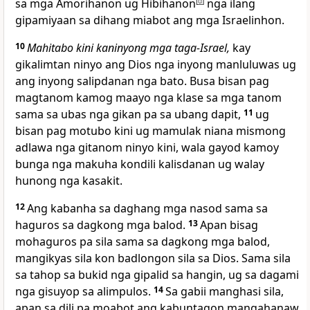
sa mga Amorihanon ug Hibihanon
[
d
]
nga ilang
gipamiyaan sa dihang miabot ang mga Israelinhon.
10
Mahitabo kini kaninyong mga taga-Israel,
kay
gikalimtan ninyo ang Dios nga inyong manluluwas ug
ang inyong salipdanan nga bato. Busa bisan pag
magtanom kamog maayo nga klase sa mga tanom
sama sa ubas nga gikan pa sa ubang dapit,
11
ug
bisan pag motubo kini ug mamulak niana mismong
adlawa nga gitanom ninyo kini, wala gayod kamoy
bunga nga makuha kondili kalisdanan ug walay
hunong nga kasakit.
12
Ang kabanha sa daghang mga nasod sama sa
haguros sa dagkong mga balod.
13
Apan bisag
mohaguros pa sila sama sa dagkong mga balod,
mangikyas sila kon badlongon sila sa Dios. Sama sila
sa tahop sa bukid nga gipalid sa hangin, ug sa dagami
nga gisuyop sa alimpulos.
14
Sa gabii manghasi sila,
apan sa dili pa moabot ang kabuntagon mangahanaw