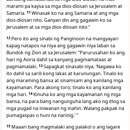
marami pa kaysa sa mga dios-diosan sa Jerusalem at
Samaria.
11
Winasak ko na ang Samaria at ang mga
dios-diosan nito. Ganyan din ang gagawin ko sa
Jerusalem at sa mga dios-diosan nito.”
12
Pero ito ang sinabi ng Panginoon na mangyayari
kapag natapos na niya ang gagawin niya laban sa
Bundok ng Zion at sa Jerusalem: “Parurusahan ko ang
hari ng Asiria dahil sa kanyang pagmamataas at
pagmamalaki.
13
Sapagkat sinasabi niya, ‘Nagawa ko
ito dahil sa sarili kong lakas at karunungan. Tinalo ko
ang maraming bansa at sinamsam ang kanilang mga
kayamanan. Para akong toro; tinalo ko ang kanilang
mga hari.
14
Kinuha ko ang mga kayamanan ng mga
bansa, na para bang nangunguha lang ako ng itlog sa
mga pugad na iniwanan ng inahin. Walang pakpak na
pumagaspas o huni na narinig.’ ”
15
Maaari bang magmalaki ang palakol o ang lagare