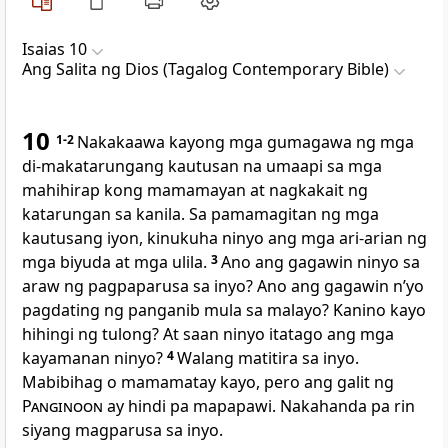
Isaias 10
Ang Salita ng Dios (Tagalog Contemporary Bible)
10
1-2
Nakakaawa kayong mga gumagawa ng mga
di-makatarungang kautusan na umaapi sa mga
mahihirap kong mamamayan at nagkakait ng
katarungan sa kanila. Sa pamamagitan ng mga
kautusang iyon, kinukuha ninyo ang mga ari-arian ng
mga biyuda at mga ulila.
3
Ano ang gagawin ninyo sa
araw ng pagpaparusa sa inyo? Ano ang gagawin nʼyo
pagdating ng panganib mula sa malayo? Kanino kayo
hihingi ng tulong? At saan ninyo itatago ang mga
kayamanan ninyo?
4
Walang matitira sa inyo.
Mabibihag o mamamatay kayo, pero ang galit ng
Panginoon
ay hindi pa mapapawi. Nakahanda pa rin
siyang magparusa sa inyo.