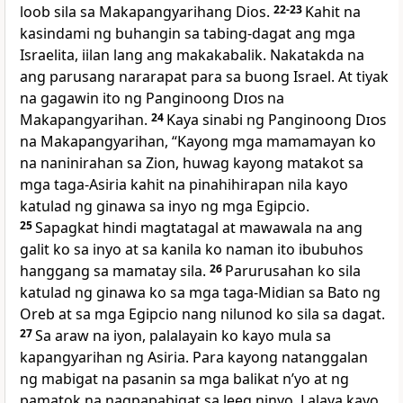
loob sila sa Makapangyarihang Dios.
22-23
Kahit na
kasindami ng buhangin sa tabing-dagat ang mga
Israelita, iilan lang ang makakabalik. Nakatakda na
ang parusang nararapat para sa buong Israel. At tiyak
na gagawin ito ng Panginoong
Dios
na
Makapangyarihan.
24
Kaya sinabi ng Panginoong
Dios
na Makapangyarihan, “Kayong mga mamamayan ko
na naninirahan sa Zion, huwag kayong matakot sa
mga taga-Asiria kahit na pinahihirapan nila kayo
katulad ng ginawa sa inyo ng mga Egipcio.
25
Sapagkat hindi magtatagal at mawawala na ang
galit ko sa inyo at sa kanila ko naman ito ibubuhos
hanggang sa mamatay sila.
26
Parurusahan ko sila
katulad ng ginawa ko sa mga taga-Midian sa Bato ng
Oreb at sa mga Egipcio nang nilunod ko sila sa dagat.
27
Sa araw na iyon, palalayain ko kayo mula sa
kapangyarihan ng Asiria. Para kayong natanggalan
ng mabigat na pasanin sa mga balikat nʼyo at ng
pamatok na nagpapabigat sa leeg ninyo. Lalaya kayo