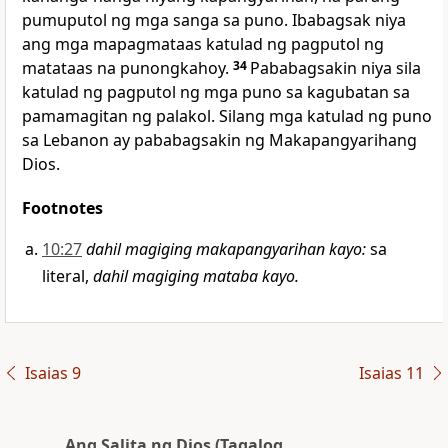
pumuputol ng mga sanga sa puno. Ibabagsak niya
ang mga mapagmataas katulad ng pagputol ng
matataas na punongkahoy.
34
Pababagsakin niya sila
katulad ng pagputol ng mga puno sa kagubatan sa
pamamagitan ng palakol. Silang mga katulad ng puno
sa Lebanon ay pababagsakin ng Makapangyarihang
Dios.
Footnotes
10:27
dahil magiging makapangyarihan kayo
:
sa
literal,
dahil magiging mataba kayo.
Isaias 9
Isaias 11
Ang Salita ng Dios (Tagalog