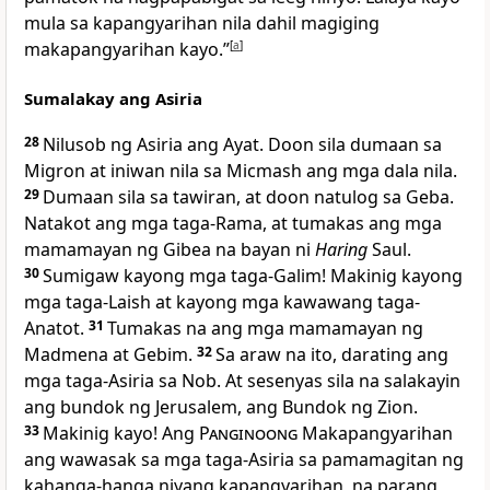
mula sa kapangyarihan nila dahil magiging
makapangyarihan kayo.”
[
a
]
Sumalakay ang Asiria
28
Nilusob ng Asiria ang Ayat. Doon sila dumaan sa
Migron at iniwan nila sa Micmash ang mga dala nila.
29
Dumaan sila sa tawiran, at doon natulog sa Geba.
Natakot ang mga taga-Rama, at tumakas ang mga
mamamayan ng Gibea na bayan ni
Haring
Saul.
30
Sumigaw kayong mga taga-Galim! Makinig kayong
mga taga-Laish at kayong mga kawawang taga-
Anatot.
31
Tumakas na ang mga mamamayan ng
Madmena at Gebim.
32
Sa araw na ito, darating ang
mga taga-Asiria sa Nob. At sesenyas sila na salakayin
ang bundok ng Jerusalem, ang Bundok ng Zion.
33
Makinig kayo! Ang
Panginoong
Makapangyarihan
ang wawasak sa mga taga-Asiria sa pamamagitan ng
kahanga-hanga niyang kapangyarihan, na parang