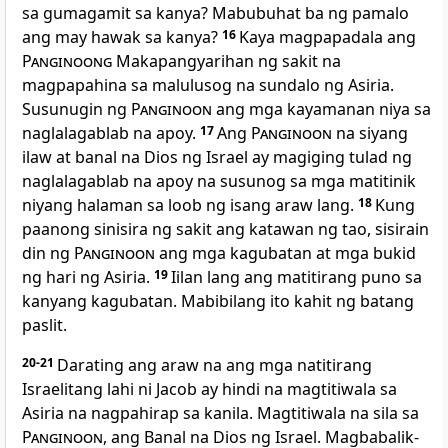
sa gumagamit sa kanya? Mabubuhat ba ng pamalo
ang may hawak sa kanya?
16
Kaya magpapadala ang
Panginoong
Makapangyarihan ng sakit na
magpapahina sa malulusog na sundalo ng Asiria.
Susunugin ng
Panginoon
ang mga kayamanan niya sa
naglalagablab na apoy.
17
Ang
Panginoon
na siyang
ilaw at banal na Dios ng Israel ay magiging tulad ng
naglalagablab na apoy na susunog sa mga matitinik
niyang halaman sa loob ng isang araw lang.
18
Kung
paanong sinisira ng sakit ang katawan ng tao, sisirain
din ng
Panginoon
ang mga kagubatan at mga bukid
ng hari ng Asiria.
19
Iilan lang ang matitirang puno sa
kanyang kagubatan. Mabibilang ito kahit ng batang
paslit.
20-21
Darating ang araw na ang mga natitirang
Israelitang lahi ni Jacob ay hindi na magtitiwala sa
Asiria na nagpahirap sa kanila. Magtitiwala na sila sa
Panginoon
, ang Banal na Dios ng Israel. Magbabalik-