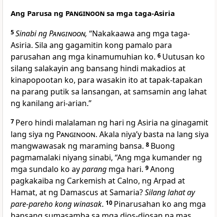
Ang Parusa ng
Panginoon
sa mga taga-Asiria
5
Sinabi ng
Panginoon
,
“Nakakaawa ang mga taga-
Asiria. Sila ang gagamitin kong pamalo para
parusahan ang mga kinamumuhian ko.
6
Uutusan ko
silang salakayin ang bansang hindi makadios at
kinapopootan ko, para wasakin ito at tapak-tapakan
na parang putik sa lansangan, at samsamin ang lahat
ng kanilang ari-arian.”
7
Pero hindi malalaman ng hari ng Asiria na ginagamit
lang siya ng
Panginoon
. Akala niyaʼy basta na lang siya
mangwawasak ng maraming bansa.
8
Buong
pagmamalaki niyang sinabi, “Ang mga kumander ng
mga sundalo ko ay
parang
mga hari.
9
Anong
pagkakaiba ng Carkemish at Calno, ng Arpad at
Hamat, at ng Damascus at Samaria?
Silang lahat ay
pare-pareho kong winasak
.
10
Pinarusahan ko ang mga
bansang sumasamba sa mga dios-diosan na mas