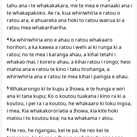
tahu ana i te whakakakara, me te mea e manaaki ana i
te whakapakoko. Ae ra, kua whiriwhiria e ratou o
ratou ara, e ahuareka ana hoki to ratou wairua ki a
ratou mea whakarihariha.
4
Ka whiriwhiria ano e ahau o ratou whakaaro
horihori, a ka kawea a ratou i wehi ai ki runga ki a
ratou; no te mea i karanga ahau, a kihai tetahi i
whakao mai, i korero ahau, a kihai ratou i rongo; heoi
mahia ana e ratou te kino i taku tirohanga, a
whiriwhiria ana e ratou te mea kihai i paingia e ahau.
5
Whakarongo ki te kupu a Ihowa, e te hunga e wiri
ana ki tana kupu; Ko o koutou tuakana i kino ra ki a
koutou, i pei ra i a koutou, he whakaaro ki toku ingoa,
i mea, Kia whakakororiatia a Ihowa, kia kite hoki
matou i to koutou koa; na ka whakama r atou.
6
He reo, he ngangau, kei te pa, he reo kei te