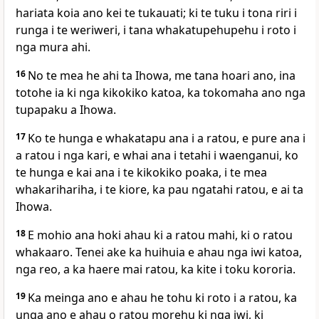
hariata koia ano kei te tukauati; ki te tuku i tona riri i
runga i te weriweri, i tana whakatupehupehu i roto i
nga mura ahi.
16
No te mea he ahi ta Ihowa, me tana hoari ano, ina
totohe ia ki nga kikokiko katoa, ka tokomaha ano nga
tupapaku a Ihowa.
17
Ko te hunga e whakatapu ana i a ratou, e pure ana i
a ratou i nga kari, e whai ana i tetahi i waenganui, ko
te hunga e kai ana i te kikokiko poaka, i te mea
whakarihariha, i te kiore, ka pau ngatahi ratou, e ai ta
Ihowa.
18
E mohio ana hoki ahau ki a ratou mahi, ki o ratou
whakaaro. Tenei ake ka huihuia e ahau nga iwi katoa,
nga reo, a ka haere mai ratou, ka kite i toku kororia.
19
Ka meinga ano e ahau he tohu ki roto i a ratou, ka
unga ano e ahau o ratou morehu ki nga iwi, ki