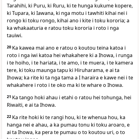
Tarahihi, ki Puru, ki Ruru, ki te hunga kukume kopere,
ki Tupara, ki Iawana, ki nga motu i tawhiti kihai nei i
rongo ki toku rongo, kihai ano i kite i toku kororia; a
ka whakaaturia e ratou toku kororia i roto i nga
tauiwi.
20
Ka kawea mai ano e ratou o koutou teina katoa i
roto i nga iwi katoa hei whakahere ki a Ihowa, i runga
i te hoiho, i te hariata, i te amo, i te muera, i te kamera
tere, ki toku maunga tapu ki Hiruharama, e ai ta
Ihowa; ka rite ki ta nga tama a I haraira e kawe nei i te
whakahere i roto i te oko ma ki te whare o Ihowa.
21
Ka tango hoki ahau i etahi o ratou hei tohunga, hei
Riwaiti, e ai ta Ihowa.
22
Ka rite hoki ki te rangi hou, ki te whenua hou, ka
hanga nei e ahau, a ka pumau tonu ki toku aroaro, e
ai ta Ihowa, ka pera te pumau o to koutou uri, o to