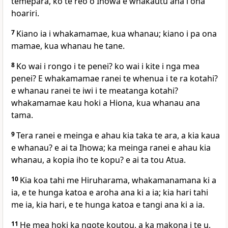
temepara, ko te reo o Ihowa e whakautu ana i ona
hoariri.
7
Kiano ia i whakamamae, kua whanau; kiano i pa ona
mamae, kua whanau he tane.
8
Ko wai i rongo i te penei? ko wai i kite i nga mea
penei? E whakamamae ranei te whenua i te ra kotahi?
e whanau ranei te iwi i te meatanga kotahi?
whakamamae kau hoki a Hiona, kua whanau ana
tama.
9
Tera ranei e meinga e ahau kia taka te ara, a kia kaua
e whanau? e ai ta Ihowa; ka meinga ranei e ahau kia
whanau, a kopia iho te kopu? e ai ta tou Atua.
10
Kia koa tahi me Hiruharama, whakamanamana ki a
ia, e te hunga katoa e aroha ana ki a ia; kia hari tahi
me ia, kia hari, e te hunga katoa e tangi ana ki a ia.
11
He mea hoki ka ngote koutou, a ka makona i te u,