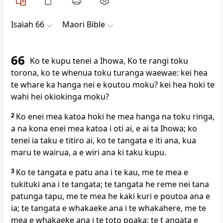
Isaiah 66
Maori Bible
66
Ko te kupu tenei a Ihowa, Ko te rangi toku
torona, ko te whenua toku turanga waewae: kei hea
te whare ka hanga nei e koutou moku? kei hea hoki te
wahi hei okiokinga moku?
2
Ko enei mea katoa hoki he mea hanga na toku ringa,
a na kona enei mea katoa i oti ai, e ai ta Ihowa; ko
tenei ia taku e titiro ai, ko te tangata e iti ana, kua
maru te wairua, a e wiri ana ki taku kupu.
3
Ko te tangata e patu ana i te kau, me te mea e
tukituki ana i te tangata; te tangata he reme nei tana
patunga tapu, me te mea he kaki kuri e poutoa ana e
ia; te tangata e whakaeke ana i te whakahere, me te
mea e whakaeke ana i te toto poaka; te t angata e