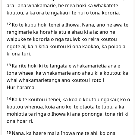
ara i ana whakamarie, he mea hoki ka whakatete
koutou, a ka ora te ngakau i te nui o tona kororia.
12
Ko te kupu hoki tenei a Ihowa, Nana, ano he awa te
rangimarie ka horahia atu e ahau ki a ia; ano he
waipuke te kororia o nga tauiwi: ko reira koutou
ngote ai; ka hikitia koutou ki ona kaokao, ka poipoia
ki ona turi.
13
Ka rite hoki ki te tangata e whakamarietia ana e
tona whaea, ka whakamarie ano ahau ki a koutou; ka
whai whakamarietanga ano koutou i roto i
Huriharama.
14
Ka kite koutou i tenei, ka koa o koutou ngakau; ko o
koutou whenua, koia ano kei te otaota te tupu; a ka
mohiotia te ringa o Ihowa ki ana pononga, tona riri ki
ona hoariri.
15
Nana, ka haere mai a Ihowa me te ahi, ko ona