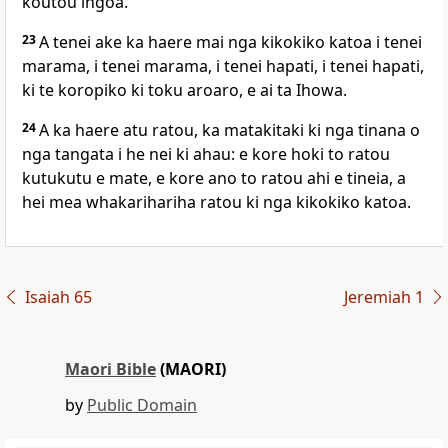
koutou ingoa.
23
A tenei ake ka haere mai nga kikokiko katoa i tenei
marama, i tenei marama, i tenei hapati, i tenei hapati,
ki te koropiko ki toku aroaro, e ai ta Ihowa.
24
A ka haere atu ratou, ka matakitaki ki nga tinana o
nga tangata i he nei ki ahau: e kore hoki to ratou
kutukutu e mate, e kore ano to ratou ahi e tineia, a
hei mea whakarihariha ratou ki nga kikokiko katoa.
Isaiah 65
Jeremiah 1
Maori Bible
(MAORI)
by
Public Domain