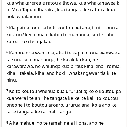
kua whakarerea e ratou a Ihowa, kua whakahawea ki
te Mea Tapu o Iharaira, kua tangata ke ratou a kua
hoki whakamuri.
5
Kia patua tonutia hoki koutou hei aha, i tutu tonu ai
koutou? kei te mate katoa te mahunga, kei te ruhi
katoa hoki te ngakau.
6
Kahore ona wahi ora, ake i te kapu o tona waewae a
tae noa ki te mahunga; he kaiakiko kau, he
karawarawa, he whiunga kua pirau: kihai ena i romia,
kihai i takaia, kihai ano hoki i whakangawaritia ki te
hinu.
7
Ko to koutou whenua kua ururuatia; ko o koutou pa
kua wera i te ahi; he tangata ke kei te kai i to koutou
oneone i to koutou aroaro, ururua ana, koia ano kei
ta te tangata ke raupatutanga.
8
A ka mahue iho te tamahine a Hiona, ano he