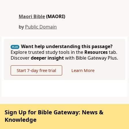
Maori Bible
(MAORI)
by
Public Domain
Want help understanding this passage?
PLUS
Explore trusted study tools in the
Resources
tab.
Discover
deeper insight
with Bible Gateway Plus.
Start 7-day free trial
Learn More
Sign Up for Bible Gateway: News &
Knowledge