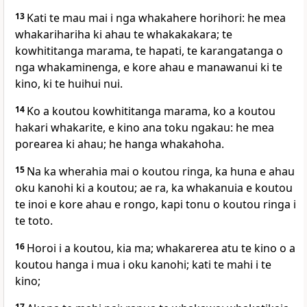
13
Kati te mau mai i nga whakahere horihori: he mea
whakarihariha ki ahau te whakakakara; te
kowhititanga marama, te hapati, te karangatanga o
nga whakaminenga, e kore ahau e manawanui ki te
kino, ki te huihui nui.
14
Ko a koutou kowhititanga marama, ko a koutou
hakari whakarite, e kino ana toku ngakau: he mea
porearea ki ahau; he hanga whakahoha.
15
Na ka wherahia mai o koutou ringa, ka huna e ahau
oku kanohi ki a koutou; ae ra, ka whakanuia e koutou
te inoi e kore ahau e rongo, kapi tonu o koutou ringa i
te toto.
16
Horoi i a koutou, kia ma; whakarerea atu te kino o a
koutou hanga i mua i oku kanohi; kati te mahi i te
kino;
17