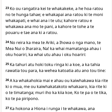
23
Ko ou rangatira kei te whakakeke, a he hoa ratou
no te hunga tahae; e whakapai ana ratou ki te moni
whakapati, e whai ana i te utu; kahore ratou e
whakawa ana mo te pani, a kahore te tohe a te
pouaru e tae ana ki a ratou.
24
No reira ka mea te Ariki, a Ihowa o nga mano, te
Mea Nui o Iharaira, Na! ka whai mamatanga ahau i
oku hoariri, ka whai utu ahau i oku hoariri:
25
Ka tahuri atu hoki toku ringa ki a koe, a ka tahia
rawatia tou para, ka wehea katoatia atu ano tou tine:
26
A ka whakahokia mai e ahau ou kaiwhakawa kia rite
ki o mua, me ou kaiwhakatakoto whakaaro, kia rite ki
o te timatanga; muri iho ka kiia koe, Ko te pa o te tika,
ko te pa piripono.
27
Ka hokona a Hiona i runga i te whakawa, ana