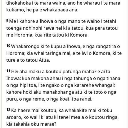
tihokahoka i te mara waina, ano he wharau i te mara
kukamo, he pa e whakapaea ana.
9
Me i kahore a Ihowa o nga mano te waiho i tetahi
toenga nohinohi rawa nei ki a tatou, kua pera tatou
me Horoma, kua rite tatou ki Komora.
10
Whakarongo ki te kupu a Ihowa, e nga rangatira o
Horoma; kia whai taringa mai, e te iwi o Komora, ki te
ture a to tatou Atua.
11
Hei aha maku a koutou patunga maha? e ai ta
Ihowa: kua makona ahau i nga tahunga o nga tinana
o nga hipi toa, i te ngako o nga kararehe whangai;
kahore hoki aku manakohanga atu ki te toto o nga
puru, o nga reme, o nga koati toa ranei.
12
Ka haere mai koutou, ka whakakite mai ki toku
aroaro, ko wai i ki atu ki tenei mea a o koutou ringa,
kia takahia oku marae?