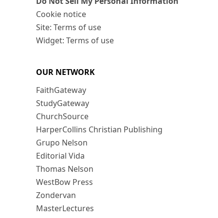
Do Not Sell My Personal Information
Cookie notice
Site: Terms of use
Widget: Terms of use
OUR NETWORK
FaithGateway
StudyGateway
ChurchSource
HarperCollins Christian Publishing
Grupo Nelson
Editorial Vida
Thomas Nelson
WestBow Press
Zondervan
MasterLectures