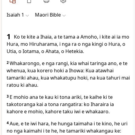
Isaiah 1
Maori Bible
1
Ko te kite a Ihaia, a te tama a Amoho, i kite ai ia mo
Hura, mo Hiruharama, i nga ra o nga kingi o Hura, o
Utia, o Iotama, o Ahata, o Hetekia.
2
Whakarongo, e nga rangi, kia whai taringa ano, e te
whenua, kua korero hoki a Ihowa: Kua atawhai
tamariki ahau, kua whakatupu hoki, na kua tahuri mai
ratou ki ahau.
3
E mohio ana te kau ki tona ariki, te kaihe ki te
takotoranga kai a tona rangatira: ko Iharaira ia
kahore e mohio, kahore taku iwi e whakaaro.
4
Aue, e te iwi hara, he hunga taimaha i te kino, he uri
no nga kaimahi i te he, he tamariki whakangau ke: