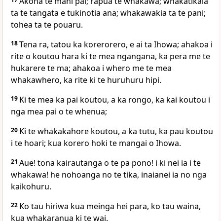
Akona te mahi pai; rapua te whakawa; whakatikaia
ta te tangata e tukinotia ana; whakawakia ta te pani;
tohea ta te pouaru.
18
Tena ra, tatou ka korerorero, e ai ta Ihowa; ahakoa i
rite o koutou hara ki te mea ngangana, ka pera me te
hukarere te ma; ahakoa i whero me te mea
whakawhero, ka rite ki te huruhuru hipi.
19
Ki te mea ka pai koutou, a ka rongo, ka kai koutou i
nga mea pai o te whenua;
20
Ki te whakakahore koutou, a ka tutu, ka pau koutou
i te hoari; kua korero hoki te mangai o Ihowa.
21
Aue! tona kairautanga o te pa pono! i ki nei ia i te
whakawa! he nohoanga no te tika, inaianei ia no nga
kaikohuru.
22
Ko tau hiriwa kua meinga hei para, ko tau waina,
kua whakaranua ki te wai.