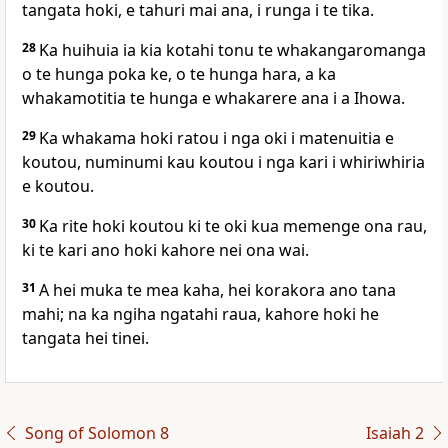
tangata hoki, e tahuri mai ana, i runga i te tika.
28
Ka huihuia ia kia kotahi tonu te whakangaromanga
o te hunga poka ke, o te hunga hara, a ka
whakamotitia te hunga e whakarere ana i a Ihowa.
29
Ka whakama hoki ratou i nga oki i matenuitia e
koutou, numinumi kau koutou i nga kari i whiriwhiria
e koutou.
30
Ka rite hoki koutou ki te oki kua memenge ona rau,
ki te kari ano hoki kahore nei ona wai.
31
A hei muka te mea kaha, hei korakora ano tana
mahi; na ka ngiha ngatahi raua, kahore hoki he
tangata hei tinei.
Song of Solomon 8
Isaiah 2