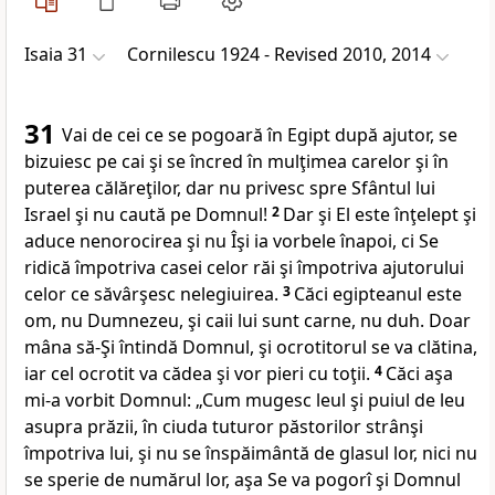
Isaia 31
Cornilescu 1924 - Revised 2010, 2014
31
Vai de cei ce
se pogoară în Egipt după ajutor, se
bizuiesc
pe cai şi se încred în mulţimea carelor şi în
puterea călăreţilor, dar nu privesc spre Sfântul lui
Israel şi nu
caută pe Domnul!
2
Dar şi El este înţelept şi
aduce nenorocirea şi nu
Îşi ia vorbele înapoi, ci Se
ridică împotriva casei celor răi şi împotriva ajutorului
celor ce săvârşesc nelegiuirea.
3
Căci egipteanul este
om
, nu Dumnezeu, şi caii lui sunt carne, nu duh. Doar
mâna să-Şi întindă Domnul, şi ocrotitorul se va clătina,
iar cel ocrotit va cădea şi vor pieri cu toţii.
4
Căci aşa
mi-a vorbit Domnul: „Cum
mugesc leul şi puiul de leu
asupra prăzii, în ciuda tuturor păstorilor strânşi
împotriva lui, şi nu se înspăimântă de glasul lor, nici nu
se sperie de numărul lor, aşa
Se va pogorî şi Domnul