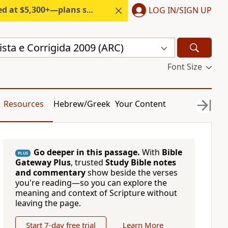
300+—plans start under $6/month.
LOG IN/SIGN UP
sta e Corrigida 2009 (ARC)
Font Size
Resources
Hebrew/Greek
Your Content
Go deeper in this passage.
With
Bible
PLUS
Gateway Plus
, trusted
Study Bible notes
and commentary
show beside the verses
you're reading—so you can explore the
meaning and context of Scripture without
leaving the page.
Start 7-day free trial
Learn More