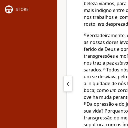
beleza víamos, para
STORE
mais indigno entre
nos trabalhos e, c
rosto,
era
desprezado
4
Verdadeiramente, e
as nossas dores levo
ferido de Deus e op
transgressões
e
moíd
nos traz a paz
estava
sarados.
6
Todos nó
um se desviava pel
a iniquidade de nós
boca; como
um
corde
ovelha muda perante
8
Da opressão e do j
sua vida? Porquanto 
transgressão do meu
sepultura com os ím