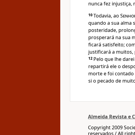
nunca fez injustiça
10
Todavia, ao
Senho
quando a sua alma s
posteridade, prolon
prosperará na sua 
ficará satisfeito; c
justificará a muitos,
12
Pelo que lhe darei
repartirá ele o des
morte e foi contado
si o pecado de muito
Almeida Revista e C
Copyright 2009 Socie
reservados / All righ