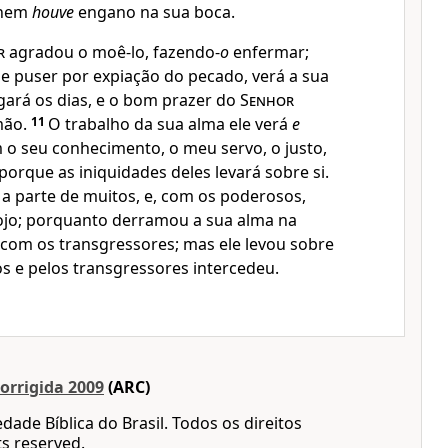
, nem
houve
engano na sua boca.
r
agradou o moê-lo, fazendo-
o
enfermar;
e puser por expiação do pecado, verá a sua
gará os dias, e o bom prazer do
Senhor
mão.
11
O trabalho da sua alma ele verá
e
om o seu conhecimento, o meu servo, o justo,
 porque as iniquidades deles levará sobre si.
 a parte de muitos, e, com os poderosos,
pojo; porquanto derramou a sua alma na
 com os transgressores; mas ele levou sobre
s e pelos transgressores intercedeu.
orrigida 2009
(ARC)
dade Bíblica do Brasil. Todos os direitos
ts reserved.