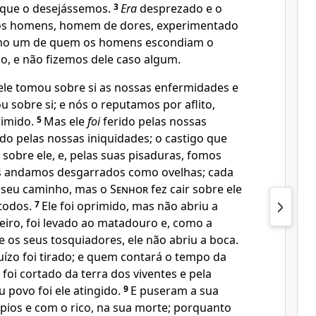
 que o desejássemos.
3
Era
desprezado e o
 os homens, homem de dores, experimentado
omo um de quem os homens escondiam o
, e não fizemos dele caso algum.
le tomou sobre si as nossas enfermidades e
u sobre si; e nós o reputamos por aflito,
rimido.
5
Mas ele
foi
ferido pelas nossas
o pelas nossas iniquidades; o castigo que
sobre ele, e, pelas suas pisaduras, fomos
s andamos desgarrados como ovelhas; cada
o seu caminho, mas o
Senhor
fez cair sobre ele
 todos.
7
Ele foi oprimido, mas não abriu a
iro, foi levado ao matadouro e, como a
 os seus tosquiadores, ele não abriu a boca.
uízo foi tirado; e quem contará o tempo da
foi cortado da terra dos viventes e pela
 povo foi ele atingido.
9
E puseram a sua
pios e com o rico, na sua morte; porquanto