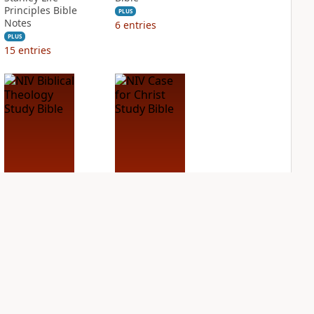
Principles Bible
PLUS
Notes
6
entries
PLUS
15
entries
NIV Biblical
NIV Case for Christ
Theology Study
Study Bible
Bible
PLUS
18
entries
PLUS
16
entries