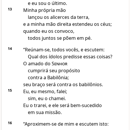
e eu sou o último.
13
Minha própria mão
lançou os alicerces da terra,
e a minha mão direita estendeu os céus;
quando eu os convoco,
todos juntos se põem em pé.
14
“Reúnam-se, todos vocês, e escutem:
Qual dos ídolos predisse essas coisas?
O amado do
Senhor
cumprirá seu propósito
contra a Babilônia;
seu braço será contra os babilônios.
15
Eu, eu mesmo, falei;
sim, eu o chamei.
Eu o trarei, e ele será bem-sucedido
em sua missão.
16
“Aproximem-se de mim e escutem isto: