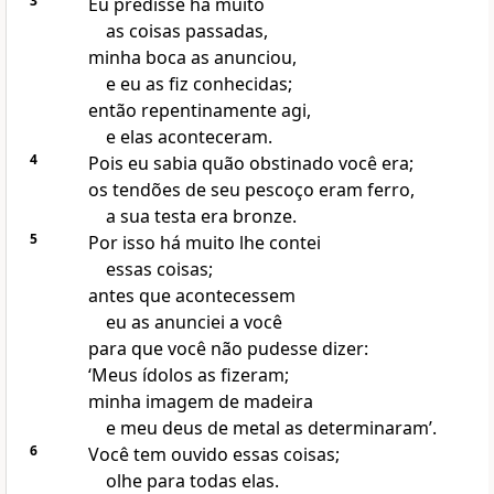
3
Eu predisse há muito
as coisas passadas,
minha boca as anunciou,
e eu as fiz conhecidas;
então repentinamente agi,
e elas aconteceram.
4
Pois eu sabia quão obstinado você era;
os tendões de seu pescoço eram ferro,
a sua testa era bronze.
5
Por isso há muito lhe contei
essas coisas;
antes que acontecessem
eu as anunciei a você
para que você não pudesse dizer:
‘Meus ídolos as fizeram;
minha imagem de madeira
e meu deus de metal as determinaram’.
6
Você tem ouvido essas coisas;
olhe para todas elas.