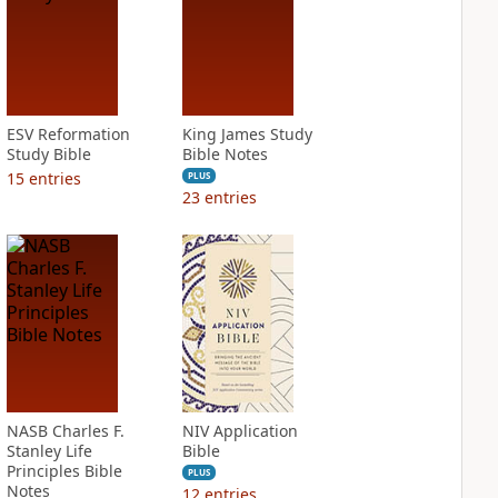
ESV Reformation
King James Study
Study Bible
Bible Notes
15
entries
PLUS
23
entries
NASB Charles F.
NIV Application
Stanley Life
Bible
Principles Bible
PLUS
Notes
12
entries