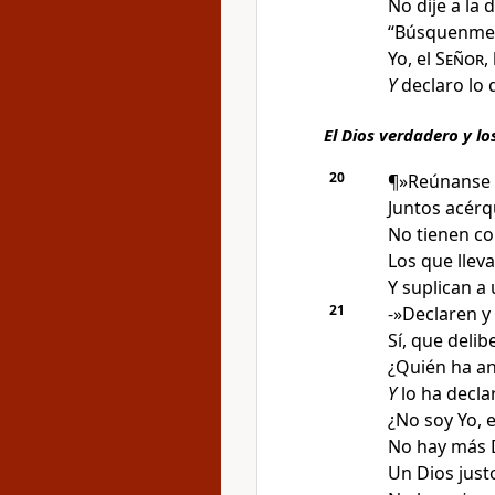
No dije a la
“Búsquenme
Yo, el
Señor
,
Y
declaro lo 
El Dios verdadero y lo
20
¶»Reúnanse 
Juntos acérq
No tienen c
Los que llev
Y suplican a
21
-»Declaren 
Sí, que delib
¿Quién ha an
Y
lo ha decl
¿No soy Yo, 
No hay más 
Un Dios just