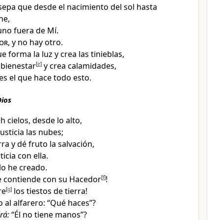
sepa que desde el nacimiento del sol hasta
ne
,
no fuera de Mí.
or
, y no hay otro
.
ue forma la luz y crea las tinieblas
,
 bienestar
[
e
]
y crea calamidades
,
 es el que hace todo esto.
Dios
h cielos, desde lo alto
,
usticia las nubes;
rra
y dé fruto la salvación,
ticia con ella
.
 lo he creado.
e contiende con su Hacedor
[
f
]
!
re
[
g
]
los tiestos de tierra!
o al alfarero
: “Qué haces”?
rá:
“Él no tiene manos”?