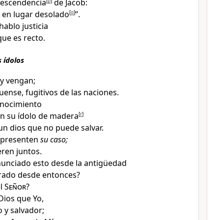
 descendencia
[
p
]
de Jacob
:
en lugar desolado
[
q
]
”.
 hablo justicia
que es recto
.
s ídolos
y vengan;
uense, fugitivos de las naciones
.
onocimiento
an su ídolo de madera
[
r
]
 un dios que no puede salvar
.
y presenten
su caso;
eren juntos
.
unciado esto desde la antigüedad
arado desde entonces?
el
Señor
?
Dios que Yo
,
o y salvador
;