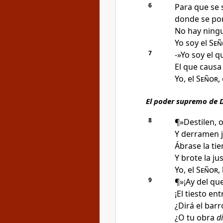
6
Para que se 
donde se po
No hay ningu
Yo soy el
Señ
7
-»Yo soy el q
El que causa
Yo, el
Señor
,
El poder supremo de 
8
¶»Destilen, o
Y derramen j
Ábrase la tie
Y brote la jus
Yo, el
Señor
,
9
¶»¡Ay del qu
¡El tiesto ent
¿Dirá el barr
¿O tu obra
di