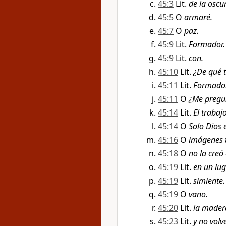
45:3
Lit.
de la oscu
45:5
O
armaré.
45:7
O
paz.
45:9
Lit.
Formador.
45:9
Lit.
con.
45:10
Lit.
¿De qué t
45:11
Lit.
Formador
45:11
O
¿Me pregu
45:14
Lit.
El trabajo
45:14
O
Solo Dios e
45:16
O
imágenes t
45:18
O
no la creó
45:19
Lit.
en un lug
45:19
Lit.
simiente.
45:19
O
vano.
45:20
Lit.
la mader
45:23
Lit.
y no volv