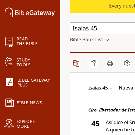
Every quest
READ
Bible Book List
THE BIBLE
STUDY
TOOLS
BIBLE GATEWAY
PLUS
Isaías 45
Nueva B
BIBLE NEWS
Ciro, libertador de Isr
EXPLORE
45
Así dice el
Se
MORE
A quien he t