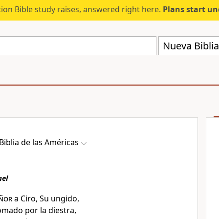
ion Bible study raises, answered right here.
Plans start u
Nueva Biblia
iblia de las Américas
ael
ñor
a Ciro, Su ungido
,
omado por la diestra
,