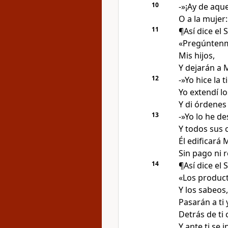
10
-»¡Ay de aqu
O a la mujer:
11
¶Así dice el
S
«Pregúnten
Mis hijos
,
Y dejarán a 
12
-»Yo hice la 
Yo extendí lo
Y di órdenes 
13
-»Yo lo he de
Y todos sus 
Él edificará 
Sin pago ni
14
¶Así dice el
S
«Los produc
Y los sabeos
Pasarán a ti 
Detrás de ti
Y ante ti se 