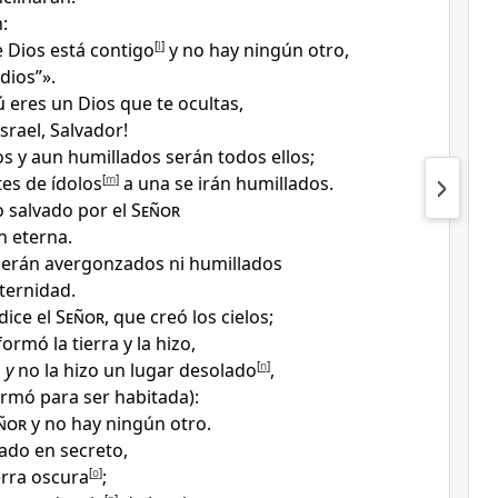
:
 Dios está contigo
[
l
]
y no hay ningún otro,
dios
”».
ú eres un Dios que te ocultas
,
srael, Salvador
!
 y aun humillados serán todos ellos;
tes de ídolos
[
m
]
a una se irán humillados
.
o salvado por el
Señor
n eterna
.
serán avergonzados ni humillados
eternidad.
dice el
Señor
, que creó los cielos
;
formó la tierra y la hizo
,
ó
y
no la hizo un lugar desolado
[
n
]
,
ormó para ser habitada
):
ñor
y no hay ningún otro
.
ado en secreto
,
erra oscura
[
o
]
;