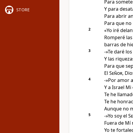
Para someter
Y para desat
STORE
Para abrir an
Para que no 
2
«Yo iré delan
Romperé las 
barras
de hi
3
-»Te daré los
Y las riqueza
Para que sep
El
Señor
, Di
4
-»Por amor a
Y a Israel Mi
Te he llama
Te he honra
Aunque no m
5
-»Yo soy el
S
Fuera de Mí 
Yo te fortale