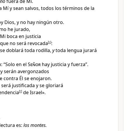
uno
fuera de Mí.
a Mí
y sean salvos, todos los términos de la
y Dios, y no hay ningún otro.
smo he jurado
,
Mi boca en justicia
 que no será revocada
[
s
]
:
se doblará toda rodilla
,
y
toda lengua jurará
: “Solo en el
Señor
hay justicia y fuerza
”.
 y serán avergonzados
e contra Él se enojaron
.
será justificada y se gloriará
endencia
[
t
]
de Israel».
.
lectura es:
los montes.