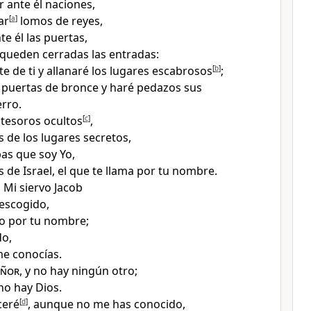
 ante él
naciones,
ar
[
a
]
lomos de reyes,
te él las puertas,
queden cerradas las entradas:
te de ti y allanaré los lugares escabrosos
[
b
]
;
puertas de bronce y haré pedazos sus
erro
.
 tesoros
ocultos
[
c
]
,
s de los lugares secretos,
as que soy Yo,
os de Israel, el que te llama por tu nombre
.
 Mi siervo Jacob
 escogido,
do por tu nombre
;
do,
e conocías
.
eñor
, y no hay ningún otro
;
no hay Dios
.
ceré
[
d
]
, aunque no me has conocido,