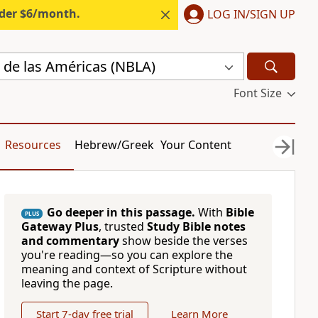
nder $6/month.
LOG IN/SIGN UP
 de las Américas (NBLA)
Font Size
Resources
Hebrew/Greek
Your Content
Go deeper in this passage.
With
Bible
PLUS
Gateway Plus
, trusted
Study Bible notes
and commentary
show beside the verses
you're reading—so you can explore the
meaning and context of Scripture without
leaving the page.
Start 7-day free trial
Learn More