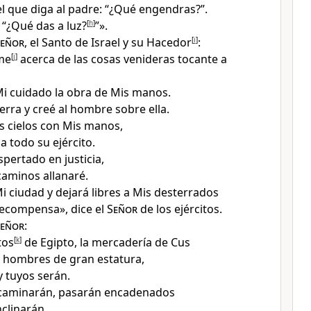
el que diga al padre: “¿Qué engendras?”.
 “¿Qué das a luz?
[
h
]
”».
eñor
, el Santo de Israel y su Hacedor
[
i
]
:
me
[
j
]
acerca de las cosas venideras tocante a
Mi cuidado la obra de Mis manos
.
tierra y creé al hombre sobre ella
.
s cielos
con Mis manos,
a todo su ejército
.
spertado en justicia
,
caminos allanaré
.
Mi ciudad
y dejará libres a Mis desterrados
 recompensa
», dice el
Señor
de los ejércitos.
eñor
:
tos
[
k
]
de Egipto
, la mercadería de Cus
, hombres de gran estatura,
y tuyos serán
.
 caminarán, pasarán encadenados
inclinarán
.