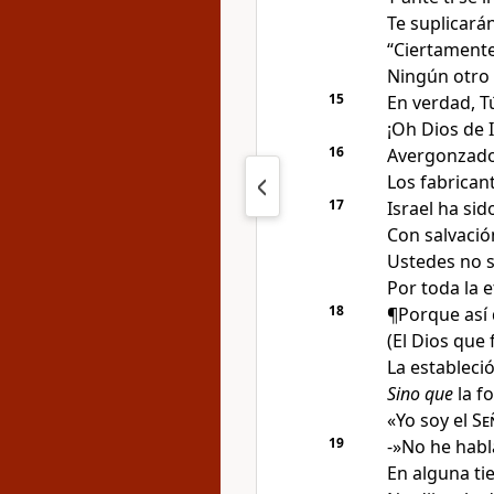
Te suplicarán
“Ciertamente
Ningún otro 
15
En verdad, T
¡Oh Dios de I
16
Avergonzados
Los fabrican
17
Israel ha sid
Con salvació
Ustedes no 
Por toda la 
18
¶Porque así 
(El Dios que 
La estableci
Sino que
la f
«Yo soy el
Se
19
-»No he habl
En alguna ti