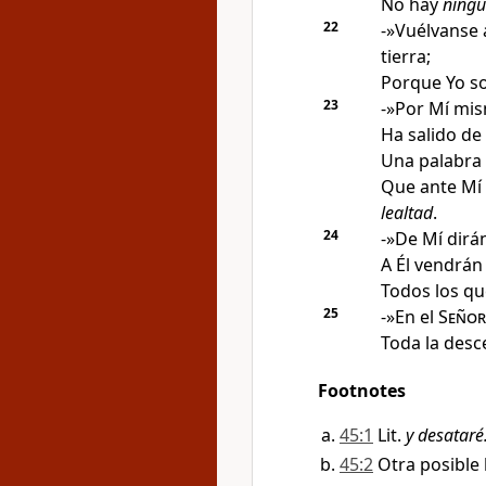
No hay
ning
22
-»Vuélvanse 
tierra
;
Porque Yo so
23
-»Por Mí mi
Ha salido de 
Una palabra
Que ante Mí 
lealtad
.
24
-»De Mí dirán
A Él vendrán
Todos los qu
25
-»En el
Señor
Toda la desc
Footnotes
45:1
Lit.
y desataré
45:2
Otra posible 