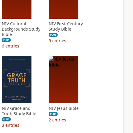
NIV Cultural
NIV First-Century
Backgrounds Study
Study Bible
Bible
PLUS
5
entries
PLUS
6
entries
NIV Grace and
NIV Jesus Bible
Truth Study Bible
PLUS
2
entries
PLUS
3
entries