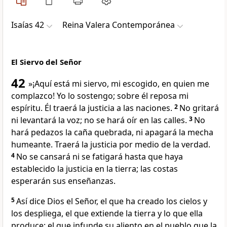
Isaías 42
Reina Valera Contemporánea
El Siervo del Señor
42
»¡Aquí está mi siervo, mi escogido, en quien me
complazco!
Yo lo sostengo; sobre él reposa mi
espíritu. Él traerá la justicia a las naciones.
2
No gritará
ni levantará la voz; no se hará oír en las calles.
3
No
hará pedazos la caña quebrada, ni apagará la mecha
humeante. Traerá la justicia por medio de la verdad.
4
No se cansará ni se fatigará hasta que haya
establecido la justicia en la tierra; las costas
esperarán sus enseñanzas.
5
Así dice Dios el Señor, el que ha creado los cielos y
los despliega, el que extiende la tierra y lo que ella
produce; el que infunde su aliento en el pueblo que la