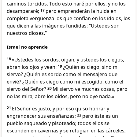
caminos torcidos. Todo esto haré por ellos, y no los
desampararé;
17
pero emprenderán la huida en
completa vergüenza los que confían en los ídolos, los
que dicen a las imágenes fundidas: “Ustedes son
nuestros dioses.”
Israel no aprende
18
»Ustedes los sordos, oigan; y ustedes los ciegos,
abran los ojos y vean:
19
¿Quién es ciego, sino mi
siervo? ¿Quién es sordo como el mensajero que
envié? ¿Quién es ciego como mi escogido, como el
siervo del Señor?
20
Mi siervo ve muchas cosas, pero
no las mira; abre los oídos, pero no oye nada.»
21
El Señor es justo, y por eso quiso honrar y
engrandecer sus enseñanzas;
22
pero éste es un
pueblo saqueado y pisoteado; todos ellos se
esconden en cavernas y se refugian en las cárceles;