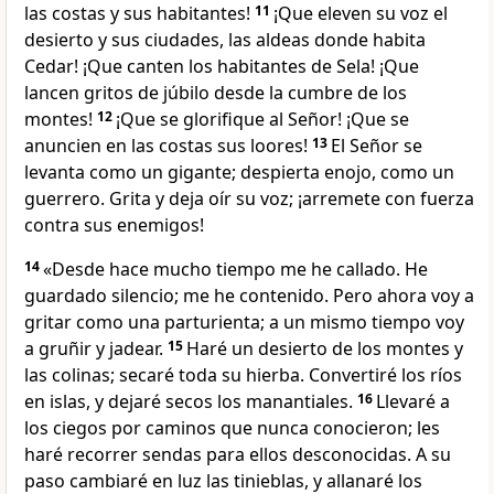
las costas y sus habitantes!
11
¡Que eleven su voz el
desierto y sus ciudades, las aldeas donde habita
Cedar! ¡Que canten los habitantes de Sela! ¡Que
lancen gritos de júbilo desde la cumbre de los
montes!
12
¡Que se glorifique al Señor! ¡Que se
anuncien en las costas sus loores!
13
El Señor se
levanta como un gigante; despierta enojo, como un
guerrero. Grita y deja oír su voz; ¡arremete con fuerza
contra sus enemigos!
14
«Desde hace mucho tiempo me he callado. He
guardado silencio; me he contenido. Pero ahora voy a
gritar como una parturienta; a un mismo tiempo voy
a gruñir y jadear.
15
Haré un desierto de los montes y
las colinas; secaré toda su hierba. Convertiré los ríos
en islas, y dejaré secos los manantiales.
16
Llevaré a
los ciegos por caminos que nunca conocieron; les
haré recorrer sendas para ellos desconocidas. A su
paso cambiaré en luz las tinieblas, y allanaré los