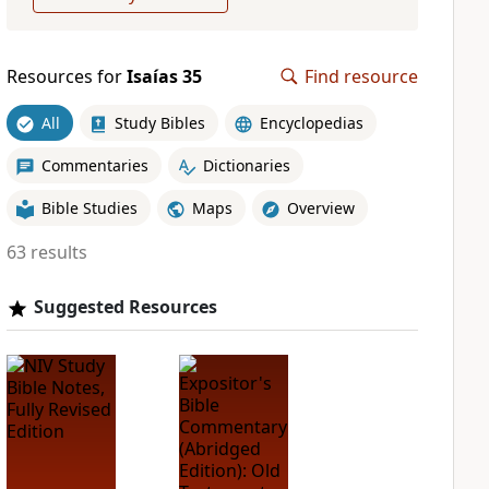
Resources for
Isaías 35
Find resource
All
Study Bibles
Encyclopedias
Commentaries
Dictionaries
Bible Studies
Maps
Overview
63 results
Suggested Resources