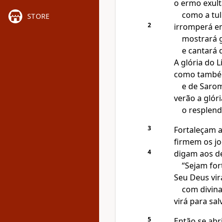
o ermo exult
como a tul
STORE
2
irromperá em
mostrará 
e cantará d
A glória do L
como também
e de Saro
verão a glór
o resplend
3
Fortaleçam 
firmem os jo
4
digam aos d
“Sejam for
Seu Deus vir
com divina
virá para salv
5
Então se abr