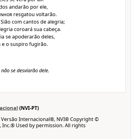
dos andarão por ele,
enhor
resgatou voltarão.
Sião com cantos de alegria;
egria coroará sua cabeça.
ria se apoderarão deles,
a e o suspiro fugirão.
 não se desviarão dele.
acional
(NVI-PT)
a Versão Internacional®, NVI® Copyright ©
, Inc.® Used by permission. All rights