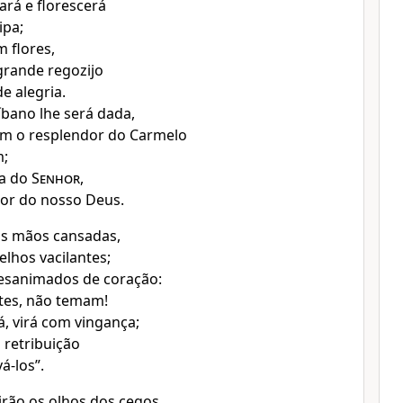
ará e florescerá
ipa;
 flores,
grande regozijo
e alegria.
íbano lhe será dada,
 o resplendor do Carmelo
m;
ia do
Senhor
,
or do nosso Deus.
as mãos cansadas,
elhos vacilantes;
esanimados de coração:
tes, não temam!
á, virá com vingança;
 retribuição
á-los”.
irão os olhos dos cegos