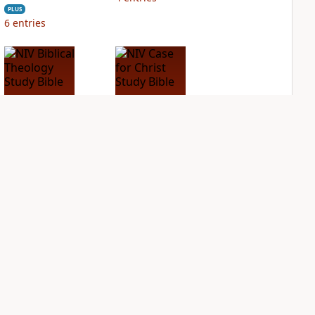
PLUS
6
entries
NIV Biblical
NIV Case for Christ
Theology Study
Study Bible
Bible
PLUS
10
entries
PLUS
12
entries