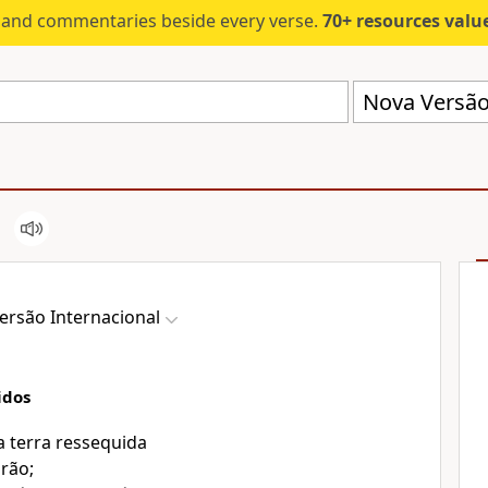
s and commentaries beside every verse.
70+ resources valued at $5,
Nova Versão 
ersão Internacional
idos
a terra ressequida
arão;