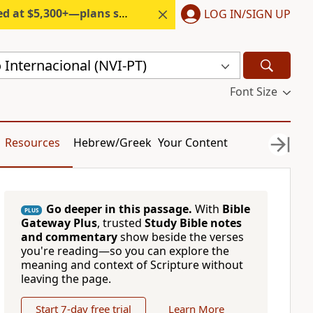
300+—plans start under $6/month.
LOG IN/SIGN UP
Internacional (NVI-PT)
Font Size
Resources
Hebrew/Greek
Your Content
Go deeper in this passage.
With
Bible
PLUS
Gateway Plus
, trusted
Study Bible notes
and commentary
show beside the verses
you're reading—so you can explore the
meaning and context of Scripture without
leaving the page.
Start 7-day free trial
Learn More