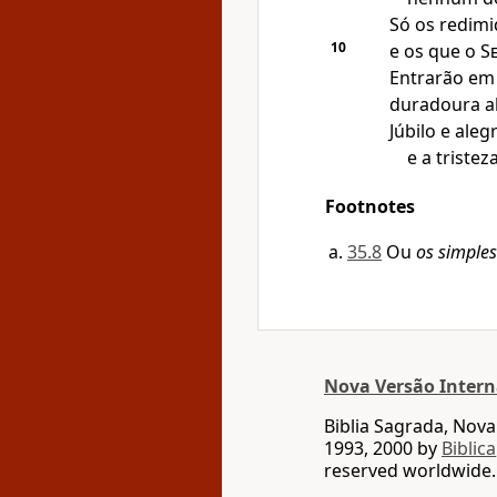
Só os redimi
10
e os que o
S
Entrarão em 
duradoura al
Júbilo e aleg
e a tristez
Footnotes
35.8
Ou
os simples
Nova Versão Intern
Biblia Sagrada, Nov
1993, 2000 by
Biblica
reserved worldwide.