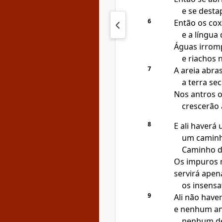
e se desta
6
Então os cox
e a língua
Águas irrom
e riachos 
7
A areia abra
a terra se
Nos antros o
crescerão a
8
E ali haverá
um caminh
Caminho d
Os impuros n
servirá apen
os insensa
9
Ali não have
e nenhum ani
nenhum del