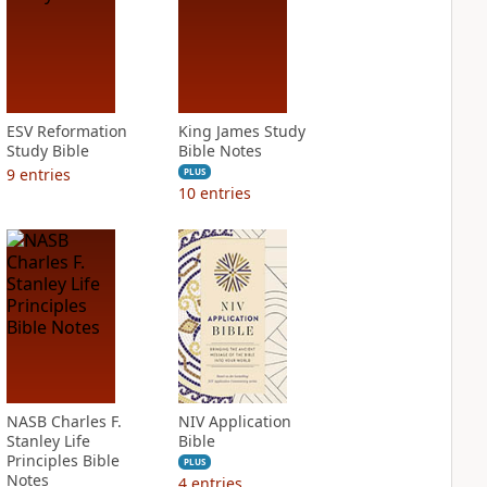
ESV Reformation
King James Study
Study Bible
Bible Notes
9
entries
PLUS
10
entries
NASB Charles F.
NIV Application
Stanley Life
Bible
Principles Bible
PLUS
Notes
4
entries