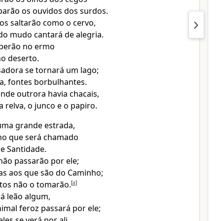
parão os ouvidos dos surdos.
os saltarão como o cervo,
 do mudo cantará de alegria.
perão no ermo
no deserto.
sadora se tornará um lago;
ca, fontes borbulhantes.
nde outrora havia chacais,
 relva, o junco e o papiro.
 uma grande estrada,
o que será chamado
e Santidade.
ão passarão por ele;
as aos que são do Caminho;
tos não o tomarão.
[
a
]
rá leão algum,
mal feroz passará por ele;
es se verá por ali.