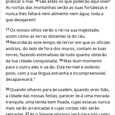
praticar o mal.
16
São estes os que poderão aqui viver!
As rochas das montanhas serão as suas fortalezas e
nunca lhes faltará nem alimento nem água, toda a
que desejarem!
17
Os vossos olhos verão o rei na sua majestade,
assim como as terras distantes lá do céu.
18
Recordarás este tempo de terror em que os oficiais
assírios, do lado de fora dos muros, contam as tuas
torres, fazendo estimativas de tudo quanto obterão
da tua cidade conquistada.
19
Mas dum momento
para o outro eles ir-se-ão. Este terrível e violento
povo, com a sua língua estranha e incompreensível,
desaparecerá.”
20
Quando olhares para Jerusalém, quando vires Sião,
a cidade das nossas festas, parecer-te-á uma morada
tranquila, uma tenda bem fixada, cujas estacas nunca
mais serão arrancadas e cujas cordas não serão
retiradas.
21
Ali o
Senhor
glorioso será para nós como