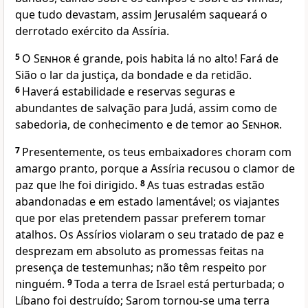
que tudo devastam, assim Jerusalém saqueará o
derrotado exército da Assíria.
5
O
Senhor
é grande, pois habita lá no alto! Fará de
Sião o lar da justiça, da bondade e da retidão.
6
Haverá estabilidade e reservas seguras e
abundantes de salvação para Judá, assim como de
sabedoria, de conhecimento e de temor ao
Senhor
.
7
Presentemente, os teus embaixadores choram com
amargo pranto, porque a Assíria recusou o clamor de
paz que lhe foi dirigido.
8
As tuas estradas estão
abandonadas e em estado lamentável; os viajantes
que por elas pretendem passar preferem tomar
atalhos. Os Assírios violaram o seu tratado de paz e
desprezam em absoluto as promessas feitas na
presença de testemunhas; não têm respeito por
ninguém.
9
Toda a terra de Israel está perturbada; o
Líbano foi destruído; Sarom tornou-se uma terra