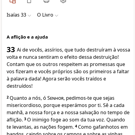
Isaías 33
O Livro
A aflição e a ajuda
33
Ai de vocês, assírios, que tudo destruíram à vossa
volta e nunca sentiram o efeito dessa destruição!
Contam que os outros respeitem as promessas que
vos fizeram e vocês próprios são os primeiros a faltar
à palavra dada! Agora serão vocês traídos e
destruídos!
2
Quanto a nós, ó
Senhor
, pedimos-te que sejas
misericordioso, porque esperámos por ti. Sê a cada
manhã, a nossa força e a nossa salvação no tempo de
aflição.
3
O inimigo foge ao som da tua voz. Quando
te levantas, as nações fogem.
4
Como gafanhotos em
bandos, caindo sobre os campos e sobre as vinhas,