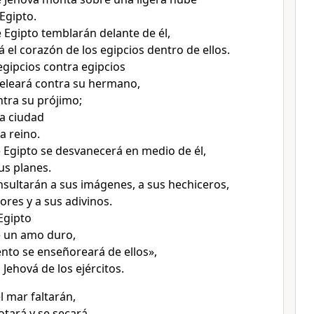
Egipto.
e Egipto temblarán delante de él,
á el corazón de los egipcios dentro de ellos.
egipcios contra egipcios
eleará contra su hermano,
tra su prójimo;
a ciudad
a reino.
de Egipto se desvanecerá en medio de él,
us planes.
sultarán a sus imágenes, a sus hechiceros,
ores y a sus adivinos.
Egipto
 un amo duro,
ento se enseñoreará de ellos»,
, Jehová de los ejércitos.
l mar faltarán,
gotará y se secará.