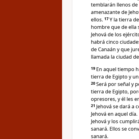
temblarán llenos de
amenazante de Jehová
ellos.
17
Y la tierra 
hombre que de ella 
Jehová de los ejércit
habrá cinco ciudades
de Canaán y que jure
llamada la ciudad de
19
En aquel tiempo h
tierra de Egipto y u
20
Será por señal y p
tierra de Egipto, po
opresores, y él les e
21
Jehová se dará a c
Jehová en aquel día.
Jehová y los cumplir
sanará. Ellos se conv
sanará.