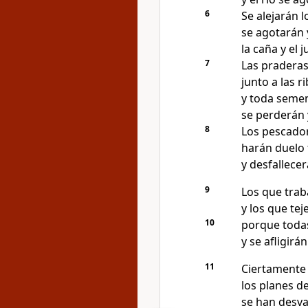
6
Se alejarán lo
se agotarán 
la caña y el 
7
Las praderas 
junto a las ri
y toda semen
se perderán 
8
Los pescador
harán duelo t
y desfallecer
9
Los que traba
y los que te
10
porque todas
y se afligirá
11
Ciertamente 
los planes d
se han desva