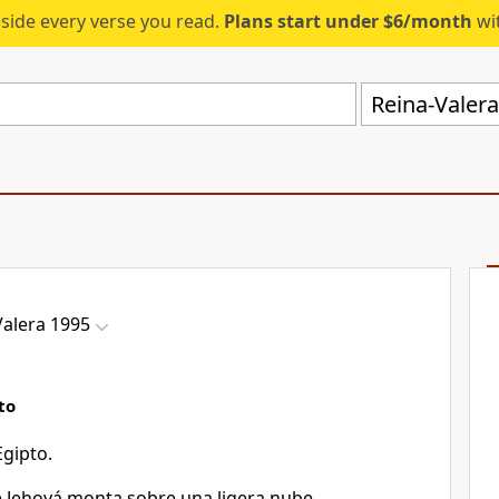
eside every verse you read.
Plans start under $6/month
wit
Reina-Valer
Valera 1995
to
Egipto.
 Jehová monta sobre una ligera nube