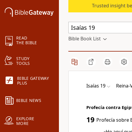
Trusted insight b
READ
Bible Book List
THE BIBLE
STUDY
TOOLS
BIBLE GATEWAY
PLUS
Isaías 19
Reina-
BIBLE NEWS
Profecía contra Egip
19
EXPLORE
Profecía sobre 
MORE
«He aquí que