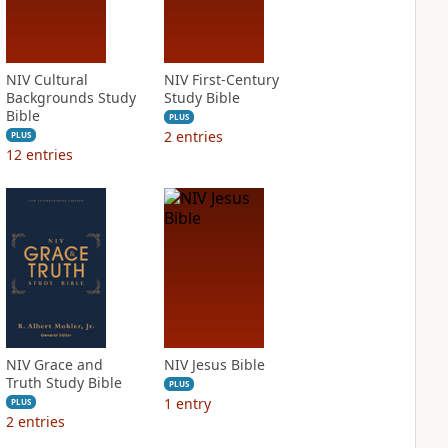
NIV Cultural
NIV First-Century
Backgrounds Study
Study Bible
Bible
PLUS
2
entries
PLUS
12
entries
NIV Grace and
NIV Jesus Bible
Truth Study Bible
PLUS
1
entry
PLUS
2
entries