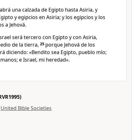
brá una calzada de Egipto hasta Asiria, y
gipto y egipcios en Asiria; y los egipcios y los
os a Jehová.
srael será tercero con Egipto y con Asiria,
dio de la tierra,
25
porque Jehová de los
irá diciendo: «Bendito sea Egipto, pueblo mío;
s manos; e Israel, mi heredad».
RVR1995)
y
United Bible Societies