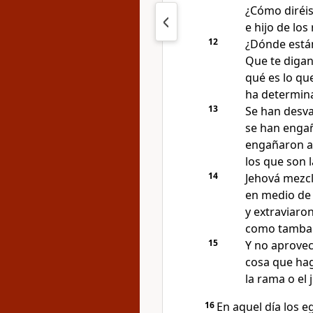
¿Cómo diréis 
e hijo de los
12
¿Dónde están
Que te digan
qué es lo que
ha determina
13
Se han desva
se han engañ
engañaron a
los que son l
14
Jehová mezcl
en medio de 
y extraviaro
como tambale
15
Y no aprovec
cosa que haga
la rama o el 
16
En aquel día los 