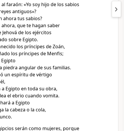
al faraón: «Yo soy hijo de los sabios
 reyes antiguos»?
 ahora tus sabios?
 ahora, que te hagan saber
 Jehová de los ejércitos
do sobre Egipto.
necido los príncipes de Zoán,
ado los príncipes de Menfis;
 Egipto
a piedra angular de sus familias.
ó un espíritu de vértigo
él,
n a Egipto en toda su obra,
a el ebrio cuando vomita.
hará a Egipto
 la cabeza o la cola,
junco.
egipcios serán como mujeres, porque