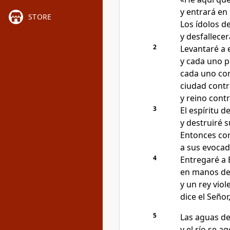
y entrará en 
STORE
Los ídolos d
y desfallecer
2
Levantaré a 
y cada uno p
cada uno con
ciudad contr
y reino contr
3
El espíritu 
y destruiré s
Entonces con
a sus evocad
4
Entregaré a 
en manos de
y un rey viol
dice el Señor
5
Las aguas de
y el río se a