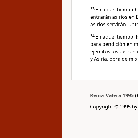
23
En aquel tiempo ha
entrarán asirios en E
asirios servirán junt
24
En aquel tiempo, I
para bendición en me
ejércitos los bendec
y Asiria, obra de mi
Reina-Valera 1995
(
Copyright © 1995 b