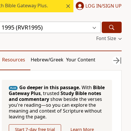
h Bible Gateway Plus.
LOG IN/SIGN UP
a 1995 (RVR1995)
Font Size
Resources
Hebrew/Greek
Your Content
Go deeper in this passage.
With
Bible
PLUS
Gateway Plus
, trusted
Study Bible notes
and commentary
show beside the verses
you're reading—so you can explore the
meaning and context of Scripture without
leaving the page.
Start 7-day free trial
Learn More