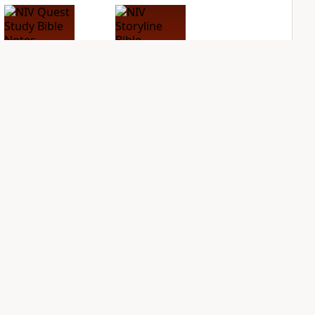
NIV Quest Study
NIV Storyline Bible
Bible Notes
PLUS
1
entry
PLUS
10
entries
Sign Up for Bible Gateway: News