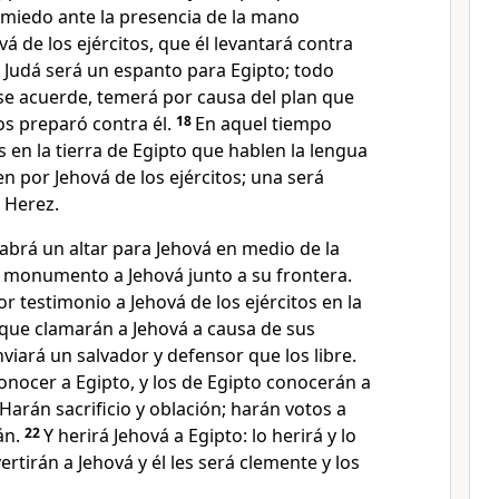
 miedo ante la presencia de la mano
 de los ejércitos, que él levantará contra
de Judá será un espanto para Egipto; todo
se acuerde, temerá por causa del plan que
os preparó contra él.
18
En aquel tiempo
 en la tierra de Egipto que hablen la lengua
n por Jehová de los ejércitos; una será
 Herez.
abrá un altar para Jehová en medio de la
n monumento a Jehová junto a su frontera.
or testimonio a Jehová de los ejércitos en la
rque clamarán a Jehová a causa de sus
nviará un salvador y defensor que los libre.
onocer a Egipto, y los de Egipto conocerán a
 Harán sacrificio y oblación; harán votos a
án.
22
Y herirá Jehová a Egipto: lo herirá y lo
ertirán a Jehová y él les será clemente y los