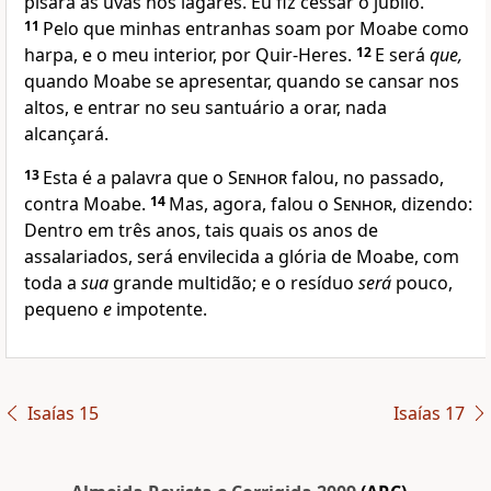
pisará as uvas nos lagares. Eu fiz cessar o júbilo.
11
Pelo que minhas entranhas soam por Moabe como
harpa, e o meu interior, por Quir-Heres.
12
E será
que,
quando Moabe se apresentar, quando se cansar nos
altos, e entrar no seu santuário a orar, nada
alcançará.
13
Esta é a palavra que o
Senhor
falou, no passado,
contra Moabe.
14
Mas, agora, falou o
Senhor
, dizendo:
Dentro em três anos, tais quais os anos de
assalariados, será envilecida a glória de Moabe, com
toda a
sua
grande multidão; e o resíduo
será
pouco,
pequeno
e
impotente.
Isaías 15
Isaías 17