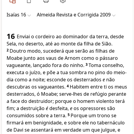
Isaías 16
Almeida Revista e Corrigida 2009
16
Enviai o cordeiro ao dominador da terra, desde
Sela, no deserto, até ao monte da filha de Sião.
2
Doutro modo, sucederá que serão as filhas de
Moabe junto aos vaus de Arnom como o pássaro
vagueante, lançado fora do ninho.
3
Toma conselho,
executa o juízo, e põe a tua sombra no pino do meio-
dia como a noite; esconde os desterrados
e
não
descubras os vagueantes.
4
Habitem entre ti os meus
desterrados, ó Moabe; serve-lhes de refúgio perante
a face do destruidor; porque o homem violento terá
fim; a destruição
é
desfeita,
e
os opressores são
consumidos sobre a terra.
5
Porque um trono se
firmará em benignidade, e sobre ele no tabernáculo
de Davi se assentará em verdade um que julgue, e