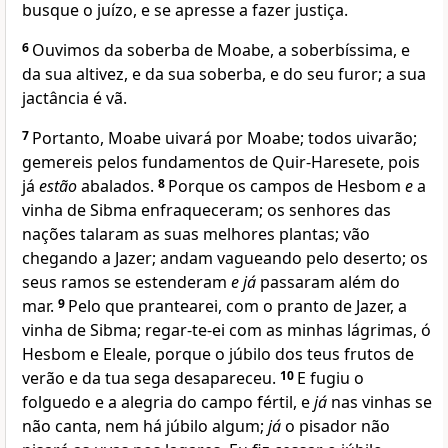
busque o juízo, e se apresse a fazer justiça.
6
Ouvimos da soberba de Moabe, a soberbíssima, e
da sua altivez, e da sua soberba, e do seu furor; a sua
jactância é vã.
7
Portanto, Moabe uivará por Moabe; todos uivarão;
gemereis pelos fundamentos de Quir-Haresete, pois
já
estão
abalados.
8
Porque os campos de Hesbom
e
a
vinha de Sibma enfraqueceram; os senhores das
nações talaram as suas melhores plantas; vão
chegando a Jazer; andam vagueando pelo deserto; os
seus ramos se estenderam
e já
passaram além do
mar.
9
Pelo que prantearei, com o pranto de Jazer, a
vinha de Sibma; regar-te-ei com as minhas lágrimas, ó
Hesbom e Eleale, porque o júbilo dos teus frutos de
verão e da tua sega desapareceu.
10
E fugiu o
folguedo e a alegria do campo fértil, e
já
nas vinhas se
não canta, nem há júbilo algum;
já
o pisador não