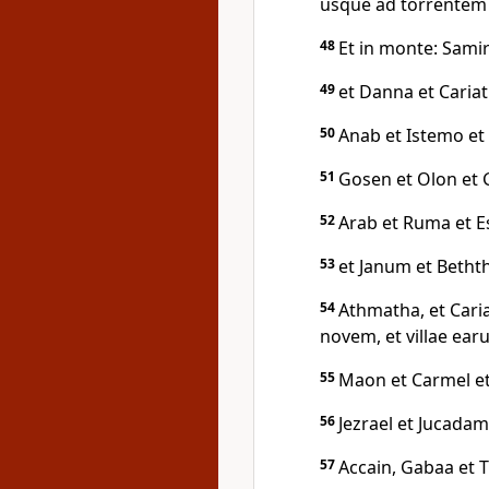
usque ad torrentem
48
Et in monte: Samir
49
et Danna et Cariat
50
Anab et Istemo et
51
Gosen et Olon et G
52
Arab et Ruma et E
53
et Janum et Betht
54
Athmatha, et Caria
novem, et villae ear
55
Maon et Carmel et 
56
Jezrael et Jucadam
57
Accain, Gabaa et T