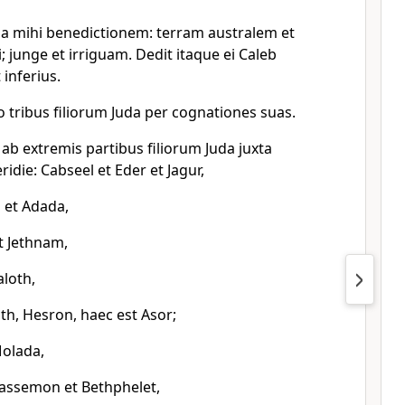
 Da mihi benedictionem: terram australem et
; junge et irriguam. Dedit itaque ei Caleb
 inferius.
 tribus filiorum Juda per cognationes suas.
 ab extremis partibus filiorum Juda juxta
die: Cabseel et Eder et Jagur,
 et Adada,
t Jethnam,
aloth,
th, Hesron, haec est Asor;
olada,
assemon et Bethphelet,