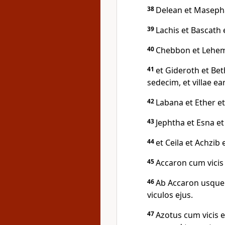
38
Delean et Masepha
39
Lachis et Bascath 
40
Chebbon et Lehema
41
et Gideroth et Be
sedecim, et villae e
42
Labana et Ether et
43
Jephtha et Esna et
44
et Ceila et Achzib 
45
Accaron cum vicis e
46
Ab Accaron usque
viculos ejus.
47
Azotus cum vicis et 