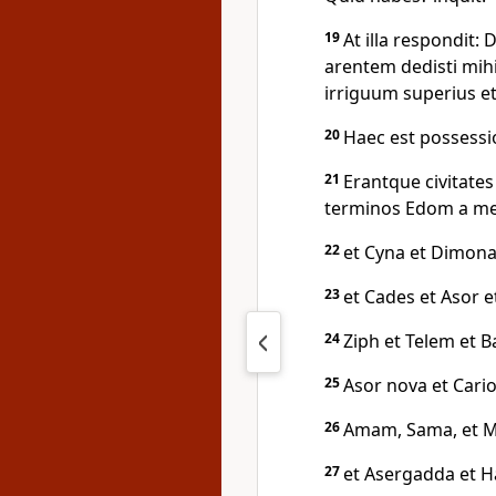
19
At illa respondit:
arentem dedisti mihi
irriguum superius et
20
Haec est possessio
21
Erantque civitates
terminos Edom a meri
22
et Cyna et Dimona
23
et Cades et Asor e
24
Ziph et Telem et B
25
Asor nova et Cario
26
Amam, Sama, et M
27
et Asergadda et H