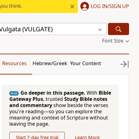
you think.
LOG IN/SIGN UP
 Vulgata (VULGATE)
Font Size
Resources
Hebrew/Greek
Your Content
Go deeper in this passage.
With
Bible
PLUS
Gateway Plus
, trusted
Study Bible notes
and commentary
show beside the verses
you're reading—so you can explore the
meaning and context of Scripture without
leaving the page.
Start 7-day free trial
Learn More