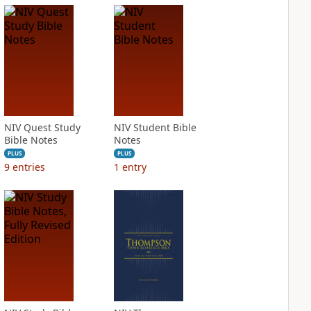
NIV Quest Study
NIV Student Bible
Bible Notes
Notes
PLUS
PLUS
9
entries
1
entry