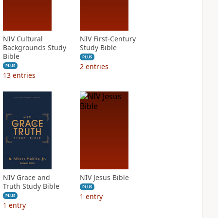
NIV Cultural
NIV First-Century
Backgrounds Study
Study Bible
Bible
PLUS
2
entries
PLUS
13
entries
NIV Grace and
NIV Jesus Bible
Truth Study Bible
PLUS
1
entry
PLUS
1
entry