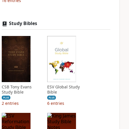
16
entries
Study Bibles
CSB Tony Evans
ESV Global Study
Study Bible
Bible
PLUS
PLUS
2
entries
6
entries