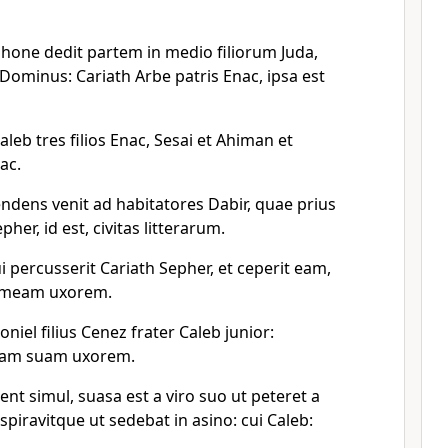
ephone dedit partem in medio filiorum Juda,
 Dominus: Cariath Arbe patris Enac, ipsa est
aleb tres filios Enac, Sesai et Ahiman et
ac.
ndens venit ad habitatores Dabir, quae prius
her, id est, civitas litterarum.
i percusserit Cariath Sepher, et ceperit eam,
m meam uxorem.
iel filius Cenez frater Caleb junior:
liam suam uxorem.
t simul, suasa est a viro suo ut peteret a
piravitque ut sedebat in asino: cui Caleb: