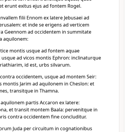
 et erunt exitus ejus ad fontem Rogel.
vallem filii Ennom ex latere Jebusaei ad
erusalem: et inde se erigens ad verticem
tra Geennom ad occidentem in summitate
ra aquilonem:
rtice montis usque ad fontem aquae
t usque ad vicos montis Ephron: inclinaturque
riathiarim, id est, urbs silvarum.
la contra occidentem, usque ad montem Seir:
us montis Jarim ad aquilonem in Cheslon: et
mes, transitque in Thamna.
 aquilonem partis Accaron ex latere:
na, et transit montem Baala: pervenitque in
ris contra occidentem fine concluditur.
liorum Juda per circuitum in cognationibus