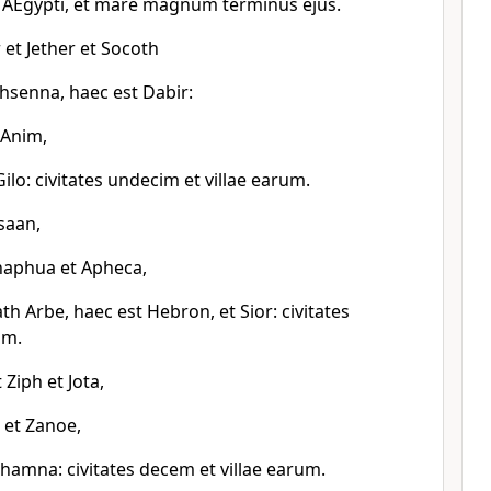
 AEgypti, et mare magnum terminus ejus.
 et Jether et Socoth
hsenna, haec est Dabir:
 Anim,
ilo: civitates undecim et villae earum.
saan,
haphua et Apheca,
th Arbe, haec est Hebron, et Sior: civitates
um.
Ziph et Jota,
 et Zanoe,
hamna: civitates decem et villae earum.