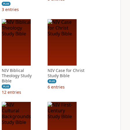
PLUS
3
entries
NIV Biblical
NIV Case for Christ
Theology Study
Study Bible
Bible
PLUS
6
entries
PLUS
12
entries