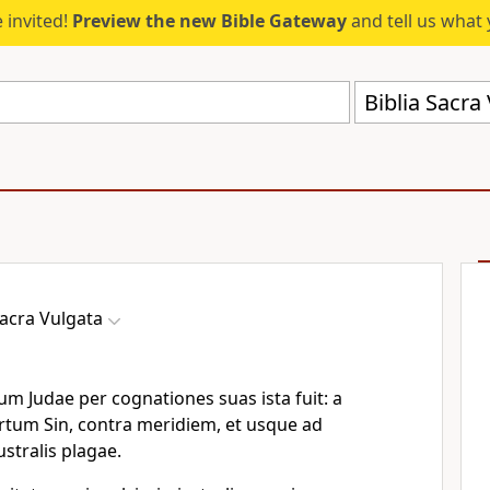
 invited!
Preview the new Bible Gateway
and tell us what 
Biblia Sacra
Sacra Vulgata
orum Judae per cognationes suas ista fuit: a
tum Sin, contra meridiem, et usque ad
tralis plagae.