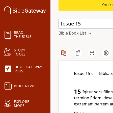
You're
READ
Bible Book List
THE BIBLE
STUDY
TOOLS
BIBLE GATEWAY
PLUS
Iosue 15
Biblia 
BIBLE NEWS
15
Igitur sors fili
termino Edom, deser
EXPLORE
extremam partem aus
MORE