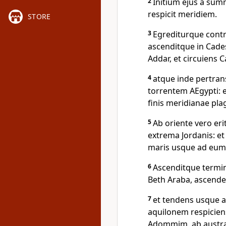
2
Initium ejus a summ
respicit meridiem.
STORE
3
Egrediturque contr
ascenditque in Cade
Addar, et circuiens C
4
atque inde pertran
torrentem AEgypti: 
finis meridianae pla
5
Ab oriente vero er
extrema Jordanis: et
maris usque ad eum
6
Ascenditque terminu
Beth Araba, ascenden
7
et tendens usque a
aquilonem respicien
Adommim, ab austral