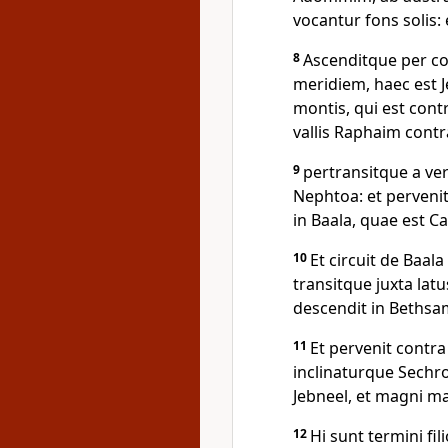
vocantur fons solis:
8
Ascenditque per con
meridiem, haec est J
montis, qui est con
vallis Raphaim cont
9
pertransitque a ve
Nephtoa: et perveni
in Baala, quae est Ca
10
Et circuit de Baa
transitque juxta lat
descendit in Bethsa
11
Et pervenit contra
inclinaturque Sechro
Jebneel, et magni ma
12
Hi sunt termini fi