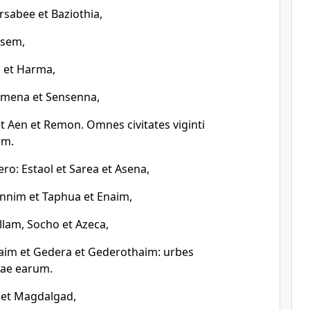
rsabee et Baziothia,
Esem,
il et Harma,
emena et Sensenna,
t Aen et Remon. Omnes civitates viginti
um.
ro: Estaol et Sarea et Asena,
nnim et Taphua et Enaim,
llam, Socho et Azeca,
haim et Gedera et Gederothaim: urbes
lae earum.
 et Magdalgad,