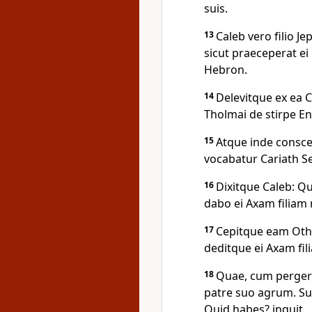
suis.
13
Caleb vero filio J
sicut praeceperat ei
Hebron.
14
Delevitque ex ea C
Tholmai de stirpe En
15
Atque inde consce
vocabatur Cariath Sep
16
Dixitque Caleb: Qu
dabo ei Axam filia
17
Cepitque eam Othon
deditque ei Axam fi
18
Quae, cum pergeren
patre suo agrum. Sus
Quid habes? inquit.