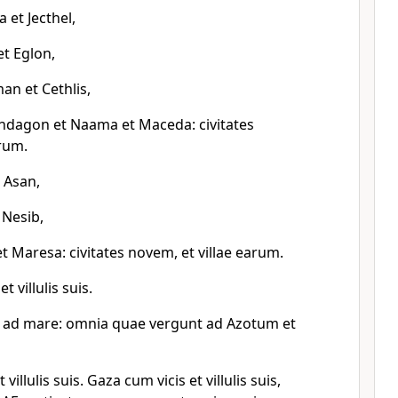
 et Jecthel,
et Eglon,
n et Cethlis,
thdagon et Naama et Maceda: civitates
arum.
 Asan,
 Nesib,
et Maresa: civitates novem, et villae earum.
t villulis suis.
 ad mare: omnia quae vergunt ad Azotum et
villulis suis. Gaza cum vicis et villulis suis,