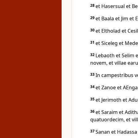
28
et Hasersual et Be
29
et Baala et Jim et 
30
et Eltholad et Ces
31
et Siceleg et Med
32
Lebaoth et Selim e
novem, et villae ear
33
In campestribus ve
34
et Zanoe et AEnga
35
et Jerimoth et Adu
36
et Saraim et Adit
quatuordecim, et vil
37
Sanan et Hadassa