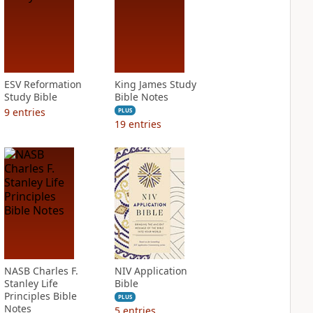
ESV Reformation
King James Study
Study Bible
Bible Notes
9
entries
PLUS
19
entries
NASB Charles F.
NIV Application
Stanley Life
Bible
Principles Bible
PLUS
Notes
5
entries