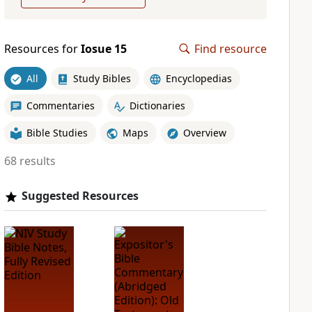
Resources for
Iosue 15
Find resource
All
Study Bibles
Encyclopedias
Commentaries
Dictionaries
Bible Studies
Maps
Overview
68 results
Suggested Resources