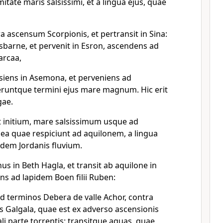
itate maris salsissimi, et a lingua ejus, quae
a ascensum Scorpionis, et pertransit in Sina:
sbarne, et pervenit in Esron, ascendens ad
arcaa,
siens in Asemona, et perveniens ad
eruntque termini ejus mare magnum. Hic erit
gae.
it initium, mare salsissimum usque ad
 ea quae respiciunt ad aquilonem, a lingua
dem Jordanis fluvium.
s in Beth Hagla, et transit ab aquilone in
s ad lapidem Boen filii Ruben:
d terminos Debera de valle Achor, contra
s Galgala, quae est ex adverso ascensionis
i parte torrentis: transitque aquas, quae