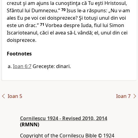
crezut şi am ajuns la cunoştinţa că Tu eşti Hristosul,
Sfântul lui Dumnezeu.”
70
Isus le-a răspuns:
„Nu
v-am
ales Eu pe voi cei doisprezece? Şi totuşi unul
din voi
este un drac.”
71
Vorbea despre Iuda, fiul lui Simon
Iscarioteanul, căci el avea să-L vândă; el, unul din cei
doisprezece.
Footnotes
Ioan 6:7
Greceşte: dinari.
Ioan 5
Ioan 7
Cornilescu 1924 - Revised 2010, 2014
(RMNN)
Copyright of the Cornilescu Bible © 1924