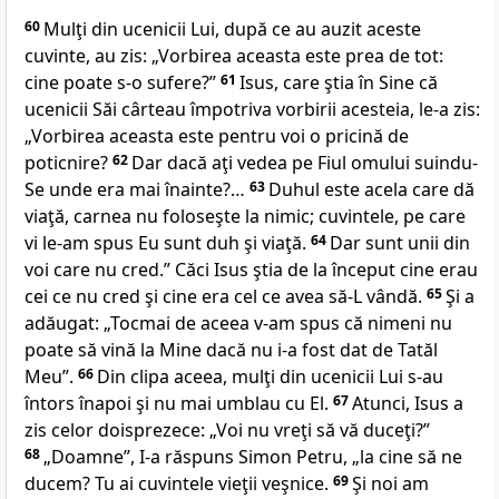
60
Mulţi
din ucenicii Lui, după ce au auzit aceste
cuvinte, au zis: „Vorbirea aceasta este prea de tot:
cine poate s-o sufere?”
61
Isus, care ştia în Sine că
ucenicii Săi cârteau împotriva vorbirii acesteia, le-a zis:
„Vorbirea aceasta este pentru voi o pricină de
poticnire?
62
Dar
dacă aţi vedea pe Fiul omului suindu-
Se unde era mai înainte?…
63
Duhul
este acela care dă
viaţă, carnea nu foloseşte la nimic; cuvintele, pe care
vi le-am spus Eu sunt duh şi viaţă.
64
Dar sunt
unii din
voi care nu cred.”
Căci Isus
ştia de la început cine erau
cei ce nu cred şi cine era cel ce avea să-L vândă.
65
Şi a
adăugat:
„Tocmai de aceea v-am
spus că nimeni nu
poate să vină la Mine dacă nu i-a fost dat de Tatăl
Meu”
.
66
Din
clipa aceea, mulţi din ucenicii Lui s-au
întors înapoi şi nu mai umblau cu El.
67
Atunci, Isus a
zis celor doisprezece:
„Voi nu vreţi să vă duceţi?”
68
„Doamne”, I-a răspuns Simon Petru, „la cine să ne
ducem? Tu ai cuvintele
vieţii veşnice.
69
Şi
noi am