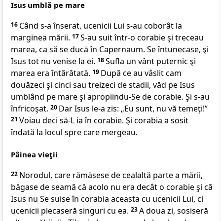
Isus umblă pe mare
16
Când
s-a înserat, ucenicii Lui s-au coborât la
marginea mării.
17
S-au suit într-o corabie şi treceau
marea, ca să se ducă în Capernaum. Se întunecase, şi
Isus tot nu venise la ei.
18
Sufla un vânt puternic şi
marea era întărâtată.
19
După ce au vâslit cam
douăzeci şi cinci sau treizeci de stadii, văd pe Isus
umblând pe mare şi apropiindu-Se de corabie. Şi s-au
înfricoşat.
20
Dar Isus le-a zis:
„Eu sunt, nu vă temeţi!”
21
Voiau deci să-L ia în corabie. Şi corabia a sosit
îndată la locul spre care mergeau.
Pâinea vieţii
22
Norodul, care rămăsese de cealaltă parte a mării,
băgase de seamă că acolo nu era decât o corabie şi că
Isus nu Se suise în corabia aceasta cu ucenicii Lui, ci
ucenicii plecaseră singuri cu ea.
23
A doua zi, sosiseră