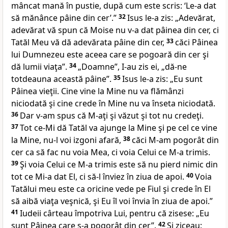
mâncat mană în pustie, după cum este scris: ‘Le-a dat
să mănânce pâine
din cer’.”
32
Isus le-a zis:
„Adevărat,
adevărat vă spun că Moise nu v-a dat pâinea din cer, ci
Tatăl Meu vă dă adevărata pâine din cer,
33
căci Pâinea
lui Dumnezeu este aceea care se pogoară din cer şi
dă lumii viaţa”
.
34
„Doamne
”, I-au zis ei, „dă-ne
totdeauna această pâine”.
35
Isus le-a zis:
„Eu
sunt
Pâinea vieţii. Cine
vine la Mine nu va flămânzi
niciodată şi cine crede în Mine nu va înseta niciodată.
36
Dar
v-am spus că M-aţi şi văzut şi tot nu credeţi.
37
Tot
ce-Mi dă Tatăl va ajunge la Mine şi pe
cel ce vine
la Mine, nu-l voi izgoni afară,
38
căci M-am pogorât din
cer ca să fac nu
voia Mea, ci
voia Celui ce M-a trimis.
39
Şi voia Celui ce M-a trimis este să
nu pierd nimic din
tot ce Mi-a dat El, ci să-l înviez în ziua de apoi.
40
Voia
Tatălui meu este ca
oricine vede pe Fiul şi crede în El
să aibă viaţa veşnică, şi Eu îl voi învia în ziua de apoi.”
41
Iudeii cârteau împotriva Lui, pentru că zisese:
„Eu
sunt Pâinea care s-a pogorât din cer”
.
42
Şi ziceau: