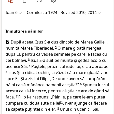
Ioan 6
Cornilescu 1924 - Revised 2010, 2014
Înmulţirea pâinilor
6
După aceea
, Isus S-a dus dincolo de Marea Galileii,
numită Marea Tiberiadei.
2
O mare gloată mergea
după El, pentru că vedea semnele pe care le făcea cu
cei bolnavi.
3
Isus S-a suit pe munte şi şedea acolo cu
ucenicii Săi.
4
Paştele, praznicul iudeilor, erau
aproape.
5
Isus
Şi-a ridicat ochii şi a văzut că o mare gloată vine
spre El. Şi a zis lui Filip:
„De unde avem să cumpărăm
pâini ca să mănânce oamenii aceştia?”
6
Spunea lucrul
acesta ca să-l încerce, pentru că ştia ce are de gând să
facă.
7
Filip i-a răspuns: „Pâinile, pe care le-am putea
cumpăra cu
două sute de lei
[
a
]
, n-ar ajunge ca fiecare
să capete puţintel din ele”.
8
Unul din ucenicii Săi,