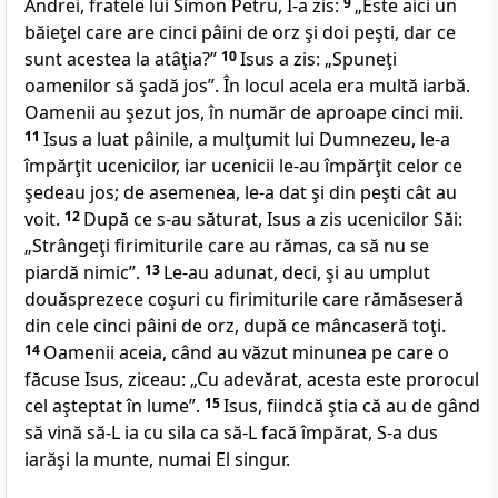
Andrei, fratele lui Simon Petru, I-a zis:
9
„Este aici un
băieţel care are cinci pâini de orz şi doi peşti, dar
ce
sunt acestea la atâţia?”
10
Isus a zis:
„Spuneţi
oamenilor să şadă jos”
. În locul acela era multă iarbă.
Oamenii au şezut jos, în număr de aproape cinci mii.
11
Isus a luat pâinile, a mulţumit lui Dumnezeu, le-a
împărţit ucenicilor, iar ucenicii le-au împărţit celor ce
şedeau jos; de asemenea, le-a dat şi din peşti cât au
voit.
12
După ce s-au săturat, Isus a zis ucenicilor Săi:
„Strângeţi firimiturile care au rămas, ca să nu se
piardă nimic”
.
13
Le-au adunat, deci, şi au umplut
douăsprezece coşuri cu firimiturile care rămăseseră
din cele cinci pâini de orz, după ce mâncaseră toţi.
14
Oamenii aceia, când au văzut minunea pe care o
făcuse Isus, ziceau: „Cu adevărat, acesta este prorocul
cel aşteptat în lume”.
15
Isus, fiindcă ştia că au de gând
să vină să-L ia cu sila ca să-L facă împărat, S-a dus
iarăşi la munte, numai El singur.