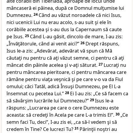
alte corăbii din Tiberiada, aproape de locul unde
mâncaseră ei pâinea, după ce Domnul mulţumise lui
Dumnezeu.
24
Când au văzut noroadele că nici Isus,
nici ucenicii Lui nu erau acolo, s-au suit şi ele în
corăbiile acestea şi s-au dus la Capernaum să caute
pe Isus.
25
Când L-au găsit, dincolo de mare, I-au zis:
„Învăţătorule, când ai venit aici?”
26
Drept răspuns,
Isus le-a zis:
„Adevărat, adevărat vă spun că Mă
căutaţi nu pentru că aţi văzut semne, ci pentru că aţi
mâncat din pâinile acelea şi v-aţi săturat.
27
Lucraţi nu
pentru mâncarea pieritoare, ci pentru
mâncarea care
rămâne pentru viaţa veşnică şi pe care v-o va da Fiul
omului; căci Tatăl, adică Însuşi Dumnezeu, pe
El L-a
însemnat cu pecetea Lui.”
28
Ei I-au zis: „Ce să facem ca
să săvârşim lucrările lui Dumnezeu?”
29
Isus le-a
răspuns:
„Lucrarea pe care o cere Dumnezeu este
aceasta
: să credeţi în Acela pe care L-a trimis El”
.
30
„Ce
semn faci Tu, deci”, I-au zis ei, „ca să-l vedem şi să
credem în Tine? Ce lucrezi Tu?
31
Părinţii
noştri au