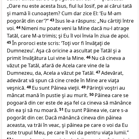
„Oare
nu este acesta Isus, fiul lui Iosif, pe ai cărui tată
şi mamă îi cunoaştem? Cum dar zice El:
‘Eu M-am
pogorât din cer’
?”
43
Isus le-a răspuns:
„Nu cârtiţi între
voi.
44
Nimeni
nu poate veni la Mine dacă nu-l atrage
Tatăl, care M-a trimis; şi Eu îl voi învia în ziua de apoi.
45
În
proroci este scris: ‘Toţi vor fi învăţaţi de
Dumnezeu’. Aşa că oricine a ascultat pe Tatăl şi a
primit învăţătura Lui vine la Mine.
46
Nu
că cineva a
văzut pe Tatăl, afară de
Acela care vine de la
Dumnezeu, da, Acela a văzut pe Tatăl.
47
Adevărat,
adevărat vă spun că cine
crede în Mine are viaţa
veşnică.
48
Eu
sunt Pâinea vieţii.
49
Părinţii
voştri au
mâncat mană în pustie şi au murit.
50
Pâinea
care se
pogoară din cer este de aşa fel ca cineva să mănânce
din ea şi să nu moară.
51
Eu sunt Pâinea
vie, care
s-a
pogorât din cer. Dacă mănâncă cineva din pâinea
aceasta, va trăi în veac, şi pâinea pe care o voi da Eu
este trupul Meu, pe care îl voi da pentru viaţa lumii.”