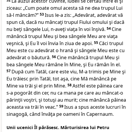
52
La auzul acestor cuvinte, iudeii se certau
între ei şi
ziceau: „Cum
poate omul acesta să ne dea trupul Lui
să-l mâncăm?”
53
Isus le-a zis:
„Adevărat, adevărat vă
spun că, dacă nu mâncaţi
trupul Fiului omului şi dacă
nu beţi sângele Lui, n-aveţi viaţa în voi înşivă.
54
Cine
mănâncă trupul Meu şi bea sângele Meu are viaţa
veşnică, şi Eu îl voi învia în ziua de apoi.
55
Căci trupul
Meu este cu adevărat o hrană şi sângele Meu este cu
adevărat o băutură.
56
Cine mănâncă trupul Meu şi
bea sângele Meu rămâne
în Mine, şi Eu rămân în el.
57
După cum Tatăl, care este viu, M-a trimis pe Mine şi
Eu trăiesc prin Tatăl, tot aşa, cine Mă mănâncă pe
Mine va trăi şi el prin Mine.
58
Astfel
este pâinea care
s-a pogorât din cer, nu ca mana pe care au mâncat-o
părinţii voştri, şi totuşi au murit; cine mănâncă pâinea
aceasta va trăi în veac.”
59
Isus a spus aceste lucruri în
sinagogă, când învăţa pe oameni în Capernaum.
Unii ucenici Îl părăsesc. Mărturisirea lui Petru