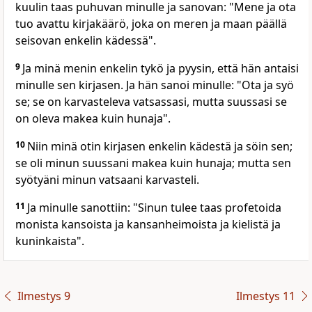
kuulin taas puhuvan minulle ja sanovan: "Mene ja ota
tuo avattu kirjakäärö, joka on meren ja maan päällä
seisovan enkelin kädessä".
9
Ja minä menin enkelin tykö ja pyysin, että hän antaisi
minulle sen kirjasen. Ja hän sanoi minulle: "Ota ja syö
se; se on karvasteleva vatsassasi, mutta suussasi se
on oleva makea kuin hunaja".
10
Niin minä otin kirjasen enkelin kädestä ja söin sen;
se oli minun suussani makea kuin hunaja; mutta sen
syötyäni minun vatsaani karvasteli.
11
Ja minulle sanottiin: "Sinun tulee taas profetoida
monista kansoista ja kansanheimoista ja kielistä ja
kuninkaista".
Ilmestys 9
Ilmestys 11