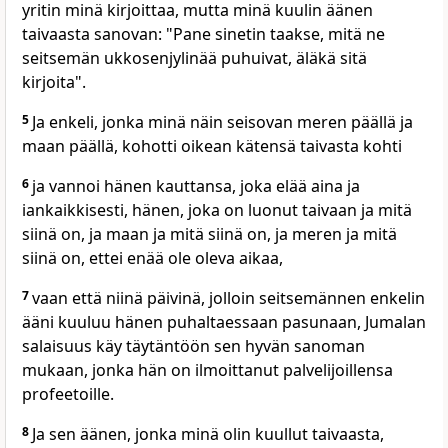
yritin minä kirjoittaa, mutta minä kuulin äänen
taivaasta sanovan: "Pane sinetin taakse, mitä ne
seitsemän ukkosenjylinää puhuivat, äläkä sitä
kirjoita".
5
Ja enkeli, jonka minä näin seisovan meren päällä ja
maan päällä, kohotti oikean kätensä taivasta kohti
6
ja vannoi hänen kauttansa, joka elää aina ja
iankaikkisesti, hänen, joka on luonut taivaan ja mitä
siinä on, ja maan ja mitä siinä on, ja meren ja mitä
siinä on, ettei enää ole oleva aikaa,
7
vaan että niinä päivinä, jolloin seitsemännen enkelin
ääni kuuluu hänen puhaltaessaan pasunaan, Jumalan
salaisuus käy täytäntöön sen hyvän sanoman
mukaan, jonka hän on ilmoittanut palvelijoillensa
profeetoille.
8
Ja sen äänen, jonka minä olin kuullut taivaasta,