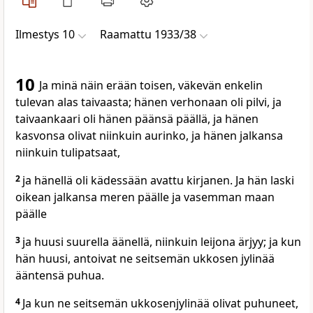
Ilmestys 10
Raamattu 1933/38
10
Ja minä näin erään toisen, väkevän enkelin
tulevan alas taivaasta; hänen verhonaan oli pilvi, ja
taivaankaari oli hänen päänsä päällä, ja hänen
kasvonsa olivat niinkuin aurinko, ja hänen jalkansa
niinkuin tulipatsaat,
2
ja hänellä oli kädessään avattu kirjanen. Ja hän laski
oikean jalkansa meren päälle ja vasemman maan
päälle
3
ja huusi suurella äänellä, niinkuin leijona ärjyy; ja kun
hän huusi, antoivat ne seitsemän ukkosen jylinää
ääntensä puhua.
4
Ja kun ne seitsemän ukkosenjylinää olivat puhuneet,