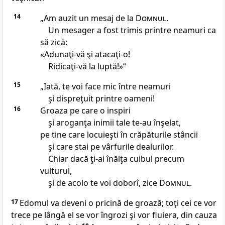
14
„Am auzit un mesaj de la
Domnul
.
Un mesager a fost trimis printre neamuri ca
să zică:
«Adunaţi-vă şi atacaţi-o!
Ridicaţi-vă la luptă!»“
15
„Iată, te voi face mic între neamuri
şi dispreţuit printre oameni!
16
Groaza pe care o inspiri
şi aroganţa inimii tale te-au înşelat,
pe tine care locuieşti în crăpăturile stâncii
şi care stai pe vârfurile dealurilor.
Chiar dacă ţi-ai înălţa cuibul precum
vulturul,
şi de acolo te voi doborî, zice
Domnul
.
17
Edomul va deveni o pricină de groază; toţi cei ce vor
trece pe lângă el se vor îngrozi şi vor fluiera, din cauza