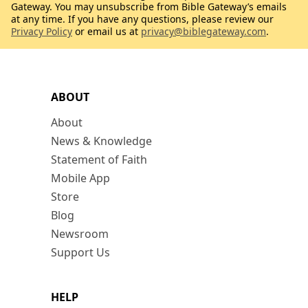
Gateway. You may unsubscribe from Bible Gateway’s emails
at any time. If you have any questions, please review our
Privacy Policy
or email us at
privacy@biblegateway.com
.
ABOUT
About
News & Knowledge
Statement of Faith
Mobile App
Store
Blog
Newsroom
Support Us
HELP