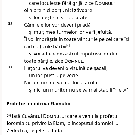
care locuieşte fără grijă, zice
Domnul
;
el n-are nici porţi, nici zăvoare
şi locuieşte în singurătate.
32
Cămilele lor vor deveni pradă
şi mulţimea turmelor lor va fi jefuită.
Îi voi împrăştia în toate vânturile pe cei care îşi
rad colţurile bărbii
[
c
]
şi voi aduce dezastrul împotriva lor din
toate părţile, zice
Domnul
.
33
Haţorul va deveni o vizuină de şacali,
un loc pustiu pe vecie.
Nici un om nu va mai locui acolo
şi nici un muritor nu se va mai stabili în el.»“
Profeţie împotriva Elamului
34
Iată Cuvântul
Domnului
care a venit la profetul
Ieremia cu privire la Elam, la începutul domniei lui
Zedechia, regele lui Iuda: