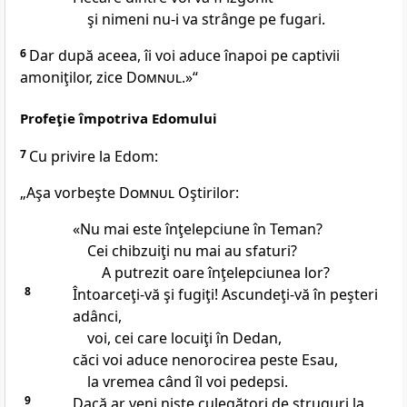
şi nimeni nu-i va strânge pe fugari.
6
Dar după aceea, îi voi aduce înapoi pe captivii
amoniţilor, zice
Domnul
.»“
Profeţie împotriva Edomului
7
Cu privire la Edom:
„Aşa vorbeşte
Domnul
Oştirilor:
«Nu mai este înţelepciune în Teman?
Cei chibzuiţi nu mai au sfaturi?
A putrezit oare înţelepciunea lor?
8
Întoarceţi-vă şi fugiţi! Ascundeţi-vă în peşteri
adânci,
voi, cei care locuiţi în Dedan,
căci voi aduce nenorocirea peste Esau,
la vremea când îl voi pedepsi.
9
Dacă ar veni nişte culegători de struguri la