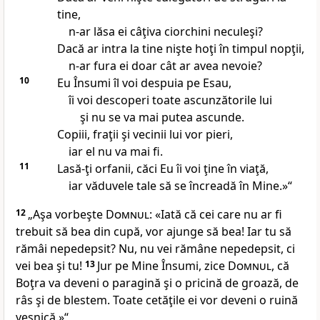
tine,
n-ar lăsa ei câţiva ciorchini neculeşi?
Dacă ar intra la tine nişte hoţi în timpul nopţii,
n-ar fura ei doar cât ar avea nevoie?
10
Eu Însumi îl voi despuia pe Esau,
îi voi descoperi toate ascunzătorile lui
şi nu se va mai putea ascunde.
Copiii, fraţii şi vecinii lui vor pieri,
iar el nu va mai fi.
11
Lasă-ţi orfanii, căci Eu îi voi ţine în viaţă,
iar văduvele tale să se încreadă în Mine.»“
12
„Aşa vorbeşte
Domnul
: «Iată că cei care nu ar fi
trebuit să bea din cupă, vor ajunge să bea! Iar tu să
rămâi nepedepsit? Nu, nu vei rămâne nepedepsit, ci
vei bea şi tu!
13
Jur pe Mine Însumi, zice
Domnul
, că
Boţra va deveni o paragină şi o pricină de groază, de
râs şi de blestem. Toate cetăţile ei vor deveni o ruină
veşnică.»“