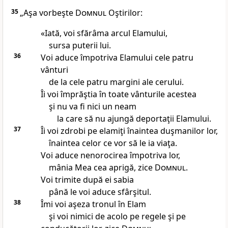
35
„Aşa vorbeşte
Domnul
Oştirilor:
«Iată, voi sfărâma arcul Elamului,
sursa puterii lui.
36
Voi aduce împotriva Elamului cele patru
vânturi
de la cele patru margini ale cerului.
Îi voi împrăştia în toate vânturile acestea
şi nu va fi nici un neam
la care să nu ajungă deportaţii Elamului.
37
Îi voi zdrobi pe elamiţi înaintea duşmanilor lor,
înaintea celor ce vor să le ia viaţa.
Voi aduce nenorocirea împotriva lor,
mânia Mea cea aprigă, zice
Domnul
.
Voi trimite după ei sabia
până le voi aduce sfârşitul.
38
Îmi voi aşeza tronul în Elam
şi voi nimici de acolo pe regele şi pe