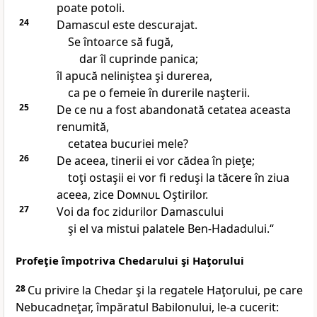
poate potoli.
24
Damascul este descurajat.
Se întoarce să fugă,
dar îl cuprinde panica;
îl apucă neliniştea şi durerea,
ca pe o femeie în durerile naşterii.
25
De ce nu a fost abandonată cetatea aceasta
renumită,
cetatea bucuriei mele?
26
De aceea, tinerii ei vor cădea în pieţe;
toţi ostaşii ei vor fi reduşi la tăcere în ziua
aceea, zice
Domnul
Oştirilor.
27
Voi da foc zidurilor Damascului
şi el va mistui palatele Ben-Hadadului.“
Profeţie împotriva Chedarului şi Haţorului
28
Cu privire la Chedar şi la regatele Haţorului, pe care
Nebucadneţar, împăratul Babilonului, le-a cucerit: