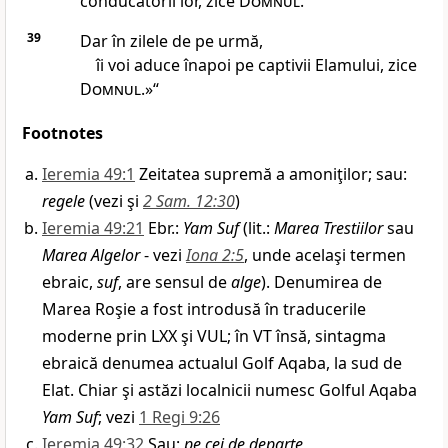
conducătorii lor, zice
Domnul
.
39
Dar în zilele de pe urmă,
îi voi aduce înapoi pe captivii Elamului, zice
Domnul
.»“
Footnotes
Ieremia 49:1
Zeitatea supremă a amoniţilor; sau:
regele
(vezi şi
2 Sam. 12:30
)
Ieremia 49:21
Ebr.:
Yam Suf
(lit.:
Marea Trestiilor
sau
Marea Algelor
- vezi
Iona 2:5
, unde acelaşi termen
ebraic,
suf
, are sensul de
alge
). Denumirea de
Marea Roşie a fost introdusă în traducerile
moderne prin LXX şi VUL; în VT însă, sintagma
ebraică denumea actualul Golf Aqaba, la sud de
Elat. Chiar şi astăzi localnicii numesc Golful Aqaba
Yam Suf
; vezi
1 Regi 9:26
Ieremia 49:32
Sau:
pe cei de departe