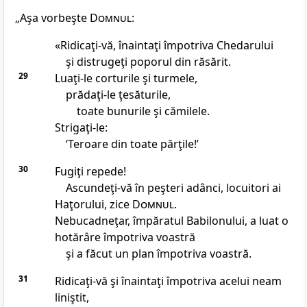
„Aşa vorbeşte
Domnul:
«Ridicaţi-vă, înaintaţi împotriva Chedarului
şi distrugeţi poporul din răsărit.
29
Luaţi-le corturile şi turmele,
prădaţi-le ţesăturile,
toate bunurile şi cămilele.
Strigaţi-le:
‘Teroare din toate părţile!’
30
Fugiţi repede!
Ascundeţi-vă în peşteri adânci, locuitori ai
Haţorului, zice
Domnul
.
Nebucadneţar, împăratul Babilonului, a luat o
hotărâre împotriva voastră
şi a făcut un plan împotriva voastră.
31
Ridicaţi-vă şi înaintaţi împotriva acelui neam
liniştit,