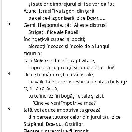
şi satelor dimprejurul ei li se vor da foc.
Atunci Israel îi va izgoni din ţară
pe cei ce-l izgoniseră, zice
Domnul
.
3
Gemi, Heşbonule, căci Ai este distrus!
Strigaţi, fiice ale Rabei!
Încingeţi-vă cu saci şi bociţi;
alergaţi încoace şi încolo de-a lungul
zidurilor,
căci
Moleh
se duce în captivitate,
împreună cu preoţii şi conducătorii lui!
4
De ce te mândreşti cu văile tale,
cu văile tale care se revarsă de-atâta belşug?
O, fiică rătăcită,
tu te încrezi în bogăţiile tale şi zici:
‘Cine va veni împotriva mea?’
5
Iată, voi aduce împotriva ta groază
din partea tuturor celor din jurul tău, zice
Stăpânul,
Domnul
Oştirilor.
Fiecare dintre voi va fi izgonit