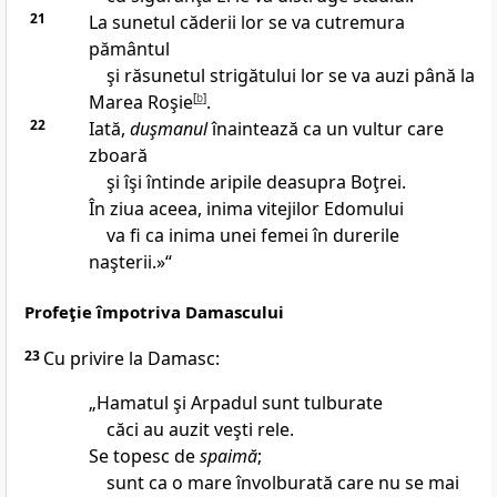
21
La sunetul căderii lor se va cutremura
pământul
şi răsunetul strigătului lor se va auzi până la
Marea Roşie
[
b
]
.
22
Iată,
duşmanul
înaintează ca un vultur care
zboară
şi îşi întinde aripile deasupra Boţrei.
În ziua aceea, inima vitejilor Edomului
va fi ca inima unei femei în durerile
naşterii.»“
Profeţie împotriva Damascului
23
Cu privire la Damasc:
„Hamatul şi Arpadul sunt tulburate
căci au auzit veşti rele.
Se topesc de
spaimă
;
sunt ca o mare învolburată care nu se mai