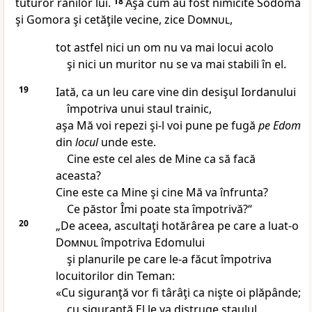
tuturor rănilor lui.
18
Aşa cum au fost nimicite Sodoma
şi Gomora şi cetăţile vecine, zice
Domnul
,
tot astfel nici un om nu va mai locui acolo
şi nici un muritor nu se va mai stabili în el.
19
Iată, ca un leu care vine din desişul Iordanului
împotriva unui staul trainic,
aşa Mă voi repezi şi-l voi pune pe fugă
pe Edom
din
locul
unde este.
Cine este cel ales de Mine ca să facă
aceasta?
Cine este ca Mine şi cine Mă va înfrunta?
Ce păstor Îmi poate sta împotrivă?“
20
„De aceea, ascultaţi hotărârea pe care a luat-o
Domnul
împotriva Edomului
şi planurile pe care le-a făcut împotriva
locuitorilor din Teman:
«Cu siguranţă vor fi târâţi ca nişte oi plăpânde;
cu siguranţă El le va distruge staulul.