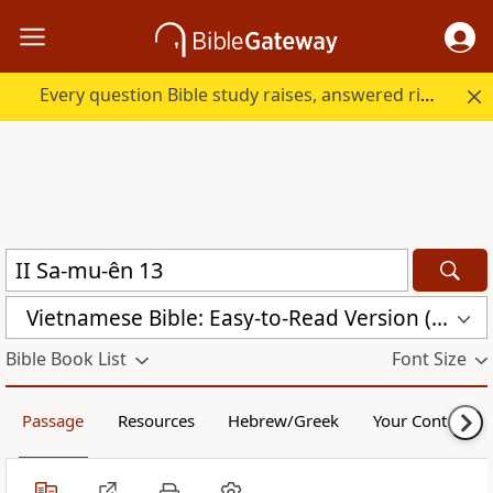
Every question Bible study raises, answered right here.
Vietnamese Bible: Easy-to-Read Version (BPT)
Bible Book List
Font Size
Passage
Resources
Hebrew/Greek
Your Content