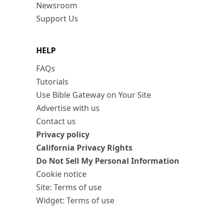
Newsroom
Support Us
HELP
FAQs
Tutorials
Use Bible Gateway on Your Site
Advertise with us
Contact us
Privacy policy
California Privacy Rights
Do Not Sell My Personal Information
Cookie notice
Site: Terms of use
Widget: Terms of use