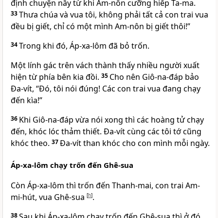
định chuyện nầy từ khi Am-nôn cưỡng hiếp Ta-ma.
33
Thưa chúa và vua tôi, không phải tất cả con trai vua
đều bị giết, chỉ có một mình Am-nôn bị giết thôi!”
34
Trong khi đó, Áp-xa-lôm đã bỏ trốn.
Một lính gác trên vách thành thấy nhiều người xuất
hiện từ phía bên kia đồi.
35
Cho nên Giô-na-đáp bảo
Đa-vít, “Đó, tôi nói đúng! Các con trai vua đang chạy
đến kìa!”
36
Khi Giô-na-đáp vừa nói xong thì các hoàng tử chạy
đến, khóc lóc thảm thiết. Đa-vít cùng các tôi tớ cũng
khóc theo.
37
Đa-vít than khóc cho con mình mỗi ngày.
Áp-xa-lôm chạy trốn đến Ghê-sua
Còn Áp-xa-lôm thì trốn đến Thanh-mai, con trai Am-
mi-hút, vua Ghê-sua
[
h
]
.
38
Sau khi Áp-xa-lôm chạy trốn đến Ghê-sua thì ở đó