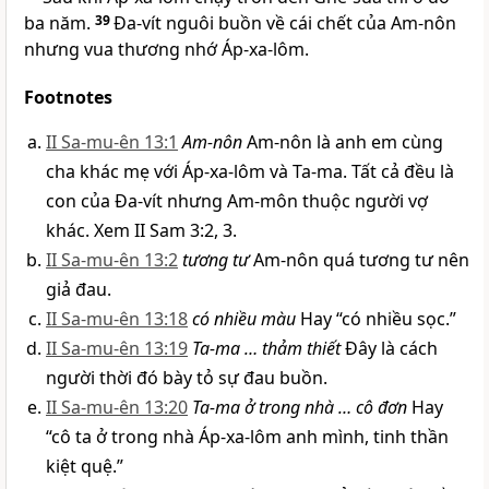
ba năm.
39
Đa-vít nguôi buồn về cái chết của Am-nôn
nhưng vua thương nhớ Áp-xa-lôm.
Footnotes
II Sa-mu-ên 13:1
Am-nôn
Am-nôn là anh em cùng
cha khác mẹ với Áp-xa-lôm và Ta-ma. Tất cả đều là
con của Đa-vít nhưng Am-môn thuộc người vợ
khác. Xem II Sam 3:2, 3.
II Sa-mu-ên 13:2
tương tư
Am-nôn quá tương tư nên
giả đau.
II Sa-mu-ên 13:18
có nhiều màu
Hay “có nhiều sọc.”
II Sa-mu-ên 13:19
Ta-ma … thảm thiết
Đây là cách
người thời đó bày tỏ sự đau buồn.
II Sa-mu-ên 13:20
Ta-ma ở trong nhà … cô đơn
Hay
“cô ta ở trong nhà Áp-xa-lôm anh mình, tinh thần
kiệt quệ.”