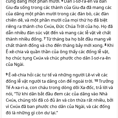
cũng dâng một phần mười.
6
Dân I-sơ-ra-ên và dân
Giu-đa sống trong các thành của Giu-đa đã mang các
của dâng một phần mười trong các đàn bò, các đàn
chiên dê, và một phần mười của mọi thứ họ đã biệt
riêng ra thánh cho
Chúa
, Ðức Chúa Trời của họ. Họ đã
dẫn nhiều đàn súc vật đến và mang các lễ vật về chất
thành nhiều đống.
7
Từ tháng ba họ bắt đầu mang về
chất thành đống và cho đến tháng bảy mới xong.
8
Khi
Ê-xê-chia và quần thần của ông thấy các đống lễ vật,
họ chúc tụng
Chúa
và chúc phước cho dân I-sơ-ra-ên
của Ngài.
9
Ê-xê-chia hỏi các tư tế và những người Lê-vi về các
đống lễ vật người ta dâng còn để ngoài trời.
10
Trưởng
Tế A-xa-ri-a, con cháu trong dòng dõi Xa-đốc, trả lời và
nói, “Từ khi dân bắt đầu đem các của dâng vào Nhà
Chúa
, chúng tôi đã có đủ ăn và còn thừa rất nhiều, bởi
vì
Chúa
đã ban phước cho dân của Ngài, và các đống
đó là những gì còn dư lại.”