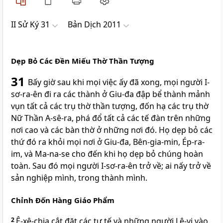
II Sử Ký 31
Bản Dịch 2011
Dẹp Bỏ Các Ðền Miếu Thờ Thần Tượng
31
Bấy giờ sau khi mọi việc ấy đã xong, mọi người I-
sơ-ra-ên đi ra các thành ở Giu-đa đập bể thành mảnh
vụn tất cả các trụ thờ thần tượng, đốn hạ các trụ thờ
Nữ Thần A-sê-ra, phá đổ tất cả các tế đàn trên những
nơi cao và các bàn thờ ở những nơi đó. Họ dẹp bỏ các
thứ đó ra khỏi mọi nơi ở Giu-đa, Bên-gia-min, Ép-ra-
im, và Ma-na-se cho đến khi họ dẹp bỏ chúng hoàn
toàn. Sau đó mọi người I-sơ-ra-ên trở về; ai nấy trở về
sản nghiệp mình, trong thành mình.
Chỉnh Ðốn Hàng Giáo Phẩm
2
Ê-xê-chia cắt đặt các tư tế và những người Lê-vi vào