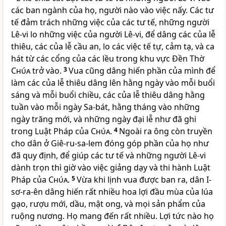
các ban ngành của họ, người nào vào việc nấy. Các tư
tế đảm trách những việc của các tư tế, những người
Lê-vi lo những việc của người Lê-vi, để dâng các của lễ
thiêu, các của lễ cầu an, lo các việc tế tự, cảm tạ, và ca
hát từ các cổng của các lều trong khu vực Ðền Thờ
Chúa
trở vào.
3
Vua cũng dâng hiến phần của mình để
làm các của lễ thiêu dâng lên hằng ngày vào mỗi buổi
sáng và mỗi buổi chiều, các của lễ thiêu dâng hằng
tuần vào mỗi ngày Sa-bát, hằng tháng vào những
ngày trăng mới, và những ngày đại lễ như đã ghi
trong Luật Pháp của
Chúa
.
4
Ngoài ra ông còn truyền
cho dân ở Giê-ru-sa-lem đóng góp phần của họ như
đã quy định, để giúp các tư tế và những người Lê-vi
dành trọn thì giờ vào việc giảng dạy và thi hành Luật
Pháp của
Chúa
.
5
Vừa khi lịnh vua được ban ra, dân I-
sơ-ra-ên dâng hiến rất nhiều hoa lợi đầu mùa của lúa
gạo, rượu mới, dầu, mật ong, và mọi sản phẩm của
ruộng nương. Họ mang đến rất nhiều. Lợi tức nào họ