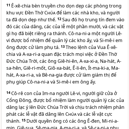
11
Ê-xê-chia bèn truyền cho dọn dẹp các phòng trong
khu vực Ðền Thờ
Chúa
để làm các nhà kho, và người
ta đã dọn dẹp như thế.
12
Sau đó họ trung tín đem vào
đó các của dâng, các của lễ một phần mười, và các vật
gì họ đã biệt riêng ra thánh. Cô-na-ni-a một người Lê-
vi được bổ nhiệm để quản lý các kho ấy, và Si-mê-i em
ông được cử làm phụ tá.
13
Theo lệnh của Vua Ê-xê-
chia và A-xa-ri-a quan đặc trách mọi việc ở Ðền Thờ
Ðức Chúa Trời, các ông Giê-hi-ên, A-xa-xi-a, Na-hát, A-
sa-hên, Giê-ri-mốt, Giô-xa-bát, Ê-li-ên, Ít-ma-ki-a, Ma-
hát, A-xa-ri-a, và Bê-na-gia được cử làm giám thị để
phụ giúp Cô-na-ni-a và Si-mê-i em ông ấy.
14
Cô-rê con của Im-na người Lê-vi, người giữ cửa ở
Cổng Ðông, được bổ nhiệm làm người quản lý các của
dâng lạc ý lên Ðức Chúa Trời và chịu trách nhiệm phân
phát các lễ vật đã dâng lên
Chúa
và các lễ vật cực
thánh.
15
Dưới quyền ông có các ông Ê-đen, Mi-ni-a-
min, Giê-sua, Sê-ma-gia, A-ma-ri-a, và Sê-ca-ni-a phụ