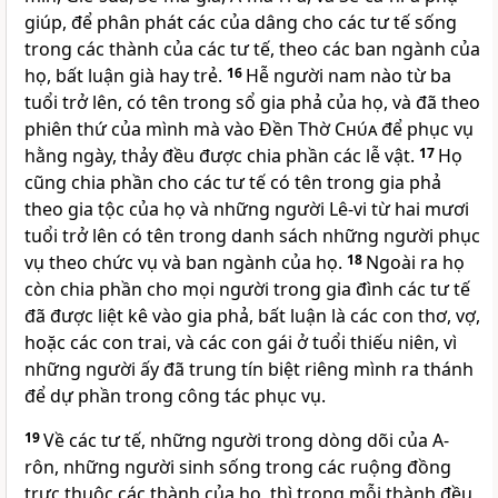
giúp, để phân phát các của dâng cho các tư tế sống
trong các thành của các tư tế, theo các ban ngành của
họ, bất luận già hay trẻ.
16
Hễ người nam nào từ ba
tuổi trở lên, có tên trong sổ gia phả của họ, và đã theo
phiên thứ của mình mà vào Ðền Thờ
Chúa
để phục vụ
hằng ngày, thảy đều được chia phần các lễ vật.
17
Họ
cũng chia phần cho các tư tế có tên trong gia phả
theo gia tộc của họ và những người Lê-vi từ hai mươi
tuổi trở lên có tên trong danh sách những người phục
vụ theo chức vụ và ban ngành của họ.
18
Ngoài ra họ
còn chia phần cho mọi người trong gia đình các tư tế
đã được liệt kê vào gia phả, bất luận là các con thơ, vợ,
hoặc các con trai, và các con gái ở tuổi thiếu niên, vì
những người ấy đã trung tín biệt riêng mình ra thánh
để dự phần trong công tác phục vụ.
19
Về các tư tế, những người trong dòng dõi của A-
rôn, những người sinh sống trong các ruộng đồng
trực thuộc các thành của họ, thì trong mỗi thành đều