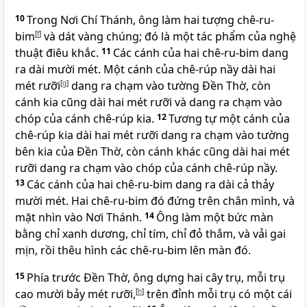
10
Trong Nơi Chí Thánh, ông làm hai tượng chê-ru-
bim
[
f
]
và dát vàng chúng; đó là một tác phẩm của nghệ
thuật điêu khắc.
11
Các cánh của hai chê-ru-bim dang
ra dài mười mét. Một cánh của chê-rúp nầy dài hai
mét rưỡi
[
g
]
dang ra chạm vào tường Ðền Thờ, còn
cánh kia cũng dài hai mét rưỡi và dang ra chạm vào
chóp của cánh chê-rúp kia.
12
Tương tự một cánh của
chê-rúp kia dài hai mét rưỡi dang ra chạm vào tường
bên kia của Ðền Thờ, còn cánh khác cũng dài hai mét
rưỡi dang ra chạm vào chóp của cánh chê-rúp nầy.
13
Các cánh của hai chê-ru-bim dang ra dài cả thảy
mười mét. Hai chê-ru-bim đó đứng trên chân mình, và
mặt nhìn vào Nơi Thánh.
14
Ông làm một bức màn
bằng chỉ xanh dương, chỉ tím, chỉ đỏ thắm, và vải gai
mịn, rồi thêu hình các chê-ru-bim lên màn đó.
15
Phía trước Ðền Thờ, ông dựng hai cây trụ, mỗi trụ
cao mười bảy mét rưỡi,
[
h
]
trên đỉnh mỗi trụ có một cái