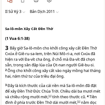
II Sử Ký 3
Bản Dịch 2011
Sa-lô-môn Xây Cất Ðền Thờ
(1 Vua 6:1-38)
3
Bấy giờ Sa-lô-môn cho khởi công xây cất Ðền Thờ
Chúa
ở Giê-ru-sa-lem, trên Núi Mô-ri-a, nơi
Chúa
đã
hiện ra với Ða-vít cha ông, ở chỗ mà Ða-vít đã chọn
sẵn, trong sân đập lúa của Ọt-nan người Giê-bu-si.
2
Ông cho khởi công xây cất vào ngày mồng hai tháng
hai, năm thứ tư của triều đại ông.
3
Ðây là kích thước của cái nền mà Sa-lô-môn đã đặt
để xây Ðền Thờ Ðức Chúa Trời. Chiều dài ba mươi mét
và chiều rộng mười mét,
[
a
]
tính theo thước cũ.
4
Tiền
đình ở phía trước Ðền Thờ dài mười mét,
[
b
]
nằm dọc