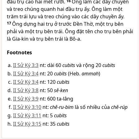
đầu trụ cao hai mét rưỡi.
16
Ông làm các dây chuyền
và treo chúng quanh hai đầu trụ ấy. Ông làm một
trăm trái lựu và treo chúng vào các dây chuyền ấy.
17
Ông dựng hai trụ ở trước Ðền Thờ, một trụ bên
phải và một trụ bên trái. Ông đặt tên cho trụ bên phải
là Gia-kin và trụ bên trái là Bô-a.
Footnotes
II Sử Ký 3:3
nt: dài 60
cubits
và rộng 20
cubits
II Sử Ký 3:4
nt: 20
cubits
(Heb.
ammah
)
II Sử Ký 3:4
nt: 120
cubits
II Sử Ký 3:8
nt: 50
sê-ken
II Sử Ký 3:9
nt: 600 ta-lâng
II Sử Ký 3:10
nt:
chê-ru-bim
là số nhiều của
chê-rúp
II Sử Ký 3:11
nt: 5
cubits
II Sử Ký 3:15
nt: 35
cubits