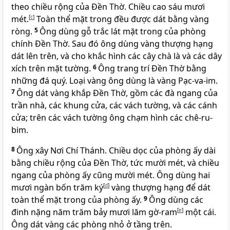
theo chiều rộng của Ðền Thờ. Chiều cao sáu mươi
mét.
[
c
]
Toàn thể mặt trong đều được dát bằng vàng
ròng.
5
Ông dùng gỗ trắc lát mặt trong của phòng
chính Ðền Thờ. Sau đó ông dùng vàng thượng hạng
dát lên trên, và cho khắc hình các cây chà là và các dây
xích trên mặt tường.
6
Ông trang trí Ðền Thờ bằng
những đá quý. Loại vàng ông dùng là vàng Pạc-va-im.
7
Ông dát vàng khắp Ðền Thờ, gồm các đà ngang của
trần nhà, các khung cửa, các vách tường, và các cánh
cửa; trên các vách tường ông chạm hình các chê-ru-
bim.
8
Ông xây Nơi Chí Thánh. Chiều dọc của phòng ấy dài
bằng chiều rộng của Ðền Thờ, tức mười mét, và chiều
ngang của phòng ấy cũng mười mét. Ông dùng hai
mươi ngàn bốn trăm ký
[
d
]
vàng thượng hạng để dát
toàn thể mặt trong của phòng ấy.
9
Ông dùng các
đinh nặng năm trăm bảy mươi lăm gờ-ram
[
e
]
một cái.
Ông dát vàng các phòng nhỏ ở tầng trên.