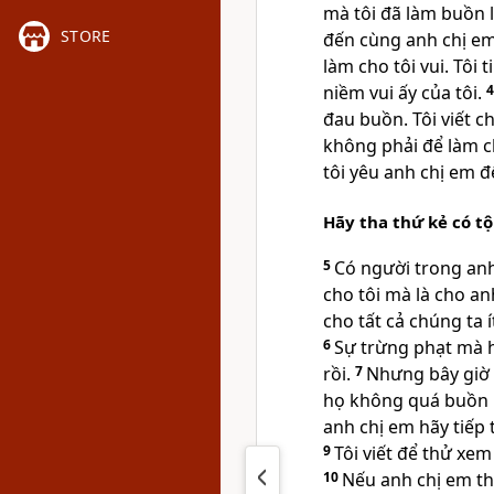
mà tôi đã làm buồn 
STORE
đến cùng anh chị em
làm cho tôi vui. Tôi 
niềm vui ấy của tôi.
đau buồn. Tôi viết c
không phải để làm c
tôi yêu anh chị em 
Hãy tha thứ kẻ có tộ
5
Có người trong anh
cho tôi mà là cho an
cho tất cả chúng ta 
6
Sự trừng phạt mà 
rồi.
7
Nhưng bây giờ 
họ không quá buồn 
anh chị em hãy tiếp 
9
Tôi viết để thử xe
10
Nếu anh chị em tha