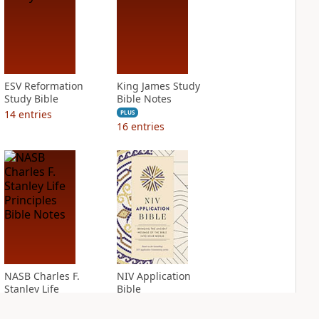
ESV Reformation
King James Study
Study Bible
Bible Notes
14
entries
PLUS
16
entries
NASB Charles F.
NIV Application
Stanley Life
Bible
Principles Bible
PLUS
Notes
8
entries