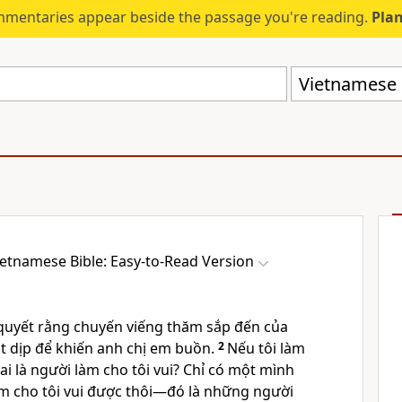
mmentaries appear beside the passage you're reading.
Plan
Vietnamese B
ietnamese Bible: Easy-to-Read Version
 quyết rằng chuyến viếng thăm sắp đến của
t dịp để khiến anh chị em buồn.
2
Nếu tôi làm
ai là người làm cho tôi vui? Chỉ có một mình
àm cho tôi vui được thôi—đó là những người