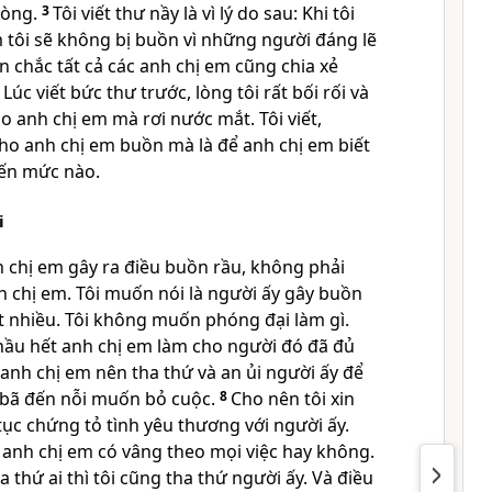
lòng.
3
Tôi viết thư nầy là vì lý do sau: Khi tôi
 tôi sẽ không bị buồn vì những người đáng lẽ
tin chắc tất cả các anh chị em cũng chia xẻ
4
Lúc viết bức thư trước, lòng tôi rất bối rối và
ho anh chị em mà rơi nước mắt. Tôi viết,
ho anh chị em buồn mà là để anh chị em biết
đến mức nào.
i
 chị em gây ra điều buồn rầu, không phải
h chị em. Tôi muốn nói là người ấy gây buồn
ít nhiều. Tôi không muốn phóng đại làm gì.
hầu hết anh chị em làm cho người đó đã đủ
anh chị em nên tha thứ và an ủi người ấy để
bã đến nỗi muốn bỏ cuộc.
8
Cho nên tôi xin
tục chứng tỏ tình yêu thương với người ấy.
m anh chị em có vâng theo mọi việc hay không.
 thứ ai thì tôi cũng tha thứ người ấy. Và điều