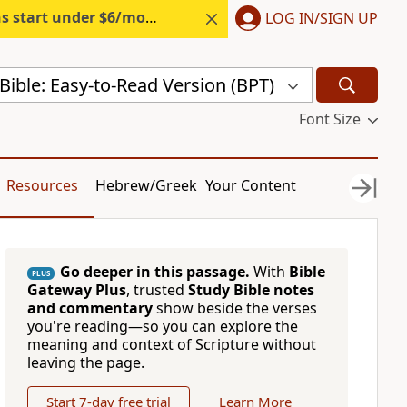
s start under $6/month.
Start free.
LOG IN/SIGN UP
ible: Easy-to-Read Version (BPT)
Font Size
Resources
Hebrew/Greek
Your Content
Go deeper in this passage.
With
Bible
PLUS
Gateway Plus
, trusted
Study Bible notes
and commentary
show beside the verses
you're reading—so you can explore the
meaning and context of Scripture without
leaving the page.
Start 7-day free trial
Learn More