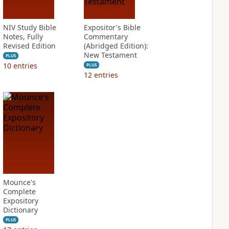
NIV Study Bible
Expositor's Bible
Notes, Fully
Commentary
Revised Edition
(Abridged Edition):
New Testament
PLUS
10
entries
PLUS
12
entries
Mounce's
Complete
Expository
Dictionary
PLUS