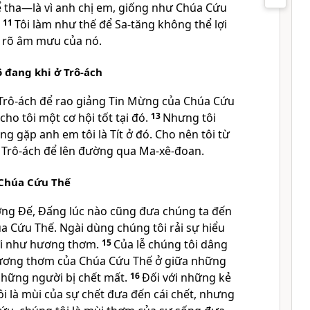
ể tha—là vì anh chị em, giống như Chúa Cứu
11
Tôi làm như thế để Sa-tăng không thể lợi
ã rõ âm mưu của nó.
ô đang khi ở Trô-ách
 Trô-ách để rao giảng Tin Mừng của Chúa Cứu
cho tôi một cơ hội tốt tại đó.
13
Nhưng tôi
g gặp anh em tôi là Tít ở đó. Cho nên tôi từ
ở Trô-ách để lên đường qua Ma-xê-đoan.
 Chúa Cứu Thế
ng Đế, Đấng lúc nào cũng đưa chúng ta đến
a Cứu Thế. Ngài dùng chúng tôi rải sự hiểu
ơi như hương thơm.
15
Của lễ chúng tôi dâng
ương thơm của Chúa Cứu Thế ở giữa những
hững người bị chết mất.
16
Đối với những kẻ
ôi là mùi của sự chết đưa đến cái chết, nhưng