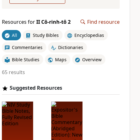
Resources for
II Cô-rinh-tô 2
Find resource
All
Study Bibles
Encyclopedias
Commentaries
Dictionaries
Bible Studies
Maps
Overview
65 results
Suggested Resources