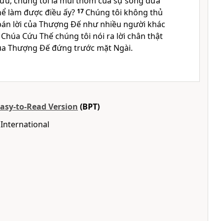
cứu, chúng tôi là mùi thơm của sự sống đưa
hể làm được điều ấy?
17
Chúng tôi không thủ
bán lời của Thượng Đế như nhiều người khác
Chúa Cứu Thế chúng tôi nói ra lời chân thật
ủa Thượng Đế đứng trước mặt Ngài.
Easy-to-Read Version
(BPT)
International