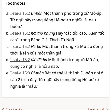
Footnotes
I-sai-a 15:2
Đi-bôn
Một thành phố trong xứ Mô-áp.
Từ ngữ nầy trong tiếng Hê-bơ-rơ nghĩa là “đau
buồn.”
I-sai-a 15:2
nơi thờ phụng
Hay “các đồi cao.” Xem “đồi
cao” trong Bảng Giải Thích Từ Ngữ.
I-sai-a 15:2
Nê-bô
Một thành trong xứ Mô-áp đồng
thời là tên của một thần giả.
I-sai-a 15:2
Mê-đê-ba
Một thành trong xứ Mô-áp,
cũng có nghĩa là “sầu não.”
I-sai-a 15:9
Đi-môn
Rất có thể là thành Đi-bôn nói ở
câu 2 trên đây. Từ ngữ nầy trong tiếng Hê-bơ-rơ
nghĩa là “máu.”