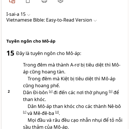
I-sai-a 15
Vietnamese Bible: Easy-to-Read Version
Tuyên ngôn cho Mô-áp
15
Đây là tuyên ngôn cho Mô-áp:
Trong đêm mà thành A-rơ bị tiêu diệt thì Mô-
áp cũng hoang tàn.
Trong đêm mà Kiệt bị tiêu diệt thì Mô-áp
cũng hoang phế.
2
Dân Đi-bôn
[
a
]
đi đến các nơi thờ phụng
[
b
]
để
than khóc.
Dân Mô-áp than khóc cho các thành Nê-bô
[
c
]
và Mê-đê-ba
[
d
]
.
Mọi đầu và râu đều cạo nhẵn nhụi để tỏ nỗi
sầu thảm của Mô-áp.