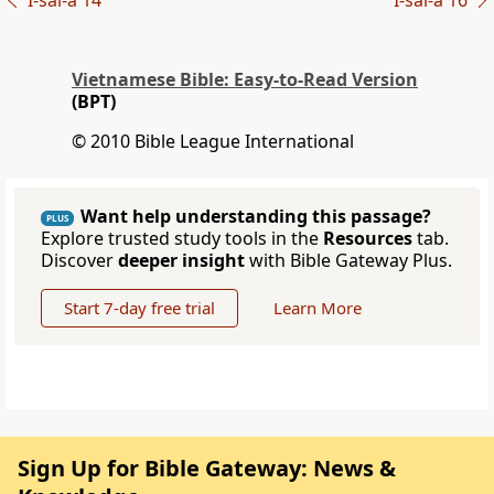
I-sai-a 14
I-sai-a 16
Vietnamese Bible: Easy-to-Read Version
(BPT)
© 2010 Bible League International
Want help understanding this passage?
PLUS
Explore trusted study tools in the
Resources
tab.
Discover
deeper insight
with Bible Gateway Plus.
Start 7-day free trial
Learn More
Sign Up for Bible Gateway: News &