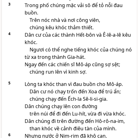
3
Trong phố chúng mặc vải sô để tỏ nỗi đau
buồn.
Trên nóc nhà và nơi công viên,
chúng kêu khóc thảm thiết.
4
Dân cư của các thành Hết-bôn và Ê-lê-a-lê kêu
khóc.
Ngươi có thể nghe tiếng khóc của chúng nó
từ xa trong thành Gia-hát.
Ngay đến các chiến sĩ Mô-áp cũng sợ sệt;
chúng run lên vì kinh sợ.
5
Lòng ta khóc than vì đau buồn cho Mô-áp.
Dân cư nó chạy trốn đến Xoa để trú ẩn;
chúng chạy đến Ếch-la Sê-li-si-gia.
Dân chúng chạy lên con đường
trên núi để đi đến Lu-hít, vừa đi vừa khóc.
Dân chúng đi trên đường đến Hô-rô-na-im,
than khóc về cảnh điêu tàn của mình.
6
Nhưng nước ở Nim-rim đã khô cạn.