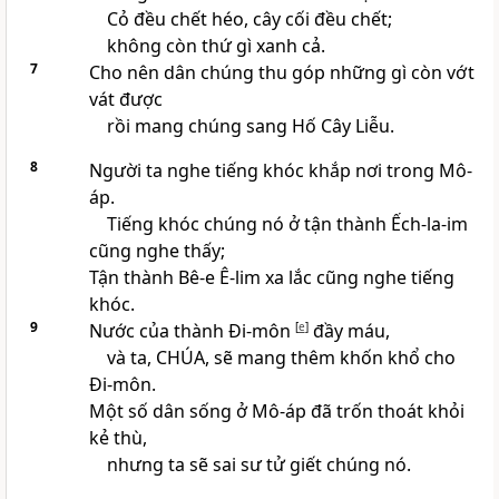
Cỏ đều chết héo, cây cối đều chết;
không còn thứ gì xanh cả.
7
Cho nên dân chúng thu góp những gì còn vớt
vát được
rồi mang chúng sang Hố Cây Liễu.
8
Người ta nghe tiếng khóc khắp nơi trong Mô-
áp.
Tiếng khóc chúng nó ở tận thành Ếch-la-im
cũng nghe thấy;
Tận thành Bê-e Ê-lim xa lắc cũng nghe tiếng
khóc.
9
Nước của thành Đi-môn
[
e
]
đầy máu,
và ta, CHÚA, sẽ mang thêm khốn khổ cho
Đi-môn.
Một số dân sống ở Mô-áp đã trốn thoát khỏi
kẻ thù,
nhưng ta sẽ sai sư tử giết chúng nó.