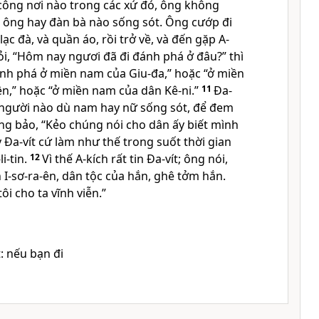
 công nơi nào trong các xứ đó, ông không
ông hay đàn bà nào sống sót. Ông cướp đi
 lạc đà, và quần áo, rồi trở về, và đến gặp A-
ỏi, “Hôm nay ngươi đã đi đánh phá ở đâu?” thì
đánh phá ở miền nam của Giu-đa,” hoặc “ở miền
n,” hoặc “ở miền nam của dân Kê-ni.”
11
Ða-
 người nào dù nam hay nữ sống sót, để đem
ông bảo, “Kẻo chúng nói cho dân ấy biết mình
y Ða-vít cứ làm như thế trong suốt thời gian
li-tin.
12
Vì thế A-kích rất tin Ða-vít; ông nói,
I-sơ-ra-ên, dân tộc của hắn, ghê tởm hắn.
ôi cho ta vĩnh viễn.”
: nếu bạn đi