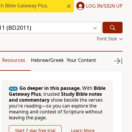
h Bible Gateway Plus.
LOG IN/SIGN UP
11 (BD2011)
Font Size
Resources
Hebrew/Greek
Your Content
Go deeper in this passage.
With
Bible
PLUS
Gateway Plus
, trusted
Study Bible notes
and commentary
show beside the verses
you're reading—so you can explore the
meaning and context of Scripture without
leaving the page.
Start 7-day free trial
Learn More