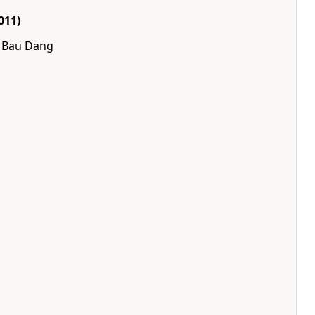
011)
y Bau Dang