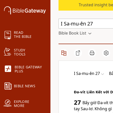
Trusted insight b
READ
Bible Book List
THE BIBLE
STUDY
TOOLS
BIBLE GATEWAY
PLUS
I Sa-mu-ên 27
B
BIBLE NEWS
Ða-vít Liên Kết với D
27
EXPLORE
Bấy giờ Ða-vít 
MORE
tay Sau-lơ. Không gì 