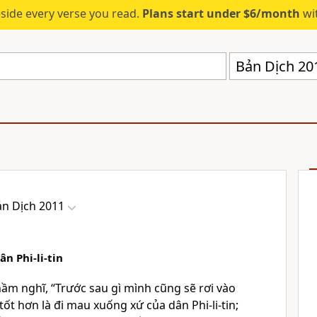
eside every verse you read.
Plans start under $6/month
wit
Bản Dịch 20
ản Dịch 2011
ân Phi-li-tin
thầm nghĩ, “Trước sau gì mình cũng sẽ rơi vào
tốt hơn là đi mau xuống xứ của dân Phi-li-tin;