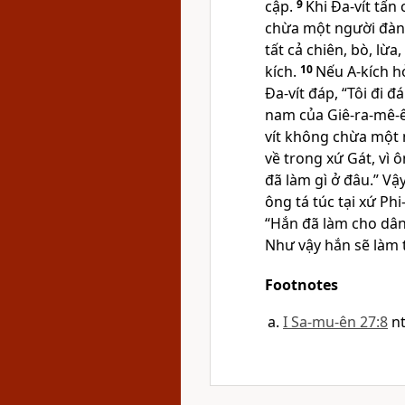
cập.
9
Khi Ða-vít tấn
chừa một người đàn 
tất cả chiên, bò, lừa,
kích.
10
Nếu A-kích h
Ða-vít đáp, “Tôi đi 
nam của Giê-ra-mê-ê
vít không chừa một
về trong xứ Gát, vì 
đã làm gì ở đâu.” Vậ
ông tá túc tại xứ Phi-
“Hắn đã làm cho dân 
Như vậy hắn sẽ làm t
Footnotes
I Sa-mu-ên 27:8
nt