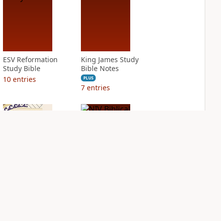
ESV Reformation
King James Study
Study Bible
Bible Notes
10
entries
PLUS
7
entries
NIV Application
NIV Biblical
Bible
Theology Study
Bible
PLUS
4
entries
PLUS