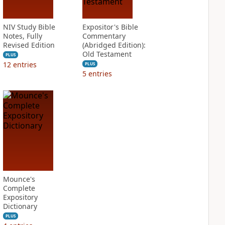
NIV Study Bible
Expositor's Bible
Notes, Fully
Commentary
Revised Edition
(Abridged Edition):
Old Testament
PLUS
12
entries
PLUS
5
entries
Mounce's
Complete
Expository
Dictionary
PLUS