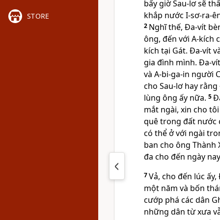
bấy giờ Sau-lơ sẽ t
khắp nước I-sơ-ra-ên
STORE
2
Nghĩ thế, Ða-vít b
ông, đến với A-kích 
kích tại Gát. Ða-vít
gia đình mình. Ða-ví
và A-bi-ga-in người
cho Sau-lơ hay rằng
lùng ông ấy nữa.
5
Ð
mắt ngài, xin cho t
quê trong đất nước củ
có thể ở với ngài t
ban cho ông Thành Xí
đa cho đến ngày nay
7
Vả, cho đến lúc ấy,
một năm và bốn th
cướp phá các dân Ghê
những dân từ xưa vẫ