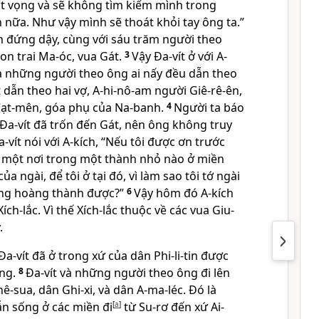
hất vọng và sẽ không tìm kiếm mình trong
 nữa. Như vậy mình sẽ thoát khỏi tay ông ta.”
èn đứng dậy, cùng với sáu trăm người theo
con trai Ma-óc, vua Gát.
3
Vậy Ða-vít ở với A-
 và những người theo ông ai nấy đều dẫn theo
t dẫn theo hai vợ, A-hi-nô-am người Giê-rê-ên,
 Cạt-mên, góa phụ của Na-banh.
4
Người ta báo
 Ða-vít đã trốn đến Gát, nên ông không truy
a-vít nói với A-kích, “Nếu tôi được ơn trước
ôi một nơi trong một thành nhỏ nào ở miền
a ngài, để tôi ở tại đó, vì làm sao tôi tớ ngài
rong hoàng thành được?”
6
Vậy hôm đó A-kích
ch-lắc. Vì thế Xích-lắc thuộc về các vua Giu-
.
 Ða-vít đã ở trong xứ của dân Phi-li-tin được
áng.
8
Ða-vít và những người theo ông đi lên
-sua, dân Ghi-xi, và dân A-ma-léc. Ðó là
n sống ở các miền đi
[
a
]
từ Su-rơ đến xứ Ai-