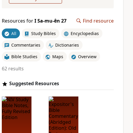
Resources for
I Sa-mu-ên 27
Find resource
All
Study Bibles
Encyclopedias
Commentaries
Dictionaries
Bible Studies
Maps
Overview
62 results
Suggested Resources