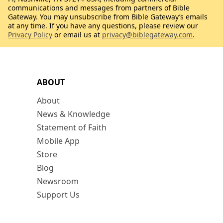
communications and messages from partners of Bible
Gateway. You may unsubscribe from Bible Gateway’s emails
at any time. If you have any questions, please review our
Privacy Policy
or email us at
privacy@biblegateway.com
.
ABOUT
About
News & Knowledge
Statement of Faith
Mobile App
Store
Blog
Newsroom
Support Us