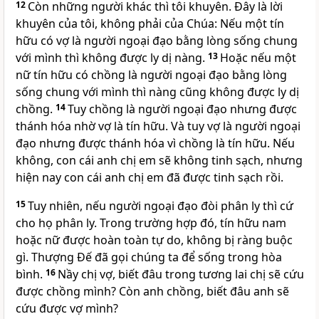
12
Còn những người khác thì tôi khuyên. Đây là lời
khuyên của tôi, không phải của Chúa: Nếu một tín
hữu có vợ là người ngoại đạo bằng lòng sống chung
với mình thì không được ly dị nàng.
13
Hoặc nếu một
nữ tín hữu có chồng là người ngoại đạo bằng lòng
sống chung với mình thì nàng cũng không được ly dị
chồng.
14
Tuy chồng là người ngoại đạo nhưng được
thánh hóa nhờ vợ là tín hữu. Và tuy vợ là người ngoại
đạo nhưng được thánh hóa vì chồng là tín hữu. Nếu
không, con cái anh chị em sẽ không tinh sạch, nhưng
hiện nay con cái anh chị em đã được tinh sạch rồi.
15
Tuy nhiên, nếu người ngoại đạo đòi phân ly thì cứ
cho họ phân ly. Trong trường hợp đó, tín hữu nam
hoặc nữ được hoàn toàn tự do, không bị ràng buộc
gì. Thượng Đế đã gọi chúng ta để sống trong hòa
bình.
16
Nầy chị vợ, biết đâu trong tương lai chị sẽ cứu
được chồng mình? Còn anh chồng, biết đâu anh sẽ
cứu được vợ mình?