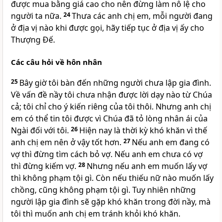
được mua bằng giá cao cho nên đừng làm nô lệ cho
người ta nữa.
24
Thưa các anh chị em, mỗi người đang
ở địa vị nào khi được gọi, hãy tiếp tục ở địa vị ấy cho
Thượng Đế.
Các câu hỏi về hôn nhân
25
Bây giờ tôi bàn đến những người chưa lập gia đình.
Về vấn đề nầy tôi chưa nhận được lời dạy nào từ Chúa
cả; tôi chỉ cho ý kiến riêng của tôi thôi. Nhưng anh chị
em có thể tin tôi được vì Chúa đã tỏ lòng nhân ái của
Ngài đối với tôi.
26
Hiện nay là thời kỳ khó khăn vì thế
anh chị em nên ở vậy tốt hơn.
27
Nếu anh em đang có
vợ thì đừng tìm cách bỏ vợ. Nếu anh em chưa có vợ
thì đừng kiếm vợ.
28
Nhưng nếu anh em muốn lấy vợ
thì không phạm tội gì. Còn nếu thiếu nữ nào muốn lấy
chồng, cũng không phạm tội gì. Tuy nhiên những
người lập gia đình sẽ gặp khó khăn trong đời nầy, mà
tôi thì muốn anh chị em tránh khỏi khó khăn.