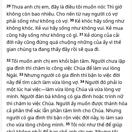
29
Thưa anh chị em, đây là điều tôi muốn nói: Thì giờ
không còn bao nhiêu. Cho nên từ nay người có vợ
phải sống như không có vợ.
30
Kẻ khóc hãy sống như
không khóc. Kẻ vui hãy sống như không vui. Kẻ mua
cũng hãy sống như không có gì.
31
Kẻ dùng của cải
đời nầy cũng đừng quá chuộng những của ấy vì thế
gian chúng ta đang thấy đây rồi sẽ qua đi.
32
Tôi muốn anh chị em khỏi bận tâm. Người chưa lập
gia đình thì chăm lo công việc Chúa để làm vui lòng
Ngài.
33
Nhưng người có gia đình thì bận lo việc đời
nầy để tìm cách làm vừa lòng vợ.
34
Người đó phải lo
một lúc hai việc—làm vừa lòng Chúa và vừa lòng vợ
mình. Người đàn bà không có gia đình hoặc trinh nữ
thì chăm lo việc Chúa. Người ấy muốn được thánh hóa
cả phần thể xác lẫn phần tâm linh cho Chúa. Nhưng
người có gia đình thì bận rộn việc đời nầy, lo làm sao
cho vừa lòng chồng mình.
35
Tôi nói như thế để giúp
chứ không phải để hạn chế anh chị em. Nhưng tôi