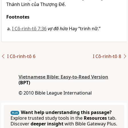
Thánh Linh của Thượng Đế.
Footnotes
I Cô-rinh-tô 7:36
vợ đã hứa
Hay “trinh nữ.”
I Cô-rinh-tô 6
I Cô-rinh-tô 8
Vietnamese Bible: Easy-to-Read Version
(BPT)
© 2010 Bible League International
Want help understanding this passage?
PLUS
Explore trusted study tools in the
Resources
tab.
Discover
deeper insight
with Bible Gateway Plus.