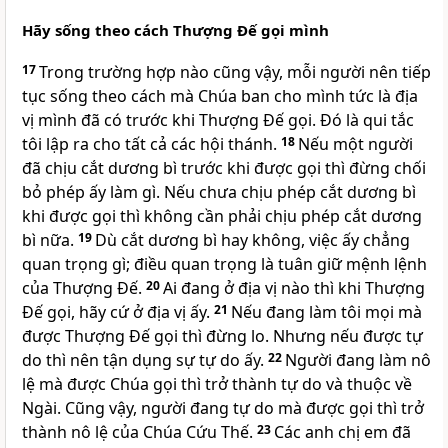
Hãy sống theo cách Thượng Đế gọi mình
17
Trong trường hợp nào cũng vậy, mỗi người nên tiếp
tục sống theo cách mà Chúa ban cho mình tức là địa
vị mình đã có trước khi Thượng Đế gọi. Đó là qui tắc
tôi lập ra cho tất cả các hội thánh.
18
Nếu một người
đã chịu cắt dương bì trước khi được gọi thì đừng chối
bỏ phép ấy làm gì. Nếu chưa chịu phép cắt dương bì
khi được gọi thì không cần phải chịu phép cắt dương
bì nữa.
19
Dù cắt dương bì hay không, việc ấy chẳng
quan trọng gì; điều quan trọng là tuân giữ mệnh lệnh
của Thượng Đế.
20
Ai đang ở địa vị nào thì khi Thượng
Đế gọi, hãy cứ ở địa vị ấy.
21
Nếu đang làm tôi mọi mà
được Thượng Đế gọi thì đừng lo. Nhưng nếu được tự
do thì nên tận dụng sự tự do ấy.
22
Người đang làm nô
lệ mà được Chúa gọi thì trở thành tự do và thuộc về
Ngài. Cũng vậy, người đang tự do mà được gọi thì trở
thành nô lệ của Chúa Cứu Thế.
23
Các anh chị em đã