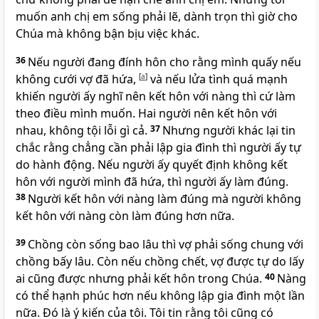
muốn anh chị em sống phải lẽ, dành trọn thì giờ cho
Chúa mà không bận bịu việc khác.
36
Nếu người đang đính hôn cho rằng mình quấy nếu
không cưới vợ đã hứa,
[
a
]
và nếu lửa tình quá mạnh
khiến người ấy nghĩ nên kết hôn với nàng thì cứ làm
theo điều mình muốn. Hai người nên kết hôn với
nhau, không tội lỗi gì cả.
37
Nhưng người khác lại tin
chắc rằng chẳng cần phải lập gia đình thì người ấy tự
do hành động. Nếu người ấy quyết định không kết
hôn với người mình đã hứa, thì người ấy làm đúng.
38
Người kết hôn với nàng làm đúng mà người không
kết hôn với nàng còn làm đúng hơn nữa.
39
Chồng còn sống bao lâu thì vợ phải sống chung với
chồng bấy lâu. Còn nếu chồng chết, vợ được tự do lấy
ai cũng được nhưng phải kết hôn trong Chúa.
40
Nàng
có thể hạnh phúc hơn nếu không lập gia đình một lần
nữa. Đó là ý kiến của tôi. Tôi tin rằng tôi cũng có