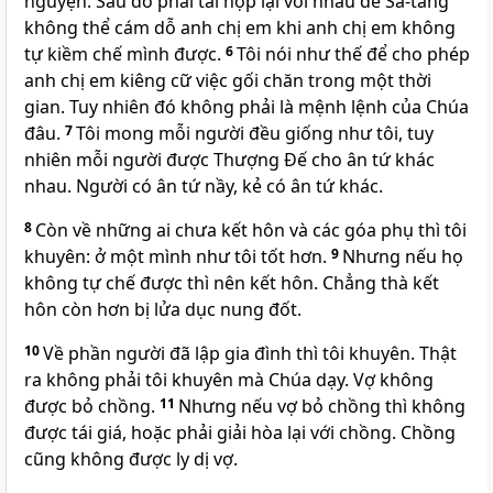
nguyện. Sau đó phải tái hợp lại với nhau để Sa-tăng
không thể cám dỗ anh chị em khi anh chị em không
tự kiềm chế mình được.
6
Tôi nói như thế để cho phép
anh chị em kiêng cữ việc gối chăn trong một thời
gian. Tuy nhiên đó không phải là mệnh lệnh của Chúa
đâu.
7
Tôi mong mỗi người đều giống như tôi, tuy
nhiên mỗi người được Thượng Đế cho ân tứ khác
nhau. Người có ân tứ nầy, kẻ có ân tứ khác.
8
Còn về những ai chưa kết hôn và các góa phụ thì tôi
khuyên: ở một mình như tôi tốt hơn.
9
Nhưng nếu họ
không tự chế được thì nên kết hôn. Chẳng thà kết
hôn còn hơn bị lửa dục nung đốt.
10
Về phần người đã lập gia đình thì tôi khuyên. Thật
ra không phải tôi khuyên mà Chúa dạy. Vợ không
được bỏ chồng.
11
Nhưng nếu vợ bỏ chồng thì không
được tái giá, hoặc phải giải hòa lại với chồng. Chồng
cũng không được ly dị vợ.