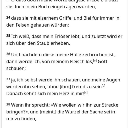
sie doch in ein Buch eingetragen würden,
24
dass sie mit eisernem Griffel und Blei für immer in
den Felsen gehauen würden:
25
Ich weiß, dass mein Erlöser lebt, und zuletzt wird er
sich über den Staub erheben.
26
Und nachdem diese meine Hülle zerbrochen ist,
dann werde ich, von meinem Fleisch los,
[
a
]
Gott
schauen;
27
ja, ich selbst werde ihn schauen, und meine Augen
werden ihn sehen, ohne [ihm] fremd zu sein
[
b
]
.
Danach sehnt sich mein Herz in mir!
[
c
]
28
Wenn ihr sprecht: »Wie wollen wir ihn zur Strecke
bringen?«, und [meint,] die Wurzel der Sache sei in
mir zu finden,