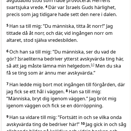
avgudabild stod som hade provocerat Herrens
svartsjuka vrede.
4
Där var Israels Guds härlighet,
precis som jag tidigare hade sett den nere i dalen.
5
Han sa till mig: ”Du människa, titta åt norr!” Jag
tittade då åt norr, och där, vid ingången norr om
altaret, stod själva vredesbilden.
6
Och han sa till mig: ”Du människa, ser du vad de
gör? Israeliterna bedriver ytterst avskyvärda ting här,
så att jag måste lämna min helgedom.
[
c
]
Men du ska
få se ting som är ännu mer avskyvärda.”
7
Han ledde mig bort mot ingången till förgården, där
jag fick se ett hål i väggen.
8
Han sa till mig:
”Människa, bryt dig igenom väggen.” Jag bröt mig
igenom väggen och fick se en dörröppning.
9
Han sa vidare till mig: ”Fortsätt in och se vilka onda
avskyvärda ting de bedriver här!”
10
Jag gick in och såg