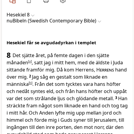
Hesekiel 8
nuBibeln (Swedish Contemporary Bible)
Hesekiel får se avgudadyrkan i templet
8
Det sjätte året, på femte dagen i den sjätte
månaden
[
a
]
, satt jag i mitt hem, med de äldste i Juda
sittande framför mig. Då kom Herrens,
Herrens
hand
över mig.
2
Jag såg en gestalt som liknade en
människa
[
b
]
. Från det som tycktes vara hans höfter
och nedåt syntes eld, och från hans höfter och uppåt
var det som strålande ljus och glödande metall.
3
Han
sträckte fram något som liknade en hand och tog tag
i mitt hår. Och Anden lyfte mig upp mellan jord och
himmel och förde mig i Guds syner till Jerusalem, till
ingången till den inre porten, den mot norr, där den