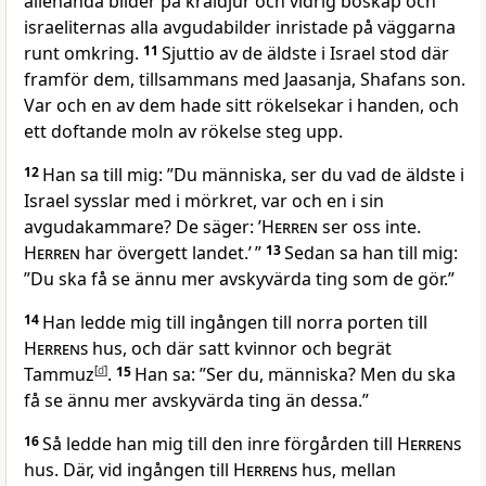
allehanda bilder på kräldjur och vidrig boskap och
israeliternas alla avgudabilder inristade på väggarna
runt omkring.
11
Sjuttio av de äldste i Israel stod där
framför dem, tillsammans med Jaasanja, Shafans son.
Var och en av dem hade sitt rökelsekar i handen, och
ett doftande moln av rökelse steg upp.
12
Han sa till mig: ”Du människa, ser du vad de äldste i
Israel sysslar med i mörkret, var och en i sin
avgudakammare? De säger: ’
Herren
ser oss inte.
Herren
har övergett landet.’ ”
13
Sedan sa han till mig:
”Du ska få se ännu mer avskyvärda ting som de gör.”
14
Han ledde mig till ingången till norra porten till
Herrens
hus, och där satt kvinnor och begrät
Tammuz
[
d
]
.
15
Han sa: ”Ser du, människa? Men du ska
få se ännu mer avskyvärda ting än dessa.”
16
Så ledde han mig till den inre förgården till
Herrens
hus. Där, vid ingången till
Herrens
hus, mellan