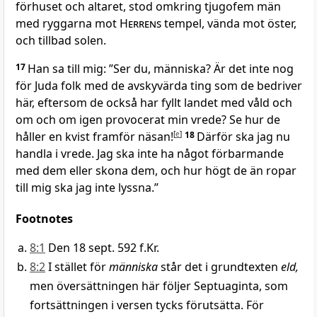
förhuset och altaret, stod omkring tjugofem män
med ryggarna mot
Herrens
tempel, vända mot öster,
och tillbad solen.
17
Han sa till mig: ”Ser du, människa? Är det inte nog
för Juda folk med de avskyvärda ting som de bedriver
här, eftersom de också har fyllt landet med våld och
om och om igen provocerat min vrede? Se hur de
håller en kvist framför näsan!
[
e
]
18
Därför ska jag nu
handla i vrede. Jag ska inte ha något förbarmande
med dem eller skona dem, och hur högt de än ropar
till mig ska jag inte lyssna.”
Footnotes
8:1
Den 18 sept. 592 f.Kr.
8:2
I stället för
människa
står det i grundtexten
eld,
men översättningen här följer Septuaginta, som
fortsättningen i versen tycks förutsätta. För