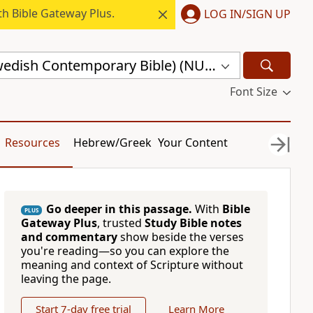
h Bible Gateway Plus.
LOG IN/SIGN UP
nuBibeln (Swedish Contemporary Bible) (NUB)
Font Size
Resources
Hebrew/Greek
Your Content
Go deeper in this passage.
With
Bible
PLUS
Gateway Plus
, trusted
Study Bible notes
and commentary
show beside the verses
you're reading—so you can explore the
meaning and context of Scripture without
leaving the page.
Start 7-day free trial
Learn More