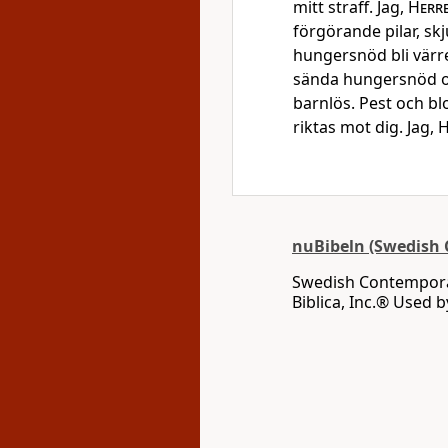
mitt straff. Jag,
Herr
förgörande pilar, skju
hungersnöd bli värre
sända hungersnöd oc
barnlös. Pest och bl
riktas mot dig. Jag,
H
nuBibeln (Swedish 
Swedish Contemporar
Biblica, Inc.® Used 