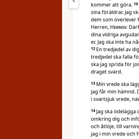
kommer att göra.
10
sina föräldrar. Jag 
dem som överlever fö
Herren,
Herren
: Där
dina vidriga avguda
er. Jag ska inte ha 
12
En tredjedel av di
tredjedel ska falla f
ska jag sprida för j
draget svärd.
13
Min vrede ska lägg
jag får min hämnd. D
i svartsjuk vrede, n
14
Jag ska ödelägga d
omkring dig och infö
och åtlöje, till varn
jag i min vrede och 