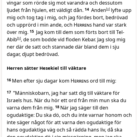
vingar som rörde sig mot varandra och dessutom
ljudet från hjulen, ett väldigt dån.
14
Anden
[
a
]
lyfte upp
mig och tog tag i mig, och jag fördes bort, bedrövad
och upprörd i min ande, och
Herrens
hand var stark
över mig.
15
Jag kom till dem som förts bort till Tel-
Abib
[
b
]
, de som bodde vid floden Kebar. Jag slog mig
ner där de satt och stannade där bland dem i sju
dagar, djupt bedrövad.
Herren sätter Hesekiel till väktare
16
Men efter sju dagar kom
Herrens
ord till mig:
17
”Människo­barn, jag har satt dig till väktare för
Israels hus. När du hör ett ord från min mun ska du
varna dem från mig.
18
När jag säger till den
ogudaktige: Du ska dö, och du inte varnar honom och
inte säger något för att varna den ogudaktige för
hans ogudaktiga väg och så rädda hans liv, då ska