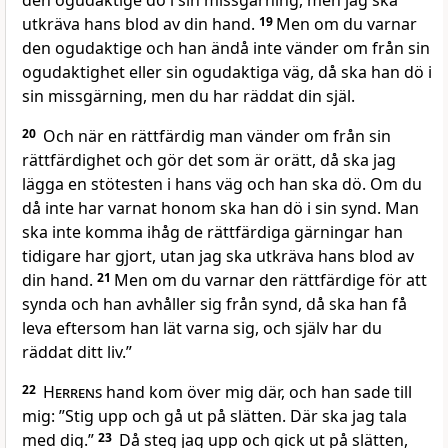
den ogudaktige dö i sin missgärning, men jag ska
utkräva hans blod av din hand.
19
Men om du varnar
den ogudaktige och han ändå inte vänder om från sin
ogudaktighet eller sin ogudaktiga väg, då ska han dö i
sin missgärning, men du har räddat din själ.
20
Och när en rättfärdig man vänder om från sin
rättfärdighet och gör det som är orätt, då ska jag
lägga en stötesten i hans väg och han ska dö. Om du
då inte har varnat honom ska han dö i sin synd. Man
ska inte komma ihåg de rättfärdiga gärningar han
tidigare har gjort, utan jag ska utkräva hans blod av
din hand.
21
Men om du varnar den rättfärdige för att
synda och han avhåller sig från synd, då ska han få
leva eftersom han lät varna sig, och själv har du
räddat ditt liv.”
22
Herrens
hand kom över mig där, och han sade till
mig: ”Stig upp och gå ut på slätten. Där ska jag tala
med dig.”
23
Då steg jag upp och gick ut på slätten,