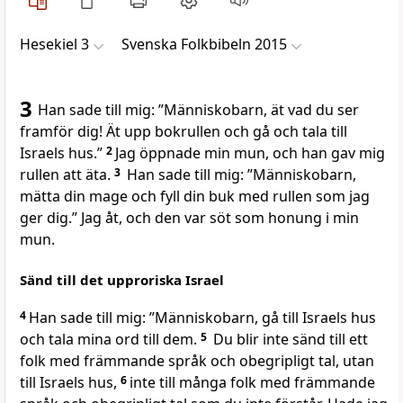
Hesekiel 3
Svenska Folkbibeln 2015
3
Han sade till mig: ”Människo­barn, ät vad du ser
framför dig! Ät upp bokrullen och gå och tala till
Israels hus.”
2
Jag öppnade min mun, och han gav mig
rullen att äta.
3
Han sade till mig: ”Människobarn,
mätta din mage och fyll din buk med rullen som jag
ger dig.” Jag åt, och den var söt som honung i min
mun.
Sänd till det upproriska Israel
4
Han sade till mig: ”Människobarn, gå till Israels hus
och tala mina ord till dem.
5
Du blir inte sänd till ett
folk med främmande språk och obegripligt tal, utan
till Israels hus,
6
inte till många folk med främmande