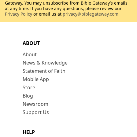
Gateway. You may unsubscribe from Bible Gateway’s emails
at any time. If you have any questions, please review our
Privacy Policy
or email us at
privacy@biblegateway.com
.
ABOUT
About
News & Knowledge
Statement of Faith
Mobile App
Store
Blog
Newsroom
Support Us
HELP