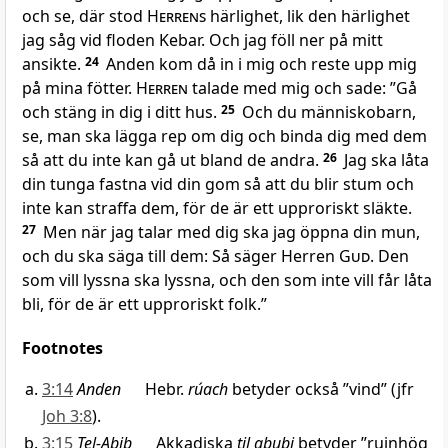
och se, där stod
Herrens
härlighet, lik den härlighet
jag såg vid floden Kebar. Och jag föll ner på mitt
ansikte.
24
Anden kom då in i mig och reste upp mig
på mina fötter.
Herren
talade med mig och sade: ”Gå
och stäng in dig i ditt hus.
25
Och du människobarn,
se, man ska lägga rep om dig och binda dig med dem
så att du inte kan gå ut bland de andra.
26
Jag ska låta
din tunga fastna vid din gom så att du blir stum och
inte kan straffa dem, för de är ett upproriskt släkte.
27
Men när jag talar med dig ska jag öppna din mun,
och du ska säga till dem: Så säger Herren
Gud
. Den
som vill lyssna ska lyssna, och den som inte vill får låta
bli, för de är ett upproriskt folk.”
Footnotes
3:14
Anden
Hebr.
rúach
betyder också ”vind” (jfr
Joh 3:8
).
3:15
Tel-Abib
Akkadiska
til abubi
betyder ”ruinhög