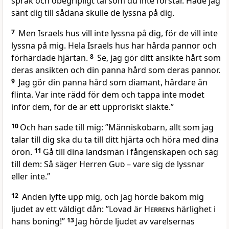
språk och obegripligt tal som du inte förstår. Hade jag
sänt dig till sådana skulle de lyssna på dig.
7
Men Israels hus vill inte lyssna på dig, för de vill inte
lyssna på mig. Hela Israels hus har hårda pannor och
förhärdade hjärtan.
8
Se, jag gör ditt ansikte hårt som
deras ansikten och din panna hård som deras pannor.
9
Jag gör din panna hård som diamant, hårdare än
flinta. Var inte rädd för dem och tappa inte modet
inför dem, för de är ett upproriskt släkte.”
10
Och han sade till mig: ”Männi­skobarn, allt som jag
talar till dig ska du ta till ditt hjärta och höra med dina
öron.
11
Gå till dina landsmän i fångenskapen och säg
till dem: Så säger Herren
Gud
– vare sig de lyssnar
eller inte.”
12
Anden lyfte upp mig, och jag hörde bakom mig
ljudet av ett väldigt dån: ”Lovad är
Herrens
härlighet i
hans boning!”
13
Jag hörde ljudet av varelsernas