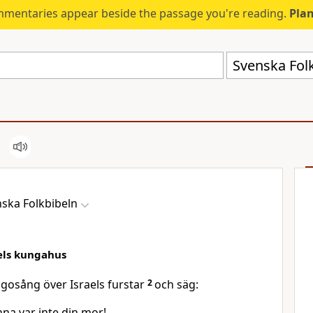
mmentaries appear beside the passage you're reading.
Plan
Svenska Folk
ska Folkbibeln
els kungahus
gosång över Israels furstar
2
och säg:
nna var inte din mor!