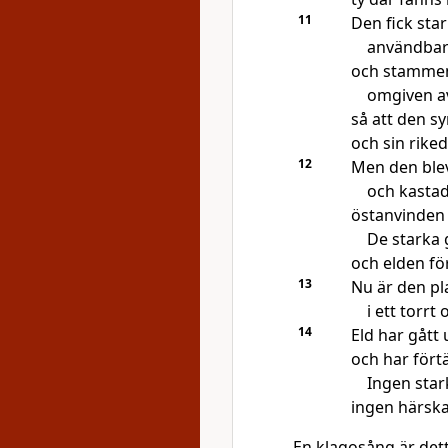
11
Den fick star
användbara
och stammen
omgiven av
så att den sy
och sin rike
12
Men den blev
och kastad
östanvinden 
De starka 
och elden fö
13
Nu är den pl
i ett torrt
14
Eld har gått
och har förtä
Ingen stark
ingen härska
En klagosång är det