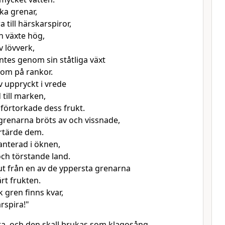
ka grenar,
 till härskarspiror,
 växte hög,
 lövverk,
ntes genom sin ståtliga växt
dom på rankor.
 uppryckt i vrede
 till marken,
förtorkade dess frukt.
grenarna bröts av och vissnade,
rtärde dem.
anterad i öknen,
 och törstande land.
 ut från en av de yppersta grenarna
rt frukten.
 gren finns kvar,
rspira!"
ta, och den skall brukas som klagosång.