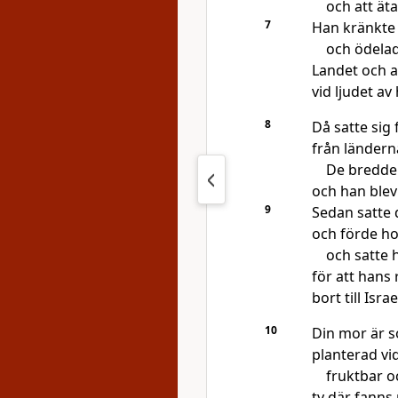
och att ät
7
Han kränkte
och ödelad
Landet och a
vid ljudet av
8
Då satte si
från ländern
De bredde 
och han blev
9
Sedan satte 
och förde ho
och satte 
för att hans 
bort till Isra
10
Din mor är so
planterad vid
fruktbar o
ty där fanns