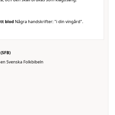
itt blod
Några handskrifter: "i din vingård".
(SFB)
lsen Svenska Folkbibeln