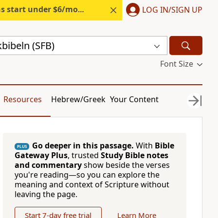
s start under $6/month.
Start free.
LOG IN/SIGN UP
bibeln (SFB)
Font Size
Resources
Hebrew/Greek
Your Content
Go deeper in this passage.
With
Bible
PLUS
Gateway Plus
, trusted
Study Bible notes
and commentary
show beside the verses
you're reading—so you can explore the
meaning and context of Scripture without
leaving the page.
Start 7-day free trial
Learn More