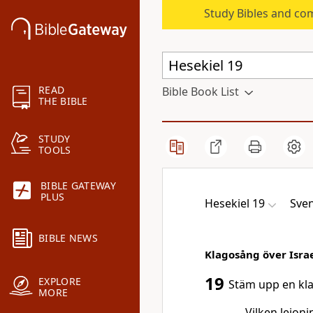
Study Bibles and co
READ
Bible Book List
THE BIBLE
STUDY
TOOLS
BIBLE GATEWAY
PLUS
Hesekiel 19
Sven
BIBLE NEWS
Klagosång över Isra
19
EXPLORE
Stäm upp en kla
MORE
Vilken lejoni