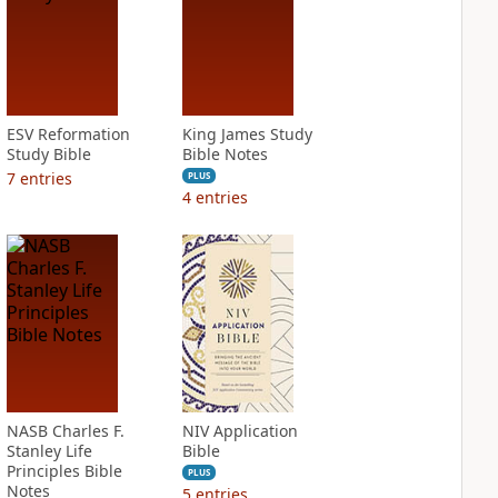
ESV Reformation
King James Study
Study Bible
Bible Notes
7
entries
PLUS
4
entries
NASB Charles F.
NIV Application
Stanley Life
Bible
Principles Bible
PLUS
Notes
5
entries