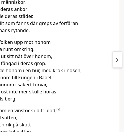
a människor.
 deras änkor
e deras städer.
llt som fanns där greps av förfäran
 hans rytande.
g folken upp mot honom
a runt omkring.
ut sitt nät över honom,
 fångad i deras grop.
de honom i en bur, med krok i nosen,
nom till kungen i Babel
honom i säkert förvar,
röst inte mer skulle höras
els berg.
m en vinstock i ditt blod,
[
a
]
 vatten,
ch rik på skott
 mycket vatten.