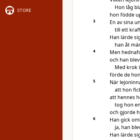
Hon låg bl
STORE
hon födde up
3
En av sina u
till ett kraf
Han lärde sig
han åt män
4
Men hednafo
och han blev
Med krok 
förde de hon
5
När lejoninn
att hon fic
att hennes h
tog hon en
och gjorde ho
6
Han gick omk
ja, han blev
Han lärde sig