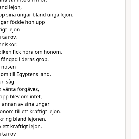
and lejon,
p sina ungar bland unga lejon.
ngar födde hon upp
tigt lejon.
 ta rov,
niskor.
lken fick höra om honom,
 fångad i deras grop.
i nosen
om till Egyptens land.
an såg
k vänta förgäves,
opp blev om intet,
 annan av sina ungar
nom till ett kraftigt lejon.
ring bland lejonen,
 ett kraftigt lejon.
 ta rov