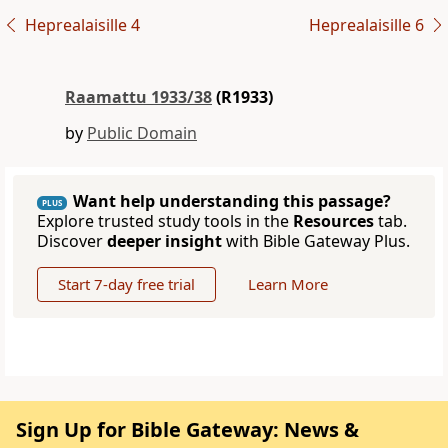
Heprealaisille 4
Heprealaisille 6
Raamattu 1933/38
(R1933)
by
Public Domain
Want help understanding this passage?
PLUS
Explore trusted study tools in the
Resources
tab.
Discover
deeper insight
with Bible Gateway Plus.
Start 7-day free trial
Learn More
Sign Up for Bible Gateway: News &