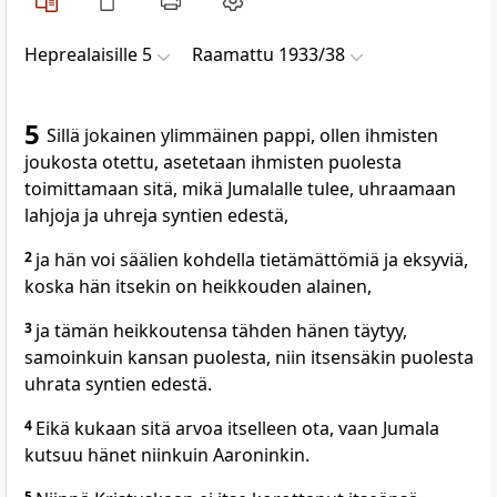
Heprealaisille 5
Raamattu 1933/38
5
Sillä jokainen ylimmäinen pappi, ollen ihmisten
joukosta otettu, asetetaan ihmisten puolesta
toimittamaan sitä, mikä Jumalalle tulee, uhraamaan
lahjoja ja uhreja syntien edestä,
2
ja hän voi säälien kohdella tietämättömiä ja eksyviä,
koska hän itsekin on heikkouden alainen,
3
ja tämän heikkoutensa tähden hänen täytyy,
samoinkuin kansan puolesta, niin itsensäkin puolesta
uhrata syntien edestä.
4
Eikä kukaan sitä arvoa itselleen ota, vaan Jumala
kutsuu hänet niinkuin Aaroninkin.
5