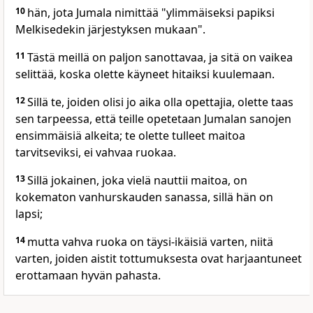
10
hän, jota Jumala nimittää "ylimmäiseksi papiksi
Melkisedekin järjestyksen mukaan".
11
Tästä meillä on paljon sanottavaa, ja sitä on vaikea
selittää, koska olette käyneet hitaiksi kuulemaan.
12
Sillä te, joiden olisi jo aika olla opettajia, olette taas
sen tarpeessa, että teille opetetaan Jumalan sanojen
ensimmäisiä alkeita; te olette tulleet maitoa
tarvitseviksi, ei vahvaa ruokaa.
13
Sillä jokainen, joka vielä nauttii maitoa, on
kokematon vanhurskauden sanassa, sillä hän on
lapsi;
14
mutta vahva ruoka on täysi-ikäisiä varten, niitä
varten, joiden aistit tottumuksesta ovat harjaantuneet
erottamaan hyvän pahasta.