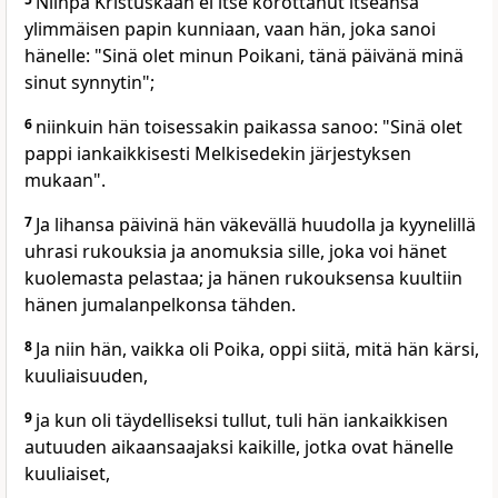
Niinpä Kristuskaan ei itse korottanut itseänsä
ylimmäisen papin kunniaan, vaan hän, joka sanoi
hänelle: "Sinä olet minun Poikani, tänä päivänä minä
sinut synnytin";
6
niinkuin hän toisessakin paikassa sanoo: "Sinä olet
pappi iankaikkisesti Melkisedekin järjestyksen
mukaan".
7
Ja lihansa päivinä hän väkevällä huudolla ja kyynelillä
uhrasi rukouksia ja anomuksia sille, joka voi hänet
kuolemasta pelastaa; ja hänen rukouksensa kuultiin
hänen jumalanpelkonsa tähden.
8
Ja niin hän, vaikka oli Poika, oppi siitä, mitä hän kärsi,
kuuliaisuuden,
9
ja kun oli täydelliseksi tullut, tuli hän iankaikkisen
autuuden aikaansaajaksi kaikille, jotka ovat hänelle
kuuliaiset,