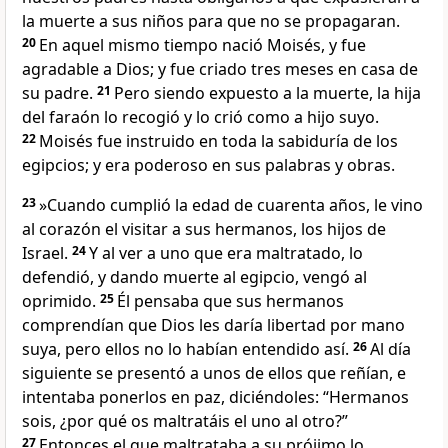
la muerte a sus niños para que no se propagaran.
20
En aquel mismo tiempo nació Moisés, y fue
agradable a Dios; y fue criado tres meses en casa de
su padre.
21
Pero siendo expuesto a la muerte, la hija
del faraón lo recogió y lo crió como a hijo suyo.
22
Moisés fue instruido en toda la sabiduría de los
egipcios; y era poderoso en sus palabras y obras.
23
»Cuando cumplió la edad de cuarenta años, le vino
al corazón el visitar a sus hermanos, los hijos de
Israel.
24
Y al ver a uno que era maltratado, lo
defendió, y dando muerte al egipcio, vengó al
oprimido.
25
Él pensaba que sus hermanos
comprendían que Dios les daría libertad por mano
suya, pero ellos no lo habían entendido así.
26
Al día
siguiente se presentó a unos de ellos que reñían, e
intentaba ponerlos en paz, diciéndoles: “Hermanos
sois, ¿por qué os maltratáis el uno al otro?”
27
Entonces el que maltrataba a su prójimo lo