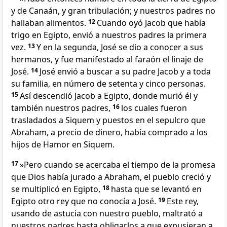
y de Canaán, y gran tribulación; y nuestros padres no
hallaban alimentos.
12
Cuando oyó Jacob que había
trigo en Egipto, envió a nuestros padres la primera
vez.
13
Y en la segunda, José se dio a conocer a sus
hermanos, y fue manifestado al faraón el linaje de
José.
14
José envió a buscar a su padre Jacob y a toda
su familia, en número de setenta y cinco personas.
15
Así descendió Jacob a Egipto, donde murió él y
también nuestros padres,
16
los cuales fueron
trasladados a Siquem y puestos en el sepulcro que
Abraham, a precio de dinero, había comprado a los
hijos de Hamor en Siquem.
17
»Pero cuando se acercaba el tiempo de la promesa
que Dios había jurado a Abraham, el pueblo creció y
se multiplicó en Egipto,
18
hasta que se levantó en
Egipto otro rey que no conocía a José.
19
Este rey,
usando de astucia con nuestro pueblo, maltrató a
nuestros padres hasta obligarlos a que expusieran a