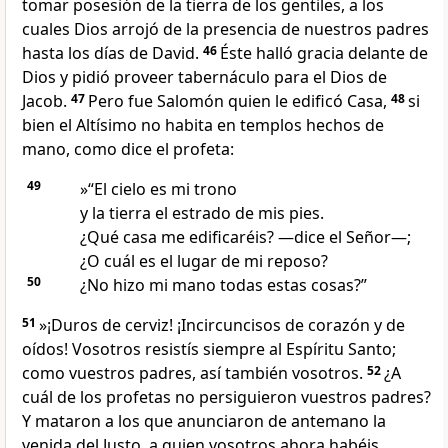
tomar posesión de la tierra de los gentiles, a los
cuales Dios arrojó de la presencia de nuestros padres
hasta los días de David.
46
Éste halló gracia delante de
Dios y pidió proveer tabernáculo para el Dios de
Jacob.
47
Pero fue Salomón quien le edificó Casa,
48
si
bien el Altísimo no habita en templos hechos de
mano, como dice el profeta:
49
»“El cielo es mi trono
y la tierra el estrado de mis pies.
¿Qué casa me edificaréis? —dice el Señor—;
¿O cuál es el lugar de mi reposo?
50
¿No hizo mi mano todas estas cosas?”
51
»¡Duros de cerviz! ¡Incircuncisos de corazón y de
oídos! Vosotros resistís siempre al Espíritu Santo;
como vuestros padres, así también vosotros.
52
¿A
cuál de los profetas no persiguieron vuestros padres?
Y mataron a los que anunciaron de antemano la
venida del Justo, a quien vosotros ahora habéis