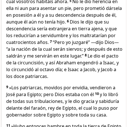
cual vosotros habitáis ahora.
5
No le dio herencia en
ella ni aun para asentar un pie, pero prometió dársela
en posesión a él y a su descendencia después de él,
aunque él aún no tenía hijo.
6
Dios le dijo que su
descendencia sería extranjera en tierra ajena, y que
los reducirían a servidumbre y los maltratarían por
cuatrocientos años.
7
“Pero yo juzgaré” —dijo Dios—
“a la nación de la cual serán siervos; y después de esto
saldrán y me servirán en este lugar.”
8
Le dio el pacto
de la circuncisión, y así Abraham engendró a Isaac, y
lo circuncidó al octavo día; e Isaac a Jacob, y Jacob a
los doce patriarcas.
9
»Los patriarcas, movidos por envidia, vendieron a
José para Egipto; pero Dios estaba con él
10
y lo libró
de todas sus tribulaciones, y le dio gracia y sabiduría
delante del faraón, rey de Egipto, el cual lo puso por
gobernador sobre Egipto y sobre toda su casa.
11
»Hubo entonces hambre en toda la tierra de Egipto