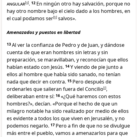
angular
[
g
]
.
12
En ningún otro
hay salvación, porque no
hay otro nombre bajo el cielo dado a los hombres, en
el cual podamos ser
[
h
]
salvos».
Amenazados y puestos en libertad
13
Al ver la confianza
de Pedro y de Juan
, y dándose
cuenta de que eran hombres sin letras y sin
preparación
, se maravillaban, y reconocían que ellos
habían estado con Jesús.
14
Y viendo de pie junto a
ellos al hombre que había sido sanado, no tenían
nada que decir en contra.
15
Pero después de
ordenarles que salieran fuera del Concilio
[
i
]
,
deliberaban entre sí:
16
«¿Qué haremos
con estos
hombres?», decían. «Porque el hecho de que un
milagro notable ha sido realizado por medio de ellos
es evidente a todos los que viven en Jerusalén, y no
podemos negarlo.
17
Pero a fin de que no se divulgue
más entre el pueblo, vamos a amenazarlos para que