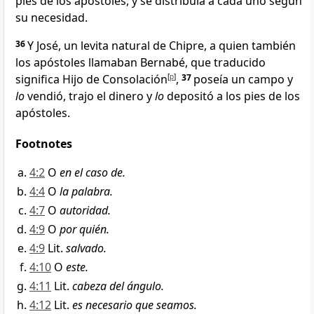
pies de los apóstoles
, y se distribuía a cada uno según
su necesidad
.
36
Y José, un levita natural de Chipre
, a quien también
los apóstoles llamaban Bernabé
, que traducido
significa Hijo de Consolación
[
p
]
,
37
poseía un campo y
lo
vendió, trajo el dinero y
lo
depositó a los pies de los
apóstoles
.
Footnotes
4:2
O
en el caso de.
4:4
O
la palabra.
4:7
O
autoridad.
4:9
O
por quién.
4:9
Lit.
salvado.
4:10
O
este.
4:11
Lit.
cabeza del ángulo.
4:12
Lit.
es necesario que seamos.