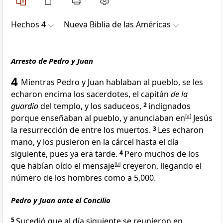
Hechos 4
Nueva Biblia de las Américas
Arresto de Pedro y Juan
4
Mientras Pedro y Juan hablaban al pueblo, se les
echaron encima
los sacerdotes, el capitán
de la
guardia
del templo
, y los saduceos
,
2
indignados
porque enseñaban al pueblo, y anunciaban en
[
a
]
Jesús
la resurrección de entre los muertos
.
3
Les echaron
mano, y los pusieron en la cárcel
hasta el día
siguiente, pues ya era tarde.
4
Pero muchos de los
que habían oído el mensaje
[
b
]
creyeron, llegando el
número de los hombres como a 5,000
.
Pedro y Juan ante el Concilio
5
Sucedió que al día siguiente se reunieron en