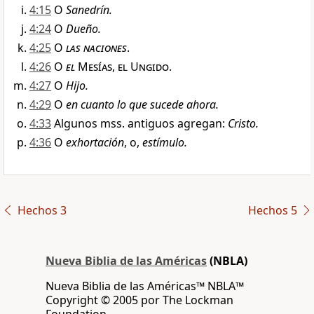
4:15
O
Sanedrín.
4:24
O
Dueño.
4:25
O
las naciones
.
4:26
O
el
Mesías, el Ungido
.
4:27
O
Hijo.
4:29
O
en cuanto lo que sucede ahora.
4:33
Algunos mss. antiguos agregan:
Cristo.
4:36
O
exhortación
, o,
estímulo.
Hechos 3
Hechos 5
Nueva Biblia de las Américas
(NBLA)
Nueva Biblia de las Américas™ NBLA™
Copyright © 2005 por The Lockman