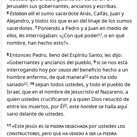
Jerusalén sus gobernantes, ancianos
y escribas.
6
Estaban allí
el sumo sacerdote Anás, Caifás
, Juan y
Alejandro, y todos los que eran del linaje de los sumos
sacerdotes.
7
Poniendo a Pedro y a Juan en medio
de
ellos, les
interrogaban: «¿Con qué poder
[
c
]
, o en qué
nombre, han hecho esto?».
8
Entonces Pedro, lleno del Espíritu Santo
, les dijo:
«Gobernantes y ancianos
del pueblo,
9
si se nos está
interrogando hoy por
causa del
beneficio hecho a un
hombre enfermo, de qué manera
[
d
]
este ha sido
sanado
[
e
]
,
10
sepan todos ustedes, y todo el pueblo de
Israel, que en el nombre de Jesucristo el Nazareno
, a
quien ustedes crucificaron
y
a quien Dios resucitó de
entre los muertos
, por Él
[
f
]
, este
hombre
se halla aquí
sano delante de ustedes.
11
»Este Jesús
es la
piedra
desechada
por ustedes
los
constructores
,
pero
que ha venido a ser la piedra