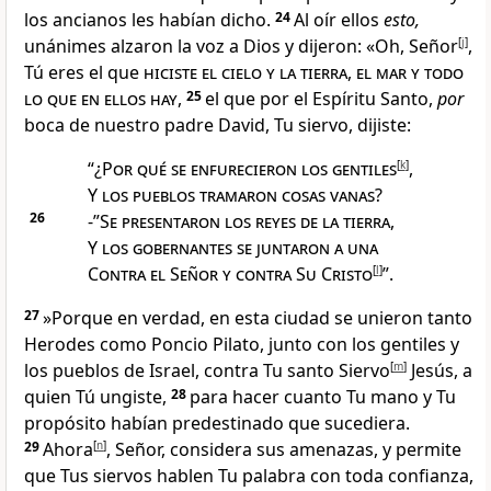
los ancianos les habían dicho.
24
Al oír ellos
esto,
unánimes alzaron la voz a Dios y dijeron: «Oh, Señor
[
j
]
,
Tú eres el que
hiciste el cielo y la tierra
,
el mar y todo
lo que en ellos hay
,
25
el que por el Espíritu Santo,
por
boca de nuestro padre David
, Tu siervo, dijiste:
“¿
Por qué se enfurecieron los gentiles
[
k
]
,
Y
los pueblos tramaron cosas vanas
?
26
-”
Se presentaron los reyes de la tierra
,
Y
los gobernantes se juntaron a una
Contra el Señor y contra Su Cristo
[
l
]
”.
27
»Porque en verdad, en esta ciudad se unieron tanto
Herodes
como Poncio Pilato
, junto con los gentiles
y
los pueblos de Israel, contra Tu santo Siervo
[
m
]
Jesús
, a
quien Tú ungiste,
28
para hacer cuanto Tu mano y Tu
propósito habían predestinado que sucediera
.
29
Ahora
[
n
]
, Señor, considera sus amenazas, y permite
que Tus siervos hablen Tu palabra con toda confianza
,