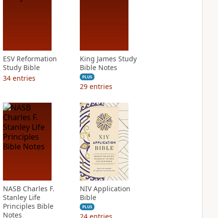
ESV Reformation
King James Study
Study Bible
Bible Notes
34
entries
PLUS
29
entries
NASB Charles F.
NIV Application
Stanley Life
Bible
Principles Bible
PLUS
Notes
24
entries