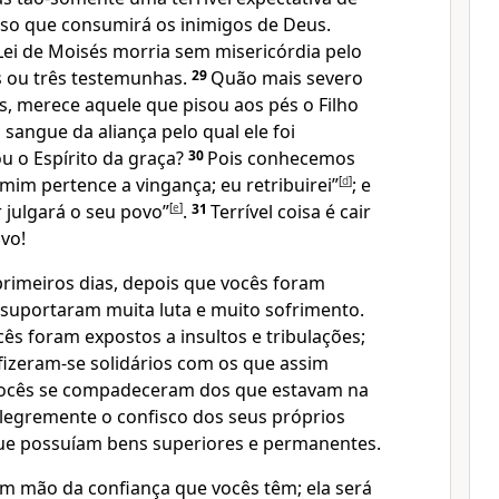
enso que consumirá os inimigos de Deus.
Lei de Moisés morria sem misericórdia pelo
 ou três testemunhas.
29
Quão mais severo
s, merece aquele que pisou aos pés o Filho
sangue da aliança pelo qual ele foi
ou o Espírito da graça?
30
Pois conhecemos
 mim pertence a vingança; eu retribuirei”
[
d
]
; e
 julgará o seu povo”
[
e
]
.
31
Terrível coisa é cair
vo!
imeiros dias, depois que vocês foram
suportaram muita luta e muito sofrimento.
ês foram expostos a insultos e tribulações;
fizeram-se solidários com os que assim
ocês se compadeceram dos que estavam na
alegremente o confisco dos seus próprios
ue possuíam bens superiores e permanentes.
am mão da confiança que vocês têm; ela será