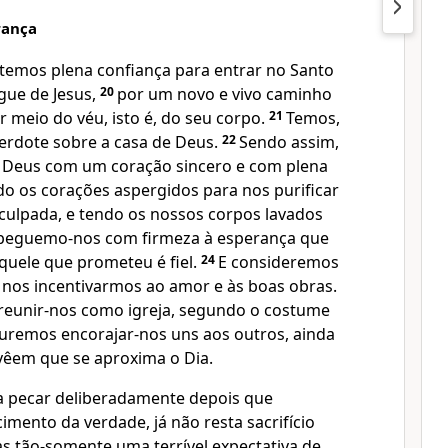
rança
 temos plena confiança para entrar no Santo
gue de Jesus,
20
por um novo e vivo caminho
r meio do véu, isto é, do seu corpo.
21
Temos,
erdote sobre a casa de Deus.
22
Sendo assim,
Deus com um coração sincero e com plena
do os corações aspergidos para nos purificar
culpada, e tendo os nossos corpos lavados
peguemo-nos com firmeza à esperança que
quele que prometeu é fiel.
24
E consideremos
 nos incentivarmos ao amor e às boas obras.
reunir-nos como igreja, segundo o costume
uremos encorajar-nos uns aos outros, ainda
vêem que se aproxima o Dia.
a pecar deliberadamente depois que
mento da verdade, já não resta sacrifício
s tão-somente uma terrível expectativa de