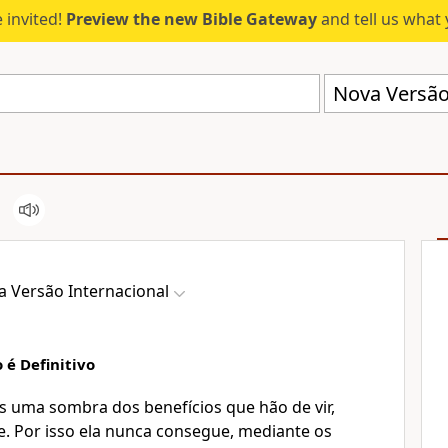
 invited!
Preview the new Bible Gateway
and tell us what 
Nova Versão 
a Versão Internacional
o é Definitivo
as uma sombra dos benefícios que hão de vir,
e. Por isso ela nunca consegue, mediante os