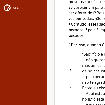
mesmos sacrifícios 
se aproximam para 
STORE
ser oferecidos? Poi
vez por todas, não 
3
Contudo, esses sac
pecados,
4
pois é im
pecados.
5
Por isso, quando C
“Sacrifício e 
não quises
mas um corp
6
de holocaust
pelo peca
não te agrad
7
Então eu dis
Aqui estou
no livro está
a meu resp