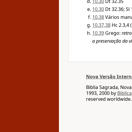
10.30
Dt 32.35
10.30
Dt 32.36; Sl
10.38
Vários manu
10.37,38
Hc 2.3,4 
10.39
Grego:
retr
a preservação da v
Nova Versão Intern
Biblia Sagrada, Nov
1993, 2000 by
Biblica
reserved worldwide.