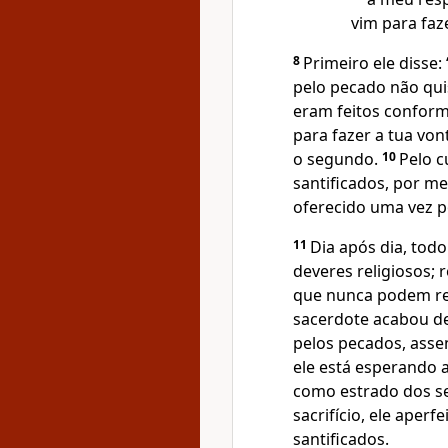
vim para faz
8
Primeiro ele disse: 
pelo pecado não qui
eram feitos conforme
para fazer a tua von
o segundo.
10
Pelo 
santificados, por mei
oferecido uma vez p
11
Dia após dia, tod
deveres religiosos; 
que nunca podem r
sacerdote acabou de
pelos pecados, asse
ele está esperando 
como estrado dos s
sacrifício, ele aper
santificados.