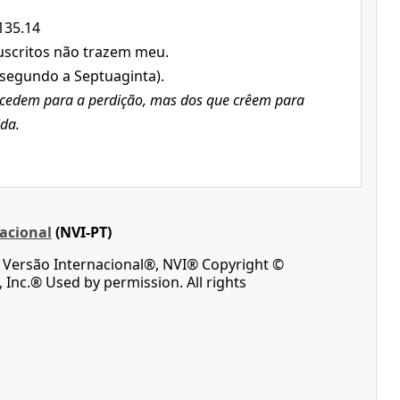
 135.14
scritos não trazem meu.
(segundo a Septuaginta).
ocedem para a perdição, mas dos que crêem para
ida.
acional
(NVI-PT)
a Versão Internacional®, NVI® Copyright ©
, Inc.® Used by permission. All rights