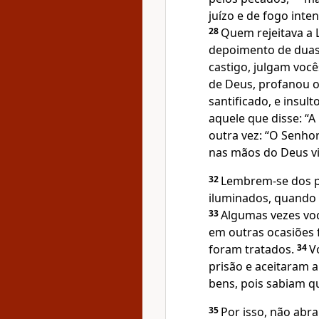
juízo e de fogo int
28
Quem rejeitava a 
depoimento de duas
castigo, julgam você
de Deus, profanou o 
santificado, e insult
aquele que disse: “A
outra vez: “O Senhor
nas mãos do Deus vi
32
Lembrem-se dos pr
iluminados, quando 
33
Algumas vezes voc
em outras ocasiões 
foram tratados.
34
V
prisão e aceitaram 
bens, pois sabiam q
35
Por isso, não abr