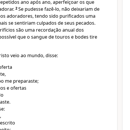
repetidos ano após ano, aperfeiçoar os que
adorar.
2
Se pudesse fazê-lo, não deixariam de
s os adoradores, tendo sido purificados uma
mais se sentiriam culpados de seus pecados.
rifícios são uma recordação anual dos
possível que o sangue de touros e bodes tire
risto veio ao mundo, disse:
oferta
te,
o me preparaste;
os e ofertas
do
aste.
se:
,
 escrito
eito;