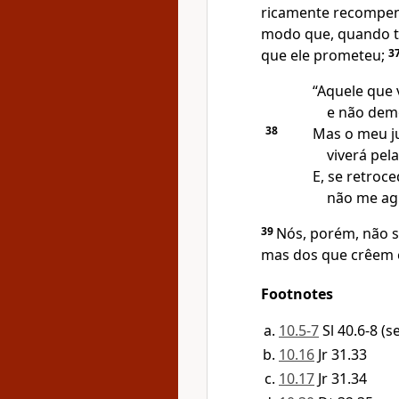
ricamente recompe
modo que, quando ti
que ele prometeu;
3
“Aquele que 
e não dem
38
Mas o meu j
viverá pela
E, se retroce
não me agr
39
Nós, porém, não 
mas dos que crêem e
Footnotes
10.5-7
Sl 40.6-8 (
10.16
Jr 31.33
10.17
Jr 31.34