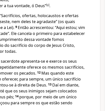
er a tua vontade, ó Deus”
[
a
]
.
“Sacrifícios, ofertas, holocaustos e ofertas
seste, nem deles te agradaste” (os quais
 a Lei).
9
Então acrescentou: “Aqui estou; vim
tade”. Ele cancela o primeiro para estabelecer
cumprimento dessa vontade fomos
o do sacrifício do corpo de Jesus Cristo,
or todas.
o sacerdote apresenta-se e exerce os seus
repetidamente oferece os mesmos sacrifícios,
emover os pecados.
12
Mas quando este
 oferecer, para sempre, um único sacrifício
ntou-se à direita de Deus.
13
Daí em diante,
até que os seus inimigos sejam colocados
eus pés;
14
porque, por meio de um único
feiçoou para sempre os que estão sendo