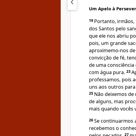
Um Apelo à Perseve
19
Portanto, irmãos,
dos Santos pelo san
que ele nos abriu po
pois, um grande sac
aproximemo-nos de 
convicção de fé, ten
de uma consciência 
com água pura.
23
A
professamos, pois a
uns aos outros para
25
Não deixemos de 
de alguns, mas proc
mais quando vocês 
26
Se continuarmos 
recebemos o conheci
pelos pecados,
27
ma