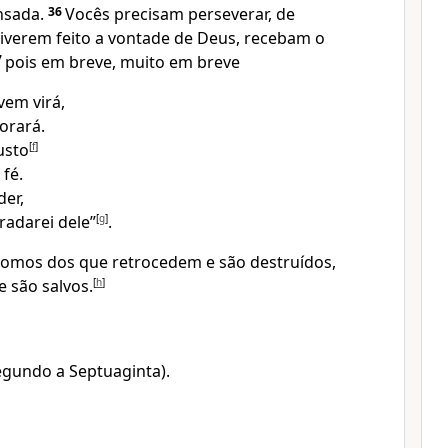
nsada.
36
Vocês precisam perseverar, de
verem feito a vontade de Deus, recebam o
7
pois em breve, muito em breve
vem virá,
orará.
usto
[
f
]
 fé.
der,
adarei dele”
[
g
]
.
somos dos que retrocedem e são destruídos,
 são salvos.
[
h
]
segundo a Septuaginta).