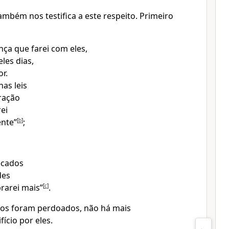
ambém nos testifica a este respeito. Primeiro
ança que farei com eles,
les dias,
r.
has leis
ração
ei
nte”
[
b
]
;
ecados
des
rarei mais”
[
c
]
.
os foram perdoados, não há mais
ício por eles.