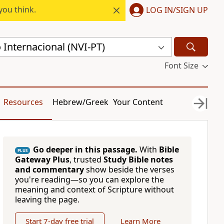
you think.
LOG IN/SIGN UP
Internacional (NVI-PT)
Font Size
Resources
Hebrew/Greek
Your Content
Go deeper in this passage.
With
Bible
PLUS
Gateway Plus
, trusted
Study Bible notes
and commentary
show beside the verses
you're reading—so you can explore the
meaning and context of Scripture without
leaving the page.
Start 7-day free trial
Learn More