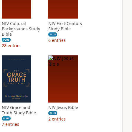
NIV Cultural
NIV First-Century
Backgrounds Study
Study Bible
Bible
PLUS
6
entries
PLUS
28
entries
NIV Grace and
NIV Jesus Bible
Truth Study Bible
PLUS
2
entries
PLUS
7
entries