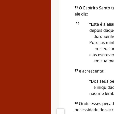
15
O Espírito Santo t
ele diz:
16
“Esta é a ali
depois daque
diz o Senho
Porei as min
em seu co
e as escrever
em sua me
17
e acrescenta:
“Dos seus p
e iniqüida
não me lemb
18
Onde esses pecad
necessidade de sacrif