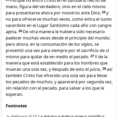
Porque no entró Cristo en el santuario hecho de
mano, figura del verdadero, sino en el cielo mismo
para presentarse ahora por nosotros ante Dios;
25
y
no para ofrecerse muchas veces, como entra el sumo
sacerdote en el Lugar Santísimo cada año con sangre
ajena.
26
De otra manera le hubiera sido necesario
padecer muchas veces desde el principio del mundo;
pero ahora, en la consumación de los siglos, se
presentó una vez para siempre por el sacrificio de sí
mismo para quitar de en medio el pecado.
27
Y de la
manera que está establecido para los hombres que
mueran una sola vez, y después de esto el juicio,
28
así
también Cristo fue ofrecido una sola vez para llevar
los pecados de muchos; y aparecerá por segunda vez,
sin relación con el pecado, para salvar a los que le
esperan.
Footnotes
Hebreos 9:15
La misma palabra griega significa