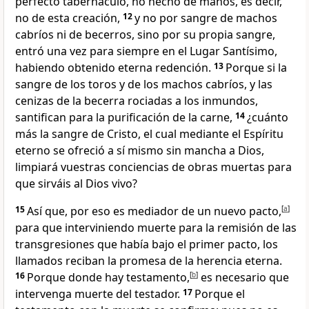
perfecto tabernáculo, no hecho de manos, es decir,
no de esta creación,
12
y no por sangre de machos
cabríos ni de becerros, sino por su propia sangre,
entró una vez para siempre en el Lugar Santísimo,
habiendo obtenido eterna redención.
13
Porque si la
sangre de los toros y de los machos cabríos,
y las
cenizas de la becerra
rociadas a los inmundos,
santifican para la purificación de la carne,
14
¿cuánto
más la sangre de Cristo, el cual mediante el Espíritu
eterno se ofreció a sí mismo sin mancha a Dios,
limpiará vuestras conciencias de obras muertas para
que sirváis al Dios vivo?
15
Así que, por eso es mediador de un nuevo pacto,
[
a
]
para que interviniendo muerte para la remisión de las
transgresiones que había bajo el primer pacto, los
llamados reciban la promesa de la herencia eterna.
16
Porque donde hay testamento,
[
b
]
es necesario que
intervenga muerte del testador.
17
Porque el