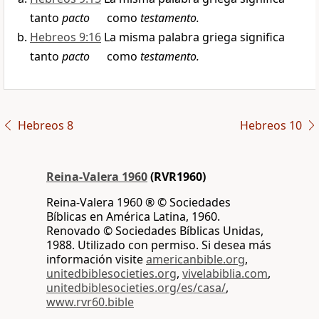
tanto
pacto
como
testamento.
Hebreos 9:16
La misma palabra griega significa
tanto
pacto
como
testamento.
Hebreos 8
Hebreos 10
Reina-Valera 1960
(RVR1960)
Reina-Valera 1960 ® © Sociedades
Bíblicas en América Latina, 1960.
Renovado © Sociedades Bíblicas Unidas,
1988. Utilizado con permiso. Si desea más
información visite
americanbible.org
,
unitedbiblesocieties.org
,
vivelabiblia.com
,
unitedbiblesocieties.org/es/casa/
,
www.rvr60.bible