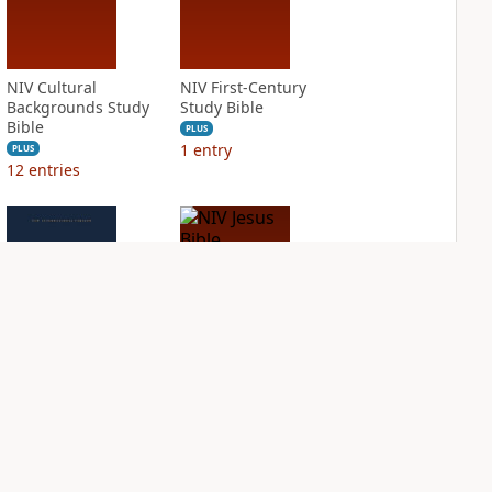
NIV Cultural
NIV First-Century
Backgrounds Study
Study Bible
Bible
PLUS
1
entry
PLUS
12
entries
NIV Grace and
NIV Jesus Bible
Truth Study Bible
PLUS
2
entries
PLUS
5
entries