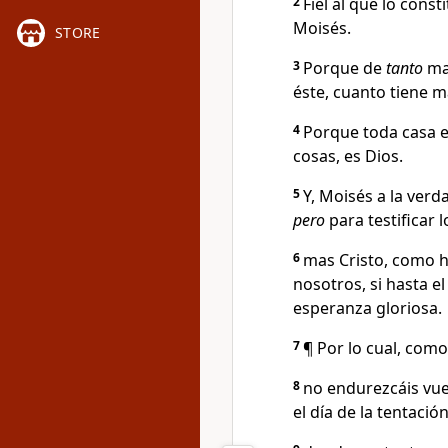
2
Fiel al que lo con
Moisés.
STORE
3
Porque de
tanto
may
éste, cuanto tiene m
4
Porque toda casa es
cosas, es Dios.
5
Y, Moisés a la verd
pero
para testificar 
6
mas Cristo, como h
nosotros, si hasta el
esperanza gloriosa.
7
¶ Por lo cual, como 
8
no endurezcáis vue
el día de la tentación