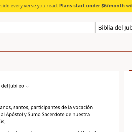
eside every verse you read.
Plans start under $6/month
wit
Biblia del Ju
 del Jubileo
anos, santos, participantes de la vocación
d al Apóstol y Sumo Sacerdote de nuestra
ús,