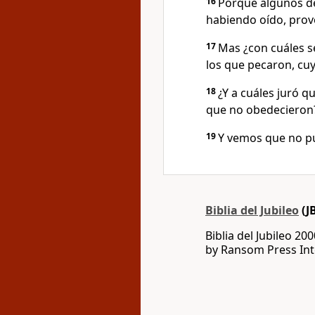
16
Porque algunos de
habiendo oído, prov
17
Mas ¿con cuáles s
los que pecaron, cu
18
¿Y a cuáles juró q
que no obedecieron
19
Y vemos que no p
Biblia del Jubileo
(J
Biblia del Jubileo 20
by Ransom Press Int