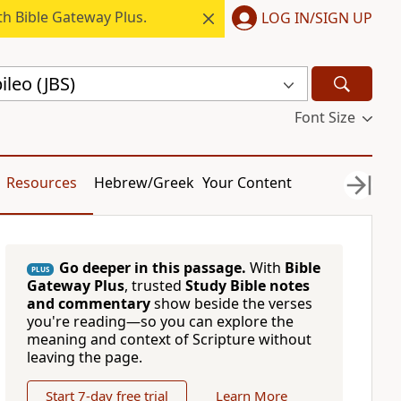
h Bible Gateway Plus.
LOG IN/SIGN UP
bileo (JBS)
Font Size
Resources
Hebrew/Greek
Your Content
Go deeper in this passage.
With
Bible
PLUS
Gateway Plus
, trusted
Study Bible notes
and commentary
show beside the verses
you're reading—so you can explore the
meaning and context of Scripture without
leaving the page.
Start 7-day free trial
Learn More