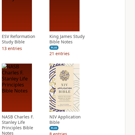
ESV Reformation
King James Study
Study Bible
Bible Notes
13
entries
PLUS
21
entries
NASB Charles F.
NIV Application
Stanley Life
Bible
Principles Bible
PLUS
Notes
8
entries