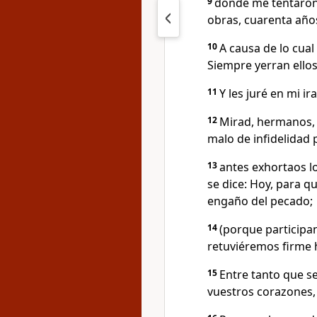
9
donde me tentaron 
obras, cuarenta año
10
A causa de lo cual
Siempre yerran ello
11
Y les juré en mi i
12
Mirad, hermanos,
malo de infidelidad 
13
antes exhortaos lo
se dice: Hoy, para 
engaño del pecado;
14
(porque participa
retuviéremos firme ha
15
Entre tanto que se
vuestros corazones,