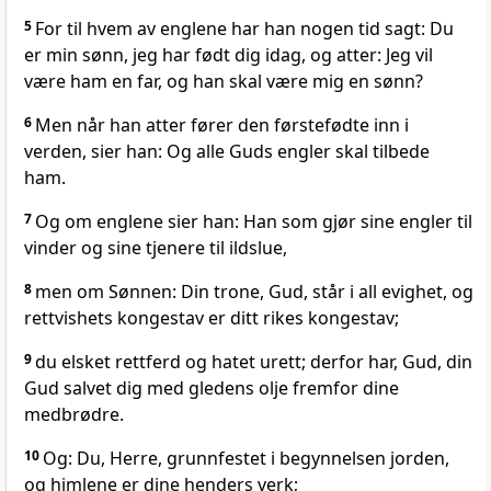
5
For til hvem av englene har han nogen tid sagt: Du
er min sønn, jeg har født dig idag, og atter: Jeg vil
være ham en far, og han skal være mig en sønn?
6
Men når han atter fører den førstefødte inn i
verden, sier han: Og alle Guds engler skal tilbede
ham.
7
Og om englene sier han: Han som gjør sine engler til
vinder og sine tjenere til ildslue,
8
men om Sønnen: Din trone, Gud, står i all evighet, og
rettvishets kongestav er ditt rikes kongestav;
9
du elsket rettferd og hatet urett; derfor har, Gud, din
Gud salvet dig med gledens olje fremfor dine
medbrødre.
10
Og: Du, Herre, grunnfestet i begynnelsen jorden,
og himlene er dine henders verk;