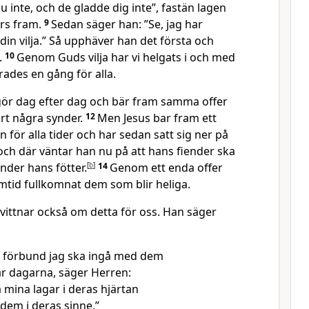
 inte, och de gladde dig inte”, fastän lagen
ärs fram.
9
Sedan säger han: ”Se, jag har
din vilja.” Så upphäver han det första och
.
10
Genom Guds vilja har vi helgats i och med
rades en gång för alla.
tgör dag efter dag och bär fram samma offer
rt några synder.
12
Men Jesus bar fram ett
 för alla tider och har sedan satt sig ner på
och där väntar han nu på att hans fiender ska
nder hans fötter.
[
b
]
14
Genom ett enda offer
ramtid fullkomnat dem som blir heliga.
vittnar också om detta för oss. Han säger
t förbund jag ska ingå med dem
är dagarna, säger Herren:
 mina lagar i deras hjärtan
 dem i deras sinne.”