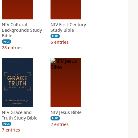
NIV Cultural
NIV First-Century
Backgrounds Study
Study Bible
Bible
PLUS
6
entries
PLUS
28
entries
NIV Grace and
NIV Jesus Bible
Truth Study Bible
PLUS
2
entries
PLUS
7
entries