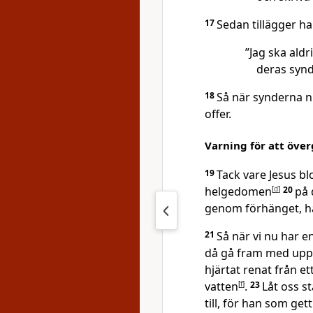
17
Sedan tillägger ha
”Jag ska ald
deras synd
18
Så när synderna nu
offer.
Varning för att över
19
Tack vare Jesus blo
helgedomen
[
d
]
20
på 
genom förhänget, h
21
Så när vi nu har e
då gå fram med uppri
hjärtat renat från e
vatten
[
f
]
.
23
Låt oss s
till, för han som get