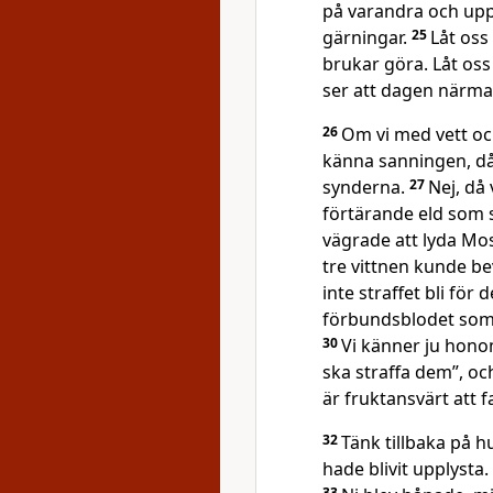
på varandra och upp
gärningar.
25
Låt oss
brukar göra. Låt oss
ser att dagen närmar
26
Om vi med vett och 
känna sanningen, då 
synderna.
27
Nej, då
förtärande eld som 
vägrade att lyda Mos
tre vittnen kunde be
inte straffet bli fö
förbundsblodet som
30
Vi känner ju hono
ska straffa dem”, och
är fruktansvärt att 
32
Tänk tillbaka på h
hade blivit upplysta.
33