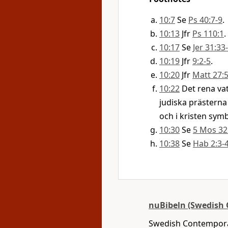
10:7
Se
Ps 40:7-9
.
10:13
Jfr
Ps 110:1
.
10:17
Se
Jer 31:33
10:19
Jfr
9:2-5
.
10:20
Jfr
Matt 27:
10:22
Det rena vat
judiska prästerna
och i kristen sym
10:30
Se
5 Mos 32
10:38
Se
Hab 2:3-
nuBibeln (Swedish 
Swedish Contemporar