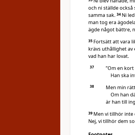
Ni blev hånade, m
och ni ställde också
samma sak.
34
Ni le
man tog era ägodelar
ägde något bättre, 
35
Fortsätt att vara 
krävs uthållighet av 
vad han har lovat.
37
”Om en kort
Han ska in
38
Men min rätt
Om han dä
är han till i
39
Men vi tillhör int
Nej, vi tillhör dem so
Footnotes