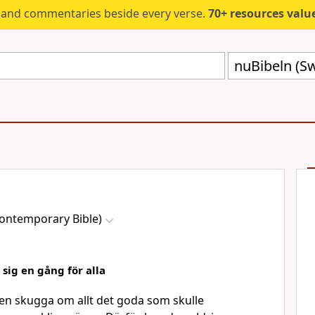
s and commentaries beside every verse.
70+ resources valued at $5,
ontemporary Bible)
 sig en gång för alla
en skugga om allt det goda som skulle