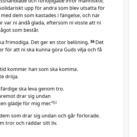
isshandlade och förlöjligade inför människor,
 solidariskt upp för andra som blev utsatta för
d med dem som kastades i fängelse, och när
 var ni ändå glada, eftersom ni visste att ni
något som består.
lika frimodiga. Det ger en stor belöning.
36
Det
er för att ni ska kunna göra Guds vilja och få
 tid kommer han som ska komma.
te dröja.
färdige ska leva genom tro.
remot drar sig undan
ngen glädje för mig mer.”
[
h
]
e dem som drar sig undan och går förlorade.
m tror och räddar sitt liv.