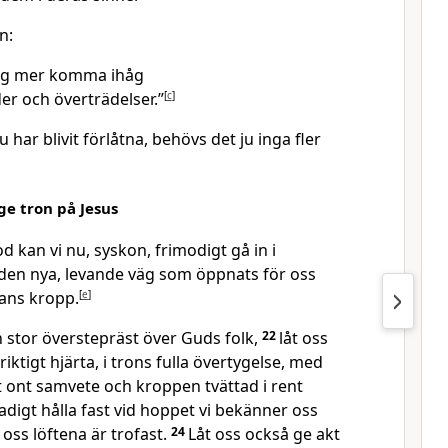
n:
rig mer komma ihåg
er och överträdelser.”
[
c
]
 har blivit förlåtna, behövs det ju inga fler
ge tron på Jesus
d kan vi nu, syskon, frimodigt gå in i
den nya, levande väg som öppnats för oss
ans kropp.
[
e
]
n stor överstepräst över Guds folk,
22
låt oss
ktigt hjärta, i trons fulla övertygelse, med
tt ont samvete och kroppen tvättad i rent
tadigt hålla fast vid hoppet vi bekänner oss
t oss löftena är trofast.
24
Låt oss också ge akt