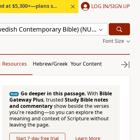
300+—plans start under $6/month.
LOG IN/SIGN UP
nuBibeln (Swedish Contemporary Bible) (NUB)
Font Size
Resources
Hebrew/Greek
Your Content
Go deeper in this passage.
With
Bible
PLUS
Gateway Plus
, trusted
Study Bible notes
and commentary
show beside the verses
you're reading—so you can explore the
meaning and context of Scripture without
leaving the page.
Start 7-day free trial
Learn More