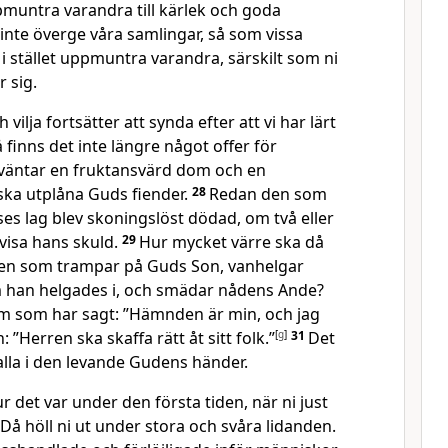
muntra varandra till kärlek och goda
 inte överge våra samlingar, så som vissa
 i stället uppmuntra varandra, särskilt som ni
 sig.
vilja fortsätter att synda efter att vi har lärt
finns det inte längre något offer för
 väntar en fruktansvärd dom och en
ska utplåna Guds fiender.
28
Redan den som
es lag blev skoningslöst dödad, om två eller
visa hans skuld.
29
Hur mycket värre ska då
r den som trampar på Guds Son, vanhelgar
 han helgades i, och smädar nådens Ande?
m som har sagt: ”Hämnden är min, och jag
: ”Herren ska skaffa rätt åt sitt folk.”
[
g
]
31
Det
falla i den levande Gudens händer.
ur det var under den första tiden, när ni just
 Då höll ni ut under stora och svåra lidanden.