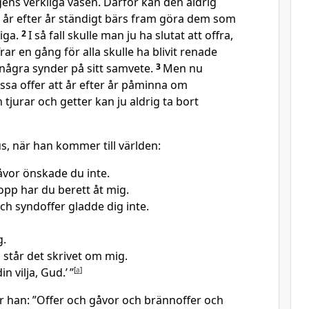
ens verkliga väsen. Därför kan den aldrig
år efter år ständigt bärs fram göra dem som
iga.
2
I så fall skulle man ju ha slutat att offra,
ar en gång för alla skulle ha blivit renade
 några synder på sitt samvete.
3
Men nu
dessa offer att år efter år påminna om
 tjurar och getter kan ju aldrig ta bort
s, när han kommer till världen:
åvor önskade du inte.
pp har du berett åt mig.
ch syndoffer gladde dig inte.
g.
 står det skrivet om mig.
in vilja, Gud.’ ”
[
a
]
er han: ”Offer och gåvor och brännoffer och