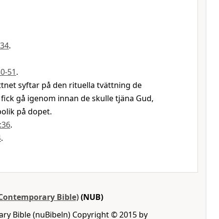
-34
.
50-51
.
tnet syftar på den rituella tvättning de
 fick gå igenom innan de skulle tjäna Gud,
bolik på dopet.
:36
.
4
.
Contemporary Bible)
(NUB)
y Bible (nuBibeln) Copyright © 2015 by