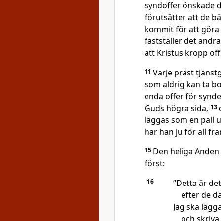
syndoffer önskade du
förutsätter att de b
kommit för att göra 
fastställer det andra
att Kristus kropp off
11
Varje präst tjäns
som aldrig kan ta bo
enda offer för synden
Guds högra sida,
13
läggas som en pall u
har han ju för all f
15
Den heliga Anden 
först:
16
”Detta är de
efter de d
Jag ska lägga
och skriva