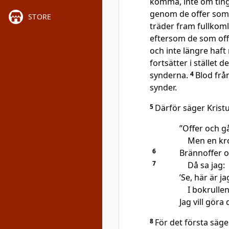
komma, inte om ting
genom de offer som 
STORE
träder fram fullkoml
eftersom de som offr
och inte längre haft
fortsätter i stället 
synderna.
4
Blod från
synder.
5
Därför säger Kristu
”Offer och g
Men en kro
6
Brännoffer o
7
Då sa jag:
’Se, här är ja
I bokrullen
Jag vill göra d
8
För det första säg