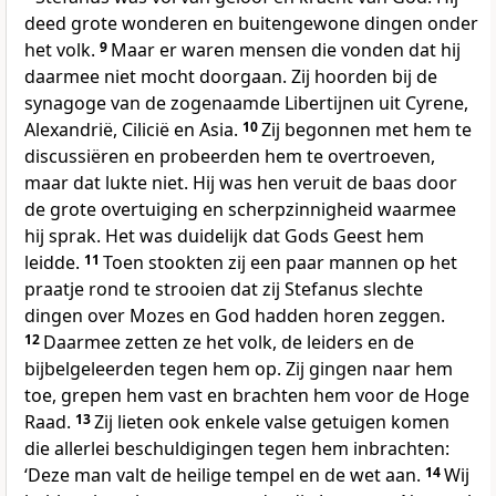
deed grote wonderen en buitengewone dingen onder
het volk.
9
Maar er waren mensen die vonden dat hij
daarmee niet mocht doorgaan. Zij hoorden bij de
synagoge van de zogenaamde Libertijnen uit Cyrene,
Alexandrië, Cilicië en Asia.
10
Zij begonnen met hem te
discussiëren en probeerden hem te overtroeven,
maar dat lukte niet. Hij was hen veruit de baas door
de grote overtuiging en scherpzinnigheid waarmee
hij sprak. Het was duidelijk dat Gods Geest hem
leidde.
11
Toen stookten zij een paar mannen op het
praatje rond te strooien dat zij Stefanus slechte
dingen over Mozes en God hadden horen zeggen.
12
Daarmee zetten ze het volk, de leiders en de
bijbelgeleerden tegen hem op. Zij gingen naar hem
toe, grepen hem vast en brachten hem voor de Hoge
Raad.
13
Zij lieten ook enkele valse getuigen komen
die allerlei beschuldigingen tegen hem inbrachten:
‘Deze man valt de heilige tempel en de wet aan.
14
Wij