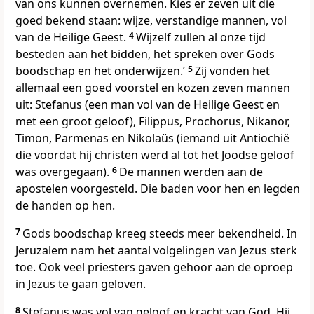
van ons kunnen overnemen. Kies er zeven uit die
goed bekend staan: wijze, verstandige mannen, vol
van de Heilige Geest.
4
Wijzelf zullen al onze tijd
besteden aan het bidden, het spreken over Gods
boodschap en het onderwijzen.’
5
Zij vonden het
allemaal een goed voorstel en kozen zeven mannen
uit: Stefanus (een man vol van de Heilige Geest en
met een groot geloof), Filippus, Prochorus, Nikanor,
Timon, Parmenas en Nikolaüs (iemand uit Antiochië
die voordat hij christen werd al tot het Joodse geloof
was overgegaan).
6
De mannen werden aan de
apostelen voorgesteld. Die baden voor hen en legden
de handen op hen.
7
Gods boodschap kreeg steeds meer bekendheid. In
Jeruzalem nam het aantal volgelingen van Jezus sterk
toe. Ook veel priesters gaven gehoor aan de oproep
in Jezus te gaan geloven.
8
Stefanus was vol van geloof en kracht van God. Hij