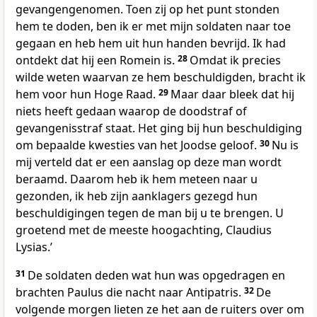
gevangengenomen. Toen zij op het punt stonden
hem te doden, ben ik er met mijn soldaten naar toe
gegaan en heb hem uit hun handen bevrijd. Ik had
ontdekt dat hij een Romein is.
28
Omdat ik precies
wilde weten waarvan ze hem beschuldigden, bracht ik
hem voor hun Hoge Raad.
29
Maar daar bleek dat hij
niets heeft gedaan waarop de doodstraf of
gevangenisstraf staat. Het ging bij hun beschuldiging
om bepaalde kwesties van het Joodse geloof.
30
Nu is
mij verteld dat er een aanslag op deze man wordt
beraamd. Daarom heb ik hem meteen naar u
gezonden, ik heb zijn aanklagers gezegd hun
beschuldigingen tegen de man bij u te brengen. U
groetend met de meeste hoogachting, Claudius
Lysias.’
31
De soldaten deden wat hun was opgedragen en
brachten Paulus die nacht naar Antipatris.
32
De
volgende morgen lieten ze het aan de ruiters over om