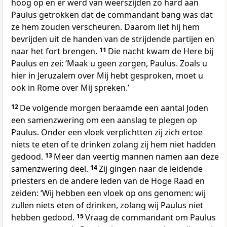
hoog op en er werd van weerszijden zo hard aan
Paulus getrokken dat de commandant bang was dat
ze hem zouden verscheuren. Daarom liet hij hem
bevrijden uit de handen van de strijdende partijen en
naar het fort brengen.
11
Die nacht kwam de Here bij
Paulus en zei: ‘Maak u geen zorgen, Paulus. Zoals u
hier in Jeruzalem over Mij hebt gesproken, moet u
ook in Rome over Mij spreken.’
12
De volgende morgen beraamde een aantal Joden
een samenzwering om een aanslag te plegen op
Paulus. Onder een vloek verplichtten zij zich ertoe
niets te eten of te drinken zolang zij hem niet hadden
gedood.
13
Meer dan veertig mannen namen aan deze
samenzwering deel.
14
Zij gingen naar de leidende
priesters en de andere leden van de Hoge Raad en
zeiden: ‘Wij hebben een vloek op ons genomen: wij
zullen niets eten of drinken, zolang wij Paulus niet
hebben gedood.
15
Vraag de commandant om Paulus