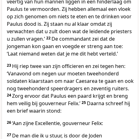
veertig van hun mannen liggen in een hinderlaag om
Paulus te vermoorden. Zij hebben allemaal een vloek
op zich genomen om niets te eten en te drinken voor
Paulus dood is. Zij staan nu al klaar omdat zij
verwachten dat u zult doen wat de leidende priesters
u zullen vragen.’
22
De commandant zei dat de
jongeman kon gaan en voegde er streng aan toe:
‘Laat niemand weten dat je me dit hebt verteld.’
23
Hij riep twee van zijn officieren en zei tegen hen:
‘Vanavond om negen uur moeten tweehonderd
soldaten klaarstaan om naar Caesarea te gaan en ook
nog tweehonderd speerdragers en zeventig ruiters.
24
Zorg ervoor dat Paulus een paard krijgt en breng
hem veilig bij gouverneur Felix.’
25
Daarna schreef hij
een brief waarin stond:
26
‘Aan zijne Excellentie, gouverneur Felix:
27
De man die ik u stuur, is door de Joden