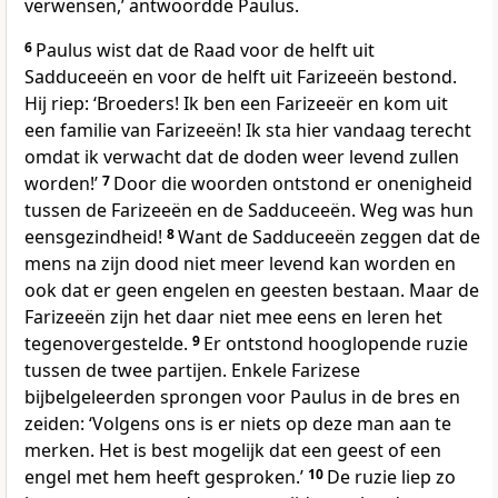
verwensen,’ antwoordde Paulus.
6
Paulus wist dat de Raad voor de helft uit
Sadduceeën en voor de helft uit Farizeeën bestond.
Hij riep: ‘Broeders! Ik ben een Farizeeër en kom uit
een familie van Farizeeën! Ik sta hier vandaag terecht
omdat ik verwacht dat de doden weer levend zullen
worden!’
7
Door die woorden ontstond er onenigheid
tussen de Farizeeën en de Sadduceeën. Weg was hun
eensgezindheid!
8
Want de Sadduceeën zeggen dat de
mens na zijn dood niet meer levend kan worden en
ook dat er geen engelen en geesten bestaan. Maar de
Farizeeën zijn het daar niet mee eens en leren het
tegenovergestelde.
9
Er ontstond hooglopende ruzie
tussen de twee partijen. Enkele Farizese
bijbelgeleerden sprongen voor Paulus in de bres en
zeiden: ‘Volgens ons is er niets op deze man aan te
merken. Het is best mogelijk dat een geest of een
engel met hem heeft gesproken.’
10
De ruzie liep zo