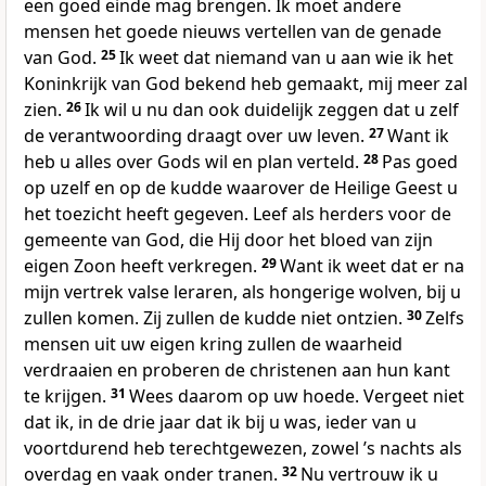
een goed einde mag brengen. Ik moet andere
mensen het goede nieuws vertellen van de genade
van God.
25
Ik weet dat niemand van u aan wie ik het
Koninkrijk van God bekend heb gemaakt, mij meer zal
zien.
26
Ik wil u nu dan ook duidelijk zeggen dat u zelf
de verantwoording draagt over uw leven.
27
Want ik
heb u alles over Gods wil en plan verteld.
28
Pas goed
op uzelf en op de kudde waarover de Heilige Geest u
het toezicht heeft gegeven. Leef als herders voor de
gemeente van God, die Hij door het bloed van zijn
eigen Zoon heeft verkregen.
29
Want ik weet dat er na
mijn vertrek valse leraren, als hongerige wolven, bij u
zullen komen. Zij zullen de kudde niet ontzien.
30
Zelfs
mensen uit uw eigen kring zullen de waarheid
verdraaien en proberen de christenen aan hun kant
te krijgen.
31
Wees daarom op uw hoede. Vergeet niet
dat ik, in de drie jaar dat ik bij u was, ieder van u
voortdurend heb terechtgewezen, zowel ʼs nachts als
overdag en vaak onder tranen.
32
Nu vertrouw ik u