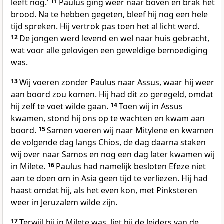
leeft nog.’
11
Paulus ging weer naar boven en brak het
brood. Na te hebben gegeten, bleef hij nog een hele
tijd spreken. Hij vertrok pas toen het al licht werd.
12
De jongen werd levend en wel naar huis gebracht,
wat voor alle gelovigen een geweldige bemoediging
was.
13
Wij voeren zonder Paulus naar Assus, waar hij weer
aan boord zou komen. Hij had dit zo geregeld, omdat
hij zelf te voet wilde gaan.
14
Toen wij in Assus
kwamen, stond hij ons op te wachten en kwam aan
boord.
15
Samen voeren wij naar Mitylene en kwamen
de volgende dag langs Chios, de dag daarna staken
wij over naar Samos en nog een dag later kwamen wij
in Milete.
16
Paulus had namelijk besloten Efeze niet
aan te doen om in Asia geen tijd te verliezen. Hij had
haast omdat hij, als het even kon, met Pinksteren
weer in Jeruzalem wilde zijn.
17
Terwijl hij in Milete was, liet hij de leiders van de