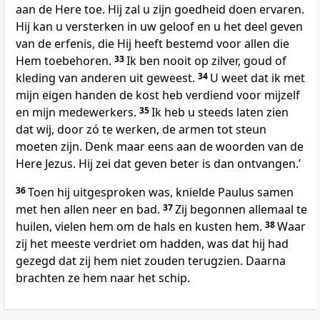
aan de Here toe. Hij zal u zijn goedheid doen ervaren.
Hij kan u versterken in uw geloof en u het deel geven
van de erfenis, die Hij heeft bestemd voor allen die
Hem toebehoren.
33
Ik ben nooit op zilver, goud of
kleding van anderen uit geweest.
34
U weet dat ik met
mijn eigen handen de kost heb verdiend voor mijzelf
en mijn medewerkers.
35
Ik heb u steeds laten zien
dat wij, door zó te werken, de armen tot steun
moeten zijn. Denk maar eens aan de woorden van de
Here Jezus. Hij zei dat geven beter is dan ontvangen.’
36
Toen hij uitgesproken was, knielde Paulus samen
met hen allen neer en bad.
37
Zij begonnen allemaal te
huilen, vielen hem om de hals en kusten hem.
38
Waar
zij het meeste verdriet om hadden, was dat hij had
gezegd dat zij hem niet zouden terugzien. Daarna
brachten ze hem naar het schip.