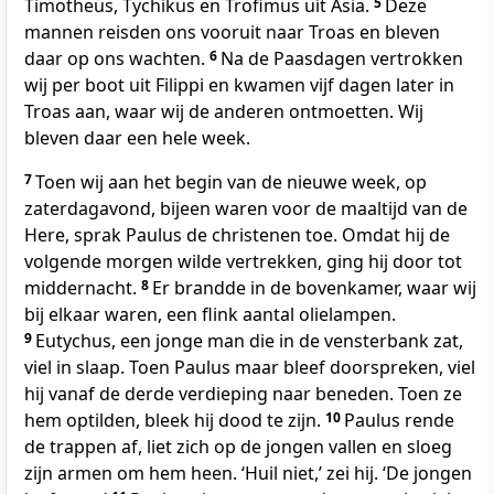
Timotheüs, Tychikus en Trofimus uit Asia.
5
Deze
mannen reisden ons vooruit naar Troas en bleven
daar op ons wachten.
6
Na de Paasdagen vertrokken
wij per boot uit Filippi en kwamen vijf dagen later in
Troas aan, waar wij de anderen ontmoetten. Wij
bleven daar een hele week.
7
Toen wij aan het begin van de nieuwe week, op
zaterdagavond, bijeen waren voor de maaltijd van de
Here, sprak Paulus de christenen toe. Omdat hij de
volgende morgen wilde vertrekken, ging hij door tot
middernacht.
8
Er brandde in de bovenkamer, waar wij
bij elkaar waren, een flink aantal olielampen.
9
Eutychus, een jonge man die in de vensterbank zat,
viel in slaap. Toen Paulus maar bleef doorspreken, viel
hij vanaf de derde verdieping naar beneden. Toen ze
hem optilden, bleek hij dood te zijn.
10
Paulus rende
de trappen af, liet zich op de jongen vallen en sloeg
zijn armen om hem heen. ‘Huil niet,’ zei hij. ‘De jongen