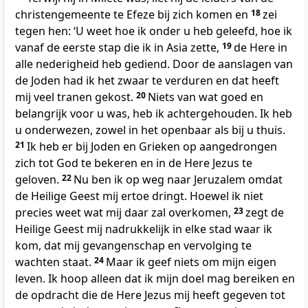
christengemeente te Efeze bij zich komen en
18
zei
tegen hen: ‘U weet hoe ik onder u heb geleefd, hoe ik
vanaf de eerste stap die ik in Asia zette,
19
de Here in
alle nederigheid heb gediend. Door de aanslagen van
de Joden had ik het zwaar te verduren en dat heeft
mij veel tranen gekost.
20
Niets van wat goed en
belangrijk voor u was, heb ik achtergehouden. Ik heb
u onderwezen, zowel in het openbaar als bij u thuis.
21
Ik heb er bij Joden en Grieken op aangedrongen
zich tot God te bekeren en in de Here Jezus te
geloven.
22
Nu ben ik op weg naar Jeruzalem omdat
de Heilige Geest mij ertoe dringt. Hoewel ik niet
precies weet wat mij daar zal overkomen,
23
zegt de
Heilige Geest mij nadrukkelijk in elke stad waar ik
kom, dat mij gevangenschap en vervolging te
wachten staat.
24
Maar ik geef niets om mijn eigen
leven. Ik hoop alleen dat ik mijn doel mag bereiken en
de opdracht die de Here Jezus mij heeft gegeven tot