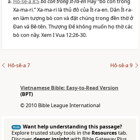
Hô-sê-a 8:5
bò con trong Ít-ra-en
Hay “bò con trong
Xa-ma-ri.” Xa-ma-ri là thủ đô của Ít-ra-en. Dân Ít-ra-
en làm tượng bò con và đặt chúng trong đền thờ ở
Đan và Bê-tên. Thượng Đế không muốn họ thờ các
bò con nầy. Xem I Vua 12:26-30.
Hô-sê-a 7
Hô-sê-a 9
Vietnamese Bible: Easy-to-Read Version
(BPT)
© 2010 Bible League International
Want help understanding this passage?
PLUS
Explore trusted study tools in the
Resources
tab.
Discover
deeper insight
with Bible Gateway Plus.