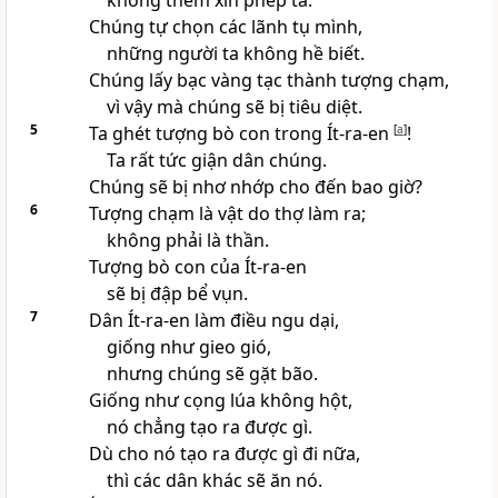
không thèm xin phép ta.
Chúng tự chọn các lãnh tụ mình,
những người ta không hề biết.
Chúng lấy bạc vàng tạc thành tượng chạm,
vì vậy mà chúng sẽ bị tiêu diệt.
5
Ta ghét tượng bò con trong Ít-ra-en
[
a
]
!
Ta rất tức giận dân chúng.
Chúng sẽ bị nhơ nhớp cho đến bao giờ?
6
Tượng chạm là vật do thợ làm ra;
không phải là thần.
Tượng bò con của Ít-ra-en
sẽ bị đập bể vụn.
7
Dân Ít-ra-en làm điều ngu dại,
giống như gieo gió,
nhưng chúng sẽ gặt bão.
Giống như cọng lúa không hột,
nó chẳng tạo ra được gì.
Dù cho nó tạo ra được gì đi nữa,
thì các dân khác sẽ ăn nó.