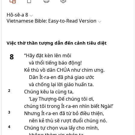
Hô-sê-a 8
Vietnamese Bible: Easy-to-Read Version
Việc thờ thần tượng dẫn đến cảnh tiêu diệt
8
“Hãy đặt kèn lên môi
và thổi tiếng báo động!
Kẻ thù vồ dân CHÚA như chim ưng.
Dân Ít-ra-en đã phá giao ước
và chống lại lời giáo huấn ta.
2
Chúng kêu la cùng ta,
‘Lạy Thượng-Đế chúng tôi ơi,
chúng tôi trong Ít-ra-en nhìn biết Ngài!’
3
Nhưng Ít-ra-en đã từ bỏ điều thiện,
nên kẻ thù sẽ rượt đuổi chúng nó.
4
Chúng tự chọn vua lấy cho mình,