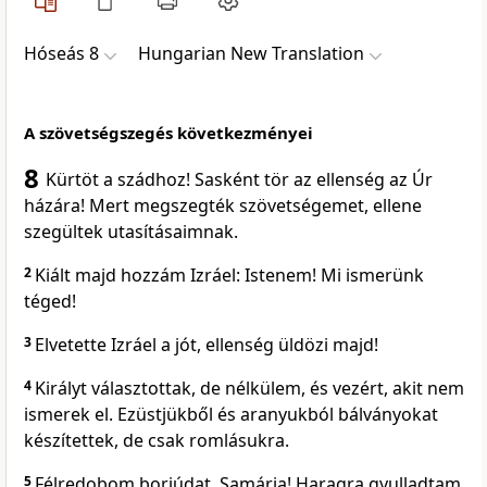
Hóseás 8
Hungarian New Translation
A szövetségszegés következményei
8
Kürtöt a szádhoz! Sasként tör az ellenség az Úr
házára! Mert megszegték szövetségemet, ellene
szegültek utasításaimnak.
2
Kiált majd hozzám Izráel: Istenem! Mi ismerünk
téged!
3
Elvetette Izráel a jót, ellenség üldözi majd!
4
Királyt választottak, de nélkülem, és vezért, akit nem
ismerek el. Ezüstjükből és aranyukból bálványokat
készítettek, de csak romlásukra.
5
Félredobom borjúdat, Samária! Haragra gyulladtam