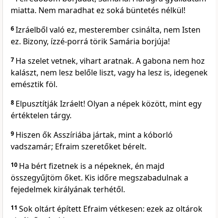
miatta. Nem maradhat ez soká büntetés nélkül!
6
Izráelből való ez, mesterember csinálta, nem Isten
ez. Bizony, ízzé-porrá törik Samária borjúja!
7
Ha szelet vetnek, vihart aratnak. A gabona nem hoz
kalászt, nem lesz belőle liszt, vagy ha lesz is, idegenek
emésztik föl.
8
Elpusztítják Izráelt! Olyan a népek között, mint egy
értéktelen tárgy.
9
Hiszen ők Asszíriába jártak, mint a kóborló
vadszamár; Efraim szeretőket bérelt.
10
Ha bért fizetnek is a népeknek, én majd
összegyűjtöm őket. Kis időre megszabadulnak a
fejedelmek királyának terhétől.
11
Sok oltárt épített Efraim vétkesen: ezek az oltárok