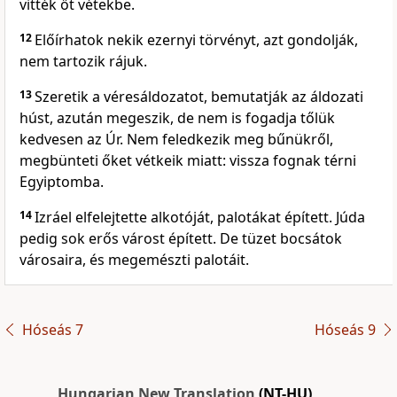
vitték őt vétekbe.
12
Előírhatok nekik ezernyi törvényt, azt gondolják,
nem tartozik rájuk.
13
Szeretik a véresáldozatot, bemutatják az áldozati
húst, azután megeszik, de nem is fogadja tőlük
kedvesen az Úr. Nem feledkezik meg bűnükről,
megbünteti őket vétkeik miatt: vissza fognak térni
Egyiptomba.
14
Izráel elfelejtette alkotóját, palotákat épített. Júda
pedig sok erős várost épített. De tüzet bocsátok
városaira, és megemészti palotáit.
Hóseás 7
Hóseás 9
Hungarian New Translation
(NT-HU)