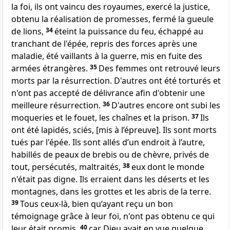
la foi, ils ont vaincu des royaumes, exercé la justice,
obtenu la réalisation de promesses, fermé la gueule
de lions,
34
éteint la puissance du feu, échappé au
tranchant de l'épée, repris des forces après une
maladie, été vaillants à la guerre, mis en fuite des
armées étrangères.
35
Des femmes ont retrouvé leurs
morts par la résurrection. D'autres ont été torturés et
n'ont pas accepté de délivrance afin d'obtenir une
meilleure résurrection.
36
D'autres encore ont subi les
moqueries et le fouet, les chaînes et la prison.
37
Ils
ont été lapidés, sciés, [mis à l’épreuve]. Ils sont morts
tués par l'épée. Ils sont allés d’un endroit à l’autre,
habillés de peaux de brebis ou de chèvre, privés de
tout, persécutés, maltraités,
38
eux dont le monde
n'était pas digne. Ils erraient dans les déserts et les
montagnes, dans les grottes et les abris de la terre.
39
Tous ceux-là, bien qu’ayant reçu un bon
témoignage grâce à leur foi, n'ont pas obtenu ce qui
leur était promis,
40
car Dieu avait en vue quelque