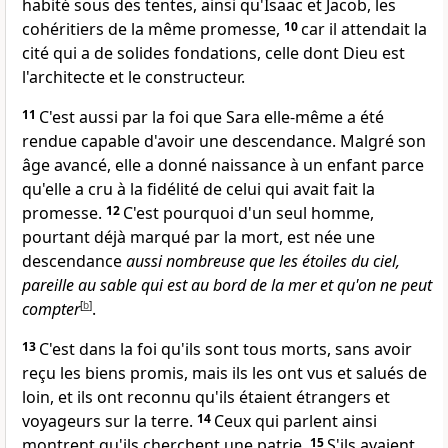
habité sous des tentes, ainsi qu'Isaac et Jacob, les
cohéritiers de la même promesse,
10
car il attendait la
cité qui a de solides fondations, celle dont Dieu est
l'architecte et le constructeur.
11
C'est aussi par la foi que Sara elle-même a été
rendue capable d'avoir une descendance. Malgré son
âge avancé, elle a donné naissance à un enfant parce
qu'elle a cru à la fidélité de celui qui avait fait la
promesse.
12
C'est pourquoi d'un seul homme,
pourtant déjà marqué par la mort, est née une
descendance
aussi nombreuse que les étoiles du ciel,
pareille au sable qui est au bord de la mer et qu'on ne peut
compter
[
b
]
.
13
C'est dans la foi qu'ils sont tous morts, sans avoir
reçu les biens promis, mais ils les ont vus et salués de
loin, et ils ont reconnu qu'ils étaient étrangers et
voyageurs sur la terre.
14
Ceux qui parlent ainsi
montrent qu'ils cherchent une patrie.
15
S'ils avaient