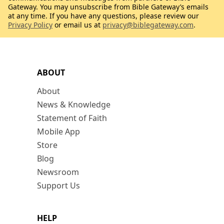
Gateway. You may unsubscribe from Bible Gateway’s emails
at any time. If you have any questions, please review our
Privacy Policy
or email us at
privacy@biblegateway.com
.
ABOUT
About
News & Knowledge
Statement of Faith
Mobile App
Store
Blog
Newsroom
Support Us
HELP