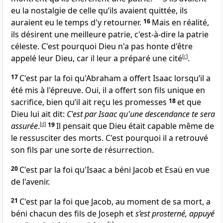
eu la nostalgie de celle qu’ils avaient quittée, ils
auraient eu le temps d'y retourner.
16
Mais en réalité,
ils désirent une meilleure patrie, c'est-à-dire la patrie
céleste. C'est pourquoi Dieu n'a pas honte d'être
appelé leur Dieu, car il leur a préparé une cité
[
c
]
.
17
C'est par la foi qu'Abraham a offert Isaac lorsqu’il a
été mis à l'épreuve. Oui, il a offert son fils unique en
sacrifice, bien qu’il ait reçu les promesses
18
et que
Dieu lui ait dit:
C'est par Isaac qu'une descendance te sera
assurée
.
[
d
]
19
Il pensait que Dieu était capable même de
le ressusciter des morts. C'est pourquoi il a retrouvé
son fils par une sorte de résurrection.
20
C'est par la foi qu'Isaac a béni Jacob et Esaü en vue
de l'avenir.
21
C'est par la foi que Jacob, au moment de sa mort, a
béni chacun des fils de Joseph et
s’est prosterné, appuyé