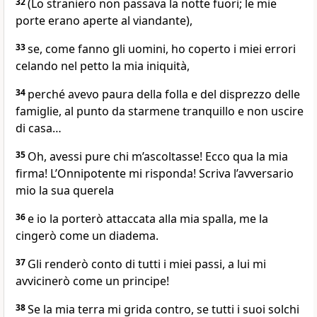
32
(Lo straniero non passava la notte fuori; le mie
porte erano aperte al viandante),
33
se, come fanno gli uomini, ho coperto i miei errori
celando nel petto la mia iniquità,
34
perché avevo paura della folla e del disprezzo delle
famiglie, al punto da starmene tranquillo e non uscire
di casa…
35
Oh, avessi pure chi m’ascoltasse! Ecco qua la mia
firma! L’Onnipotente mi risponda! Scriva l’avversario
mio la sua querela
36
e io la porterò attaccata alla mia spalla, me la
cingerò come un diadema.
37
Gli renderò conto di tutti i miei passi, a lui mi
avvicinerò come un principe!
38
Se la mia terra mi grida contro, se tutti i suoi solchi