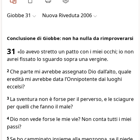
Giobbe 31
Nuova Riveduta 2006
Conclusione di Giobbe: non ha nulla da rimproverarsi
31
«Io avevo stretto un patto con i miei occhi; io non
avrei fissato lo sguardo sopra una vergine.
2
Che parte mi avrebbe assegnato Dio dall’alto, quale
eredità mi avrebbe data l’Onnipotente dai luoghi
eccelsi?
3
La sventura non è forse per il perverso, e le sciagure
per quelli che fanno il male?
4
Dio non vede forse le mie vie? Non conta tutti i miei
passi?
5
Se ho camminato insieme alla menzogna, se il piede