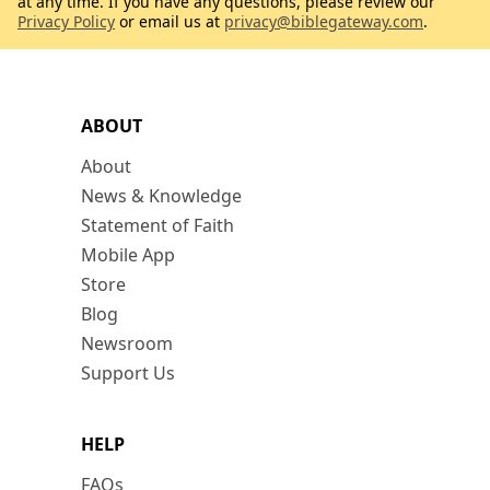
at any time. If you have any questions, please review our
Privacy Policy
or email us at
privacy@biblegateway.com
.
ABOUT
About
News & Knowledge
Statement of Faith
Mobile App
Store
Blog
Newsroom
Support Us
HELP
FAQs