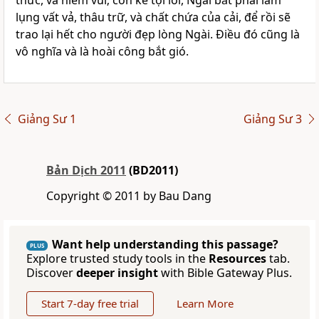
thức, và niềm vui; còn kẻ tội lỗi, Ngài bắt phải làm
lụng vất vả, thâu trữ, và chất chứa của cải, để rồi sẽ
trao lại hết cho người đẹp lòng Ngài. Ðiều đó cũng là
vô nghĩa và là hoài công bắt gió.
Giảng Sư 1
Giảng Sư 3
Bản Dịch 2011
(BD2011)
Copyright © 2011 by Bau Dang
Want help understanding this passage?
PLUS
Explore trusted study tools in the
Resources
tab.
Discover
deeper insight
with Bible Gateway Plus.
Start 7-day free trial
Learn More