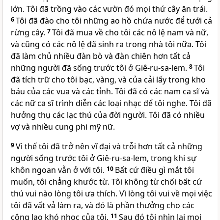
lớn. Tôi đã trồng vào các vườn đó mọi thứ cây ăn trái.
6
Tôi đã đào cho tôi những ao hồ chứa nước để tưới cả
rừng cây.
7
Tôi đã mua về cho tôi các nô lệ nam và nữ,
và cũng có các nô lệ đã sinh ra trong nhà tôi nữa. Tôi
đã làm chủ nhiều đàn bò và đàn chiên hơn tất cả
những người đã sống trước tôi ở Giê-ru-sa-lem.
8
Tôi
đã tích trữ cho tôi bạc, vàng, và của cải lấy trong kho
báu của các vua và các tỉnh. Tôi đã có các nam ca sĩ và
các nữ ca sĩ trình diễn các loại nhạc để tôi nghe. Tôi đã
hưởng thụ các lạc thú của đời người. Tôi đã có nhiều
vợ và nhiều cung phi mỹ nữ.
9
Vì thế tôi đã trở nên vĩ đại và trỗi hơn tất cả những
người sống trước tôi ở Giê-ru-sa-lem, trong khi sự
khôn ngoan vẫn ở với tôi.
10
Bất cứ điều gì mắt tôi
muốn, tôi chẳng khước từ. Tôi không từ chối bất cứ
thú vui nào lòng tôi ưa thích. Vì lòng tôi vui về mọi việc
tôi đã vất vả làm ra, và đó là phần thưởng cho các
công lao khó nhọc của tôi.
11
Sau đó tôi nhìn lại mọi