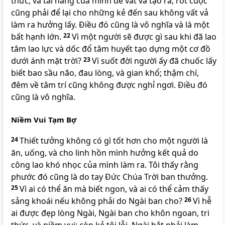
thức, và tài năng của mình để vất vả tạo ra, rốt cuộc
cũng phải để lại cho những kẻ đến sau không vất vả
làm ra hưởng lấy. Ðiều đó cũng là vô nghĩa và là một
bất hạnh lớn.
22
Vì một người sẽ được gì sau khi đã lao
tâm lao lực và dốc đổ tâm huyết tạo dựng một cơ đồ
dưới ánh mặt trời?
23
Vì suốt đời người ấy đã chuốc lấy
biết bao sầu não, đau lòng, và gian khổ; thậm chí,
đêm về tâm trí cũng không được nghỉ ngơi. Ðiều đó
cũng là vô nghĩa.
Niềm Vui Tạm Bợ
24
Thiết tưởng không có gì tốt hơn cho một người là
ăn, uống, và cho linh hồn mình hưởng kết quả do
công lao khó nhọc của mình làm ra. Tôi thấy rằng
phước đó cũng là do tay Ðức Chúa Trời ban thưởng.
25
Vì ai có thể ăn mà biết ngon, và ai có thể cảm thấy
sảng khoái nếu không phải do Ngài ban cho?
26
Vì hễ
ai được đẹp lòng Ngài, Ngài ban cho khôn ngoan, tri