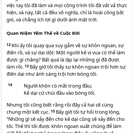
việc tay tôi đã làm và mọi công trình tôi đã vất vả thực
hiện, và này, tất cả đều vô nghĩa, chỉ là hoài công bắt
gió, và chẳng ích lợi gì dưới ánh mặt trời.
Quan Niệm Yếm Thế về Cuộc Ðời
12
Khi ấy tôi quay qua suy gẫm về sự khôn ngoan, sự
điên rồ, và sự dại dột: Một người kế vị vua có thể làm
được gì chăng? Bất quá là lặp lại những gì đã được
làm rồi.
13
Bấy giờ tôi thấy sự khôn ngoan trội hơn sự
điên dại như ánh sáng trội hơn bóng tối.
14
Người khôn có mắt trong đầu;
Kẻ dại cứ chúi đầu vào bóng tối.
Nhưng tôi cũng biết rằng rồi đây cả hai sẽ cùng
chung một kết cục.
15
Bấy giờ tôi tự hỏi trong lòng,
“Những gì sẽ xảy đến cho kẻ dại cũng sẽ xảy đến cho
tôi. Thế thì tôi được khôn ngoan xuất chúng để làm