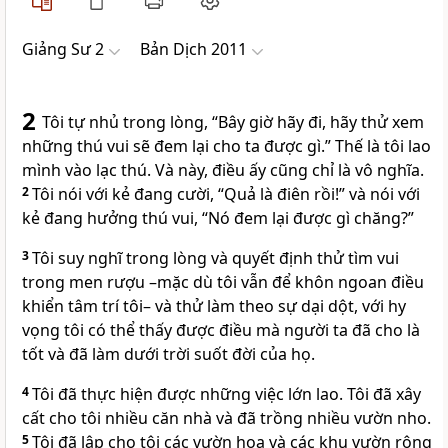
Giảng Sư 2
Bản Dịch 2011
2
Tôi tự nhủ trong lòng, “Bây giờ hãy đi, hãy thử xem
những thú vui sẽ đem lại cho ta được gì.” Thế là tôi lao
mình vào lạc thú. Và này, điều ấy cũng chỉ là vô nghĩa.
2
Tôi nói với kẻ đang cười, “Quả là điên rồi!” và nói với
kẻ đang hưởng thú vui, “Nó đem lại được gì chăng?”
3
Tôi suy nghĩ trong lòng và quyết định thử tìm vui
trong men rượu –mặc dù tôi vẫn để khôn ngoan điều
khiển tâm trí tôi– và thử làm theo sự dại dột, với hy
vọng tôi có thể thấy được điều mà người ta đã cho là
tốt và đã làm dưới trời suốt đời của họ.
4
Tôi đã thực hiện được những việc lớn lao. Tôi đã xây
cất cho tôi nhiều căn nhà và đã trồng nhiều vườn nho.
5
Tôi đã lập cho tôi các vườn hoa và các khu vườn rộng