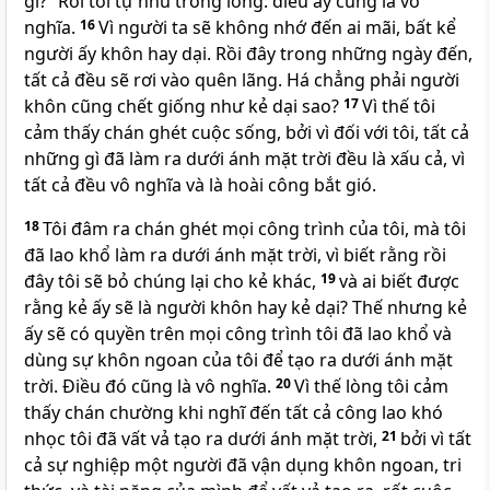
gì?” Rồi tôi tự nhủ trong lòng: điều ấy cũng là vô
nghĩa.
16
Vì người ta sẽ không nhớ đến ai mãi, bất kể
người ấy khôn hay dại. Rồi đây trong những ngày đến,
tất cả đều sẽ rơi vào quên lãng. Há chẳng phải người
khôn cũng chết giống như kẻ dại sao?
17
Vì thế tôi
cảm thấy chán ghét cuộc sống, bởi vì đối với tôi, tất cả
những gì đã làm ra dưới ánh mặt trời đều là xấu cả, vì
tất cả đều vô nghĩa và là hoài công bắt gió.
18
Tôi đâm ra chán ghét mọi công trình của tôi, mà tôi
đã lao khổ làm ra dưới ánh mặt trời, vì biết rằng rồi
đây tôi sẽ bỏ chúng lại cho kẻ khác,
19
và ai biết được
rằng kẻ ấy sẽ là người khôn hay kẻ dại? Thế nhưng kẻ
ấy sẽ có quyền trên mọi công trình tôi đã lao khổ và
dùng sự khôn ngoan của tôi để tạo ra dưới ánh mặt
trời. Ðiều đó cũng là vô nghĩa.
20
Vì thế lòng tôi cảm
thấy chán chường khi nghĩ đến tất cả công lao khó
nhọc tôi đã vất vả tạo ra dưới ánh mặt trời,
21
bởi vì tất
cả sự nghiệp một người đã vận dụng khôn ngoan, tri