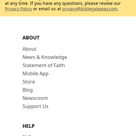
at any time. If you have any questions, please review our
Privacy Policy
or email us at
privacy@biblegateway.com
.
ABOUT
About
News & Knowledge
Statement of Faith
Mobile App
Store
Blog
Newsroom
Support Us
HELP