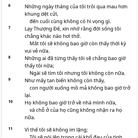
6
Những ngày tháng của tôi trôi qua mau hơn
khung dệt cửi,
đến cuối cùng không có hi vọng gì.
7
Lạy Thượng Đế, xin nhớ rằng đời sống tôi
chẳng khác nào hơi thở.
Mắt tôi sẽ không bao giờ còn thấy thời kỳ
vui vẻ nữa.
8
Những ai đã từng thấy tôi sẽ chẳng bao giờ
thấy tôi nữa;
Ngài sẽ tìm tôi nhưng tôi không còn nữa.
9
Như mây tan biến không còn thấy,
con người xuống mồ mả không bao giờ trở
lại.
10
Họ không bao giờ trở về nhà mình nữa,
và chỗ ở của họ cũng không nhận ra họ
nữa.
11
Vì thế tôi sẽ không im lặng;
Tôi sẽ nói lên trong cái khổ đau của tinh