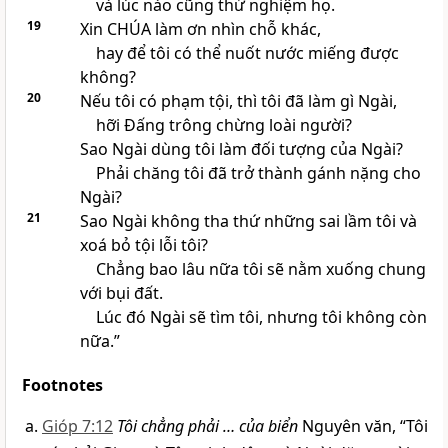
và lúc nào cũng thử nghiệm họ.
19
Xin CHÚA làm ơn nhìn chỗ khác,
hay để tôi có thể nuốt nước miếng được
không?
20
Nếu tôi có phạm tội, thì tôi đã làm gì Ngài,
hỡi Đấng trông chừng loài người?
Sao Ngài dùng tôi làm đối tượng của Ngài?
Phải chăng tôi đã trở thành gánh nặng cho
Ngài?
21
Sao Ngài không tha thứ những sai lầm tôi và
xoá bỏ tội lỗi tôi?
Chẳng bao lâu nữa tôi sẽ nằm xuống chung
với bụi đất.
Lúc đó Ngài sẽ tìm tôi, nhưng tôi không còn
nữa.”
Footnotes
Gióp 7:12
Tôi chẳng phải … của biển
Nguyên văn, “Tôi