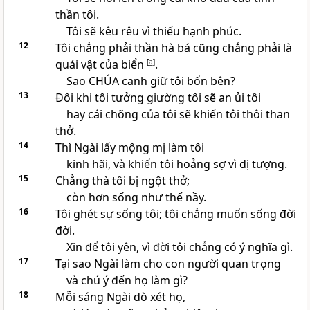
thần tôi.
Tôi sẽ kêu rêu vì thiếu hạnh phúc.
12
Tôi chẳng phải thần hà bá cũng chẳng phải là
quái vật của biển
[
a
]
.
Sao CHÚA canh giữ tôi bốn bên?
13
Đôi khi tôi tưởng giường tôi sẽ an ủi tôi
hay cái chõng của tôi sẽ khiến tôi thôi than
thở.
14
Thì Ngài lấy mộng mị làm tôi
kinh hãi, và khiến tôi hoảng sợ vì dị tượng.
15
Chẳng thà tôi bị ngột thở;
còn hơn sống như thế nầy.
16
Tôi ghét sự sống tôi; tôi chẳng muốn sống đời
đời.
Xin để tôi yên, vì đời tôi chẳng có ý nghĩa gì.
17
Tại sao Ngài làm cho con người quan trọng
và chú ý đến họ làm gì?
18
Mỗi sáng Ngài dò xét họ,